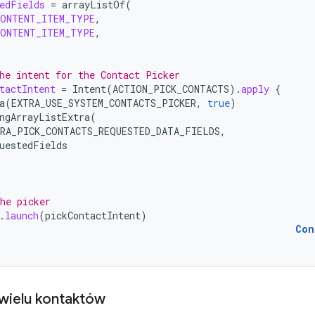
edFields
=
arrayListOf
(
CONTENT_ITEM_TYPE
,
CONTENT_ITEM_TYPE
,
he intent for the Contact Picker
tactIntent
=
Intent
(
ACTION_PICK_CONTACTS
).
apply
{
a
(
EXTRA_USE_SYSTEM_CONTACTS_PICKER
,
true
)
ngArrayListExtra
(
RA_PICK_CONTACTS_REQUESTED_DATA_FIELDS
,
uestedFields
he picker
.
launch
(
pickContactIntent
)
Con
wielu kontaktów