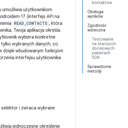
kontaktów
ry umożliwia użytkownikom
Obsługa
ndroidem 17 (interfejs API na
wyników
nienia
READ_CONTACTS
, która
Zgodność
nika, Twoja aplikacja określa
wsteczna
żytkownik wybiera konkretne
Testowanie
u tylko wybranych danych, co
na starszych
docelowych
ów dzięki wbudowanym funkcjom
pakietach
orzenia interfejsu użytkownika
SDK
Sprawdzone
metody
 selektor i zwraca wybrane
liwia jednoczesne określenie