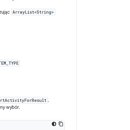
azując
ArrayList<String>
TEM_TYPE
rtActivityForResult
.
tny wybór.