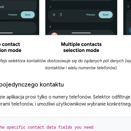
fejs selektora kontaktów dostosowuje się do żądanych pól danych (w
kontaktów i wielu numerów telefonów).
 pojedynczego kontaktu
e aplikacja prosi tylko o numery telefonów. Selektor odfiltruje 
rami telefonów, i umożliwi użytkownikowi wybranie konkretne
he specific contact data fields you need