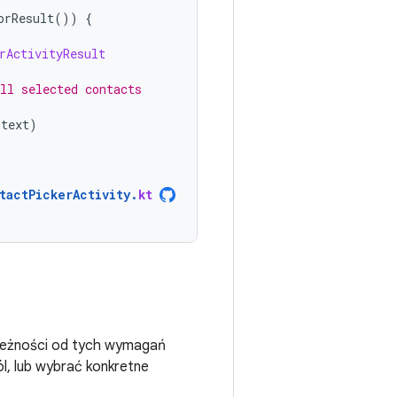
orResult
())
{
rActivityResult
ll selected contacts
ntext
)
tactPickerActivity
.
kt
ależności od tych wymagań
l, lub wybrać konkretne