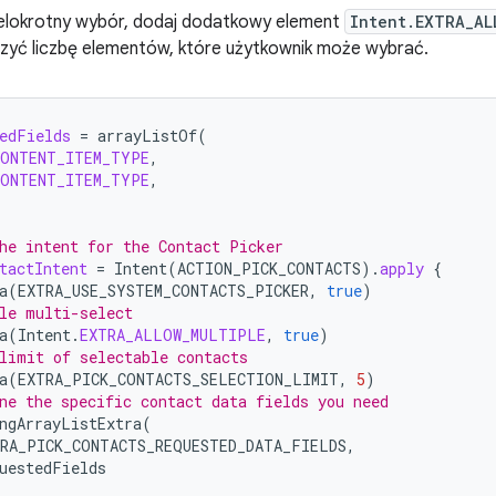
elokrotny wybór, dodaj dodatkowy element
Intent.EXTRA_AL
zyć liczbę elementów, które użytkownik może wybrać.
edFields
=
arrayListOf
(
CONTENT_ITEM_TYPE
,
CONTENT_ITEM_TYPE
,
he intent for the Contact Picker
tactIntent
=
Intent
(
ACTION_PICK_CONTACTS
).
apply
{
a
(
EXTRA_USE_SYSTEM_CONTACTS_PICKER
,
true
)
le multi-select
a
(
Intent
.
EXTRA_ALLOW_MULTIPLE
,
true
)
limit of selectable contacts
a
(
EXTRA_PICK_CONTACTS_SELECTION_LIMIT
,
5
)
ne the specific contact data fields you need
ngArrayListExtra
(
RA_PICK_CONTACTS_REQUESTED_DATA_FIELDS
,
uestedFields