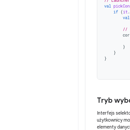
// Launcher
val
pickCon
if
(
it
.
val
// 
cor
}
}
}
Tryb wyb
Interfejs sele
użytkownicy mog
elementy danych