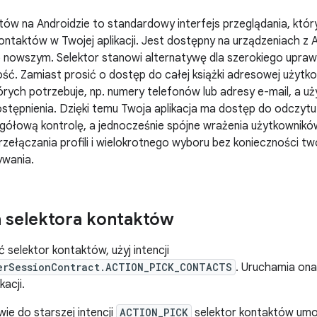
tów na Androidzie to standardowy interfejs przeglądania, któ
ontaktów w Twojej aplikacji. Jest dostępny na urządzeniach z A
b nowszym. Selektor stanowi alternatywę dla szerokiego upraw
ść. Zamiast prosić o dostęp do całej książki adresowej użytkow
órych potrzebuje, np. numery telefonów lub adresy e-mail, a u
stępnienia. Dzięki temu Twoja aplikacja ma dostęp do odczyt
gółową kontrolę, a jednocześnie spójne wrażenia użytkownik
rzełączania profili i wielokrotnego wyboru bez konieczności tw
ywania.
a selektora kontaktów
 selektor kontaktów, użyj intencji
erSessionContract.ACTION_PICK_CONTACTS
. Uruchamia ona
kacji.
ie do starszej intencji
ACTION_PICK
selektor kontaktów umoż