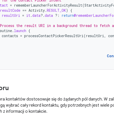
 for the Contact Picker intent
tact
=
rememberLauncherForActivityResult
(
StartActivityF
resultCode
==
Activity
.
RESULT_OK
)
{
resultUri
=
it
.
data
?.
data
?:
return
@rememberLauncherFo
Process the result URI in a background thread to fetch a
outine
.
launch
{
contacts
=
processContactPickerResultUri
(
resultUri
,
co
Con
oru
ktora kontaktów dostosowuje się do żądanych pól danych. W z
ą wybrać cały rekord kontaktu, gdy potrzebnych jest wiele pó
 z informacji o kontakcie.