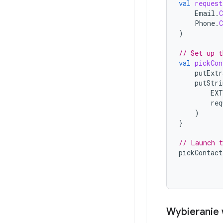
val
request
Email
.
Phone
.
)
// Set up t
val
pickCon
putExtr
putStri
EXT
req
)
}
// Launch t
pickContact
Wybieranie 