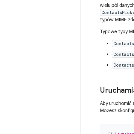
wielu pól dany
ContactsPick
typów MIME zd
Typowe typy MI
Contact
Contact
Contact
Uruchamia
Aby uruchomić s
Możesz skonfigu