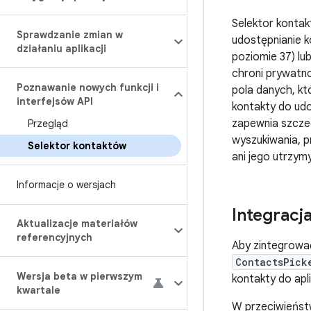
Selektor kontak
Sprawdzanie zmian w
udostępnianie k
działaniu aplikacji
poziomie 37) lu
chroni prywatno
Poznawanie nowych funkcji i
pola danych, kt
interfejsów API
kontakty do udo
zapewnia szcze
Przegląd
wyszukiwania, p
Selektor kontaktów
ani jego utrzym
Informacje o wersjach
Integracj
Aktualizacje materiałów
referencyjnych
Aby zintegrować
ContactsPick
Wersja beta w pierwszym
kontakty do apli
kwartale
W przeciwieństw