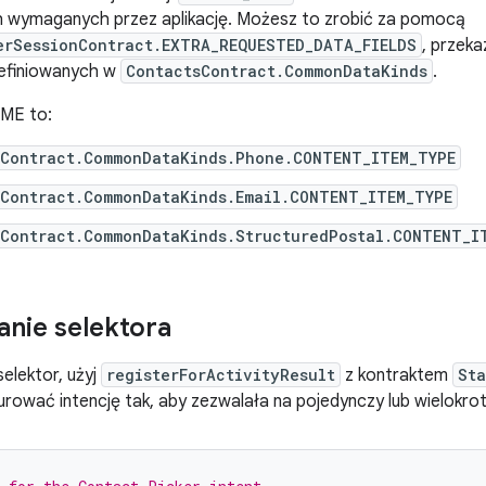
ch wymaganych przez aplikację. Możesz to zrobić za pomocą
erSessionContract.EXTRA_REQUESTED_DATA_FIELDS
, przek
efiniowanych w
ContactsContract.CommonDataKinds
.
ME to:
sContract.CommonDataKinds.Phone.CONTENT_ITEM_TYPE
sContract.CommonDataKinds.Email.CONTENT_ITEM_TYPE
sContract.CommonDataKinds.StructuredPostal.CONTENT_I
nie selektora
elektor, użyj
registerForActivityResult
z kontraktem
Sta
rować intencję tak, aby zezwalała na pojedynczy lub wielokro