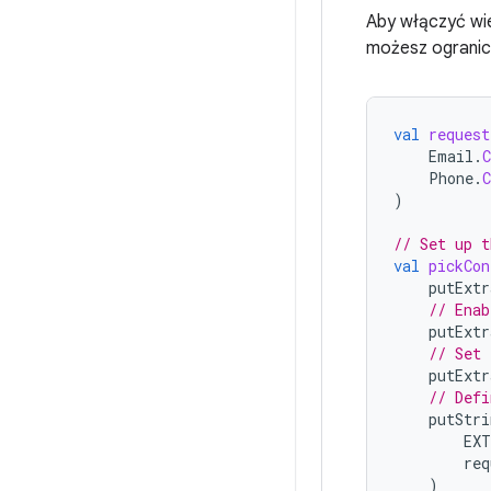
Aby włączyć wi
możesz ogranic
val
request
Email
.
Phone
.
)
// Set up t
val
pickCon
putExtr
// Enab
putExtr
// Set 
putExtr
// Defi
putStri
EXT
req
)