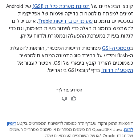
קובצי הבינאריים של
תמונת מערכת כללית (GSI)
של Android
זמינים למפתחים למטרות בדיקה ואימות של אפליקציות
במכשירים נתמכים
שעומדים בדרישות Treble
. אתם יכולים
להשתמש בתמונות האלה כדי לפתור בעיות תאימות, וגם כדי
לגלות בעיות במערכת ההפעלה ובמסגרת ולדווח עליהן.
ב
מסמכי ה-GSI
מפורטות דרישות המכשיר, הוראות להפעלת
ה-flash ומידע על בחירת סוג התמונה המתאים למכשיר.
כשמוכנים להוריד קובץ בינארי של GSI, אפשר לעבור אל
הקטע 'הורדות'
בדף 'קובצי GSI בינאריים'.
המידע עזר לך?
דוגמאות התוכן והקוד שבדף הזה כפופות לרישיונות המפורטים בקטע
רישיון
לתוכן
.‏ Java ו-OpenJDK הם סימנים מסחריים או סימנים מסחריים רשומים
של חברת Oracle ו/או של השותפים העצמאיים שלה.