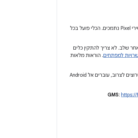
מאפשר לצרוב באופן מאובטח קבצי אימג' של המערכת במכשירי Pixel נתמכים. הכלי פועל בכל
 צריבת ה-ROM במכשיר שלכם שלב אחר שלב. לא צריך להתקין כלים
. הוראות מלאות
מחברים את המכשיר באמצעות USB, ואז, בהתאם לסוג קובץ האימג' של המערכת שרוצים לצרוב, עוברים אל Android
:
https:/