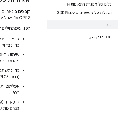
אזהרות כל
כלים של מסגרת התאימות ⍈
הגבלות על ממשקים שאינם SDK ⍈
16 QPR2, אבל יכול להיות שחסרות בהם יכולות ספציפיות כמו שמפורט, והם לא מיועדים לשימוש כללי.
עוד
לפני שמתחילים להשתמש ב-GSI, כדאי לע
מרכזי בקרה ⍈
כדי לבדוק 
מהמכשיר לא
(רמת API 28) ומעלה.
כצפוי.
גרסאות GSI לא מאושרות על ידי
בגרסאות שאושרו על 