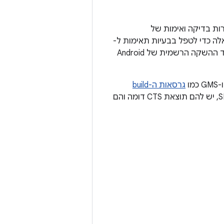
למטרות בדיקה ואימות של
ה כדי לטפל בבעיות תאימות ל-
Android 16, וגם כדי לגלות בעיות במערכת ההפעלה ובמסגרת ולדווח עליהן עד למועד ההשקה הרשמית של Android
גרסאות ה-build
. הקבצים הבינאריים האלה מכילים את אותו API ואותו SDK, יש להם תוצאת CTS דומה והם