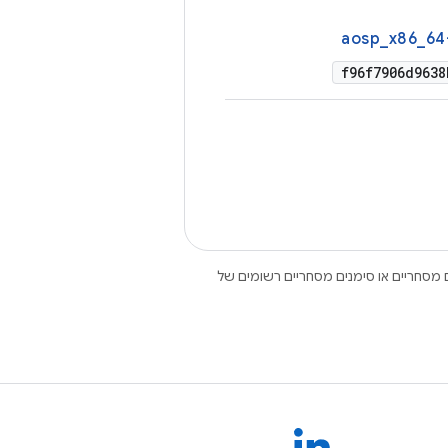
aosp_x86_64
f96f7906d9638
Open הם סימנים מסחריים או סימנים מסחריים רשומים של