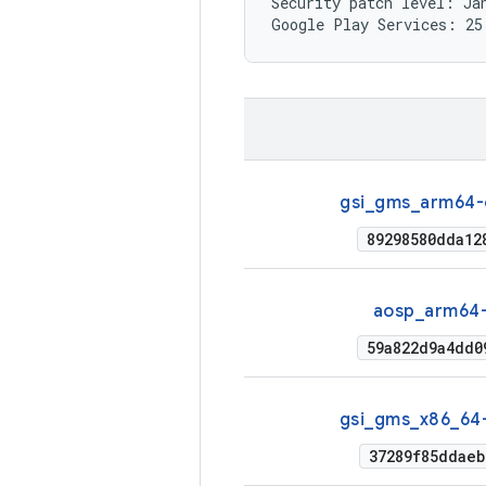
Security patch level: Jan
gsi_gms_arm64-
89298580dda12
aosp_arm64-
59a822d9a4dd0
gsi_gms_x86_64-
37289f85ddaeb