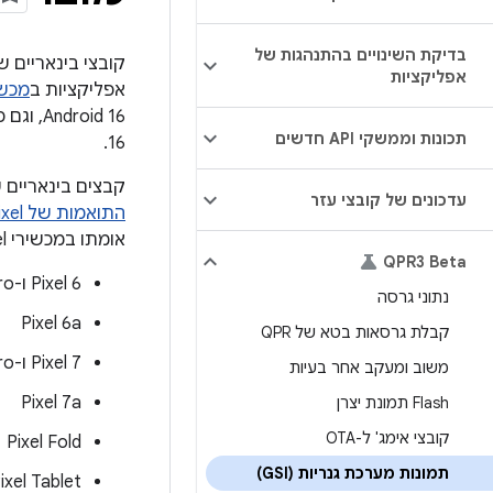
בדיקת השינויים בהתנהגות של
קובצי בינאריים 
אפליקציות
אפליקציות ב
מכשירים
תכונות וממשקי API חדשים
16.
קבצים בינאריים של GSI ל-Android 16 QPR2 מבוססים על אותם מקורות של P
עדכונים של קובצי עזר
התואמות של Google Pixel
אומתו במכשירי Pixel הבאים:
QPR3 Beta
‫Pixel 6 ו-Pixel 6 Pro
נתוני גרסה
Pixel 6a
קבלת גרסאות בטא של QPR
‫Pixel 7 ו-Pixel 7 Pro
משוב ומעקב אחר בעיות
Pixel 7a
Flash תמונת יצרן
קובצי אימג' ל-OTA
Pixel Fold
תמונות מערכת גנריות (GSI)
ixel Tablet