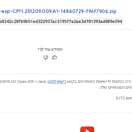
-exp-CP11.251209.009.A1-14840729-f96f7906.zip
b8242c20fb9651ed322937ac5195ffa2ae3df01393ad089e594
המידע עזר לך?
הזה כפופות לרישיונות המפורטים בקטע
רישיון לתוכן
.‏ Java ו-JDK