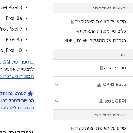
‫Pixel 8 ו-Pixel 8 Pro
תאימות האפליקציה
Pixel 8a
מידע על תאימות האפליקציה ⍈
‫Pixel 9,‏ Pixel 9 Pro,‏ Pixel 9 Pro XL ו-Pixel 9 Pro Fold
כלים של מסגרת התאימות ⍈
Pixel 9a
הגבלות על ממשקים שאינם SDK ⍈
‫Pixel 10,‏ Pixel 10 Pro,‏ Pixel 10 Pro XL ו-Pixel 10 Pro Fold
עוד
ב
תיעוד של GSI
מפ
מרכזי בקרה ⍈
למכשיר. אפשר למצוא קבצים בינאריים 
תמונות מערכת כל
QPR2 Beta
הערה:
אם נתקל
הבעיות ולטפל בהן 
QPR1 בטא
שקשורות לאפליקציה במהלך השימוש ב-GSI, מומלץ לשחזר א
תאימות האפליקציה
מידע על תאימות האפליקציה ⍈