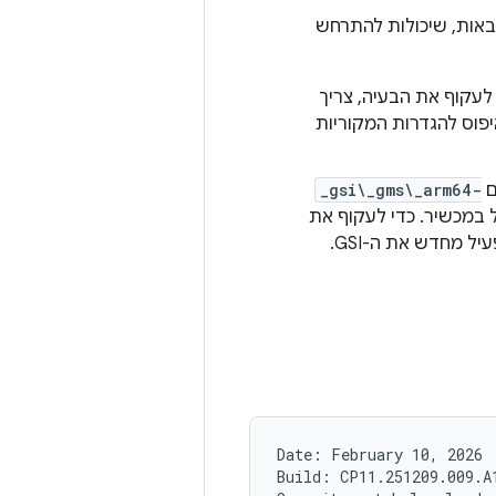
בינאריים של Android 16 GSI יש את הבעיות המוכרות הספציפיות ל-GSI הבאות, שיכולות להתרחש
ם. כדי לעקוף את הבעיה, צריך
וס להגדרות המקוריות
_gsi\_gms\_arm64-
 במכשיר. כדי לעקוף את
הבעיה, אפשר למחוק כמה מחיצות דינמיות לא חיוניות, כמו מחיצת המוצר, ולהפעיל מחדש את ה-GSI.
Date: February 10, 2026

Build: CP11.251209.009.A1