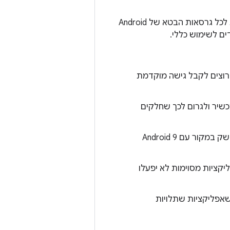
קבצים בינאריים של GSI מציעים יכולות של מערכת הפעלה ושל מסגרת, שמשותפות לכל גרסאות הבטא של Android
 בלבד, שרוצים לקבל גישה מוקדמת
 במכשיר ולגרום לכך שחלקים
כדי להשתמש ב-GSI, נדרש מכשיר תואם Treble עם טוען אתחול לא נעול, שהושק במקור עם Android 9
היות שאפליקציות מסוימות לא יפעלו
 שאפליקציות שתלויות