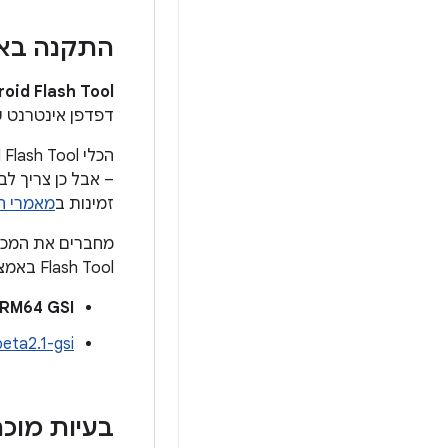
התקנה באמצעות Tool
oid Flash Tool
דפדפן אינטרנט שתומך ב-WebUSB, כמו Chrome 
– אבל כן צריך ל
זמינות ב
מאמרי העזרה של 
Flash Tool באמצעות אחד מהקישורים הבאים ופועלים לפי ההוראות במסך:
ARM64 GSI עם S
beta2.1-gsi
בעיות מוכ