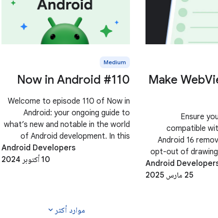
Medium
Now in Android #110
Make WebVi
Welcome to episode 110 of Now in
Android: your ongoing guide to
Ensure yo
what’s new and notable in the world
compatible wit
of Android development. In this
Android 16 remove
Android Developers
episode, we’ll cover Android 15 is
opt-out of drawing
10 أكتوبر 2024
released in AOSP, RCS support on
Android Developer
to-edge. The way y
iOS, Pixel Hardware Event, the
25 مارس 2025
for WebViews depe
latest
or not yo
web content. Th
expand_more
موارد أكثر