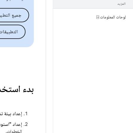
المزيد
جميع التطب
لوحات المعلومات ⍈
التطبيقات الت
بدء استخدام id 15
إعداد بيئة ت
إعداد "استوديو oid
الخطوات.