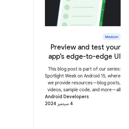
Medium
Preview and test your
app’s edge-to-edge UI
This blog post is part of our series:
Spotlight Week on Android 15, where
we provide resources — blog posts,
videos, sample code, and more — all
Android Developers
designed to help you prepare your
4 سبتمبر 2024
apps and take advantage of the
latest features in Android 15. You
can