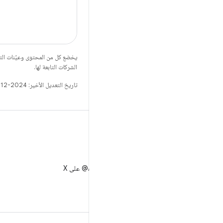
يخضع كل من المحتوى وعيّنات الت
الشركات التابعة لها.
تاريخ التعديل الأخير: 2024-12-21 (حسب التوقيت العالمي المتفَّق عليه)
X
متابعة AndroidDev@ على X