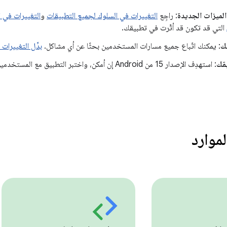
الميزات الجديدة
: راجِع
التغييرات في السلوك لجميع التطبيقات
و
التي قد تكون قد أثّرت في تطبيقك.
ك
: يمكنك اتّباع جميع مسارات المستخدمين بحثًا عن أي مشاكل.
بدِّل التغييرات
قك
: استهدِف الإصدار 15 من Android إن أمكن، واختبر التط
لموارد