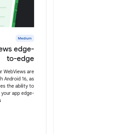
Medium
ews edge-
to-edge
ur WebViews are
h Android 16, as
s the ability to
 your app edge-
s
ou handle insets
nds on whether
ur app owns the
is post assumes