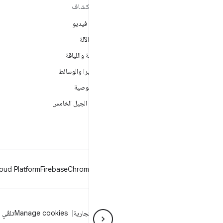
مزيد من المعلومات حول نظام
استكشاف
التشغيل ANDROID
ألعاب فيديو
Android
تعلُم الآلة
Android for Enterprise
الصحة واللياقة
الأمان
الكاميرا والوسائط
المصدر
الخصوصية
الأخبار
شبكة الجيل الخامس
المدوّنة
ملفات بودكاست
oud Platform
Firebase
Chrome
Android
الخصوصية
الترخيص
إرشادات حول العلامة التجارية
Manage cookies
تلقّي 