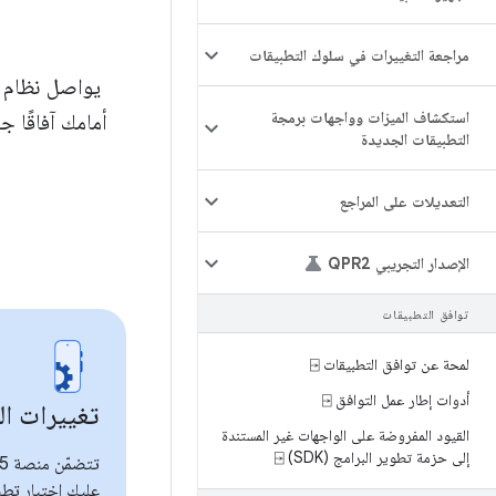
مراجعة التغييرات في سلوك التطبيقات
استكشاف الميزات وواجهات برمجة
أمامك آفاقًا 
التطبيقات الجديدة
التعديلات على المراجع
الإصدار التجريبي QPR2
توافق التطبيقات
لمحة عن توافق التطبيقات ⍈
أدوات إطار عمل التوافق ⍈
تغييرات ال
القيود المفروضة على الواجهات غير المستندة
إلى حزمة تطوير البرامج (SDK) ⍈
عليك اختبار تط