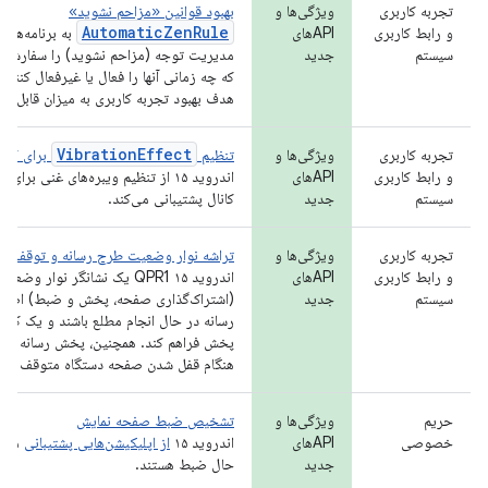
تجربه کاربری
ویژگی‌ها و
بهبود قوانین «مزاحم نشوید»
AutomaticZenRule
و رابط کاربری
APIهای
به برنامه‌ها ا
سیستم
جدید
مدیریت توجه (مزاحم نشوید) را سفارشی‌س
هدف بهبود تجربه کاربری به میزان قابل ت
VibrationEffect
تجربه کاربری
ویژگی‌ها و
تنظیم
برای کانال
و رابط کاربری
APIهای
اندروید ۱۵ از تنظیم ویبره‌های غنی بر
سیستم
جدید
کانال پشتیبانی می‌کند.
تجربه کاربری
ویژگی‌ها و
تراشه نوار وضعیت طرح رسانه و توقف خو
و رابط کاربری
APIهای
اندروید ۱۵ QPR1 یک نشانگر نو
سیستم
جدید
(اشتراک‌گذاری صفحه، پخش و ضبط) اضافه 
رسانه در حال انجام مطلع باشند و یک کن
پخش فراهم کند. همچنین، پخش رسانه در ح
هنگام قفل شدن صفحه دستگاه متوقف می‌
حریم
ویژگی‌ها و
تشخیص ضبط صفحه نمایش
خصوصی
APIهای
اندروید ۱۵
از اپلیکیشن‌هایی پشتیبانی
می‌ک
جدید
حال ضبط هستند.