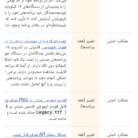
می‌کند. اگر در برنامه خود از کد بومی استف
را با پشتیبانی از دستگا
کیلوبایتی آزمایش کنند تا تأیید کنند که ه
غیرمنتظره‌ای در رفتار برنامه وجود ندارد.
عملکرد اصلی
تغییر (همه
تغییرات لازم برای پشتیبانی برخی از برنا
برنامه‌ها)
فضای خصوصی
قابلیتی
می‌دهد فضای جداگانه‌ای در دستگاه خود ایج
برنامه‌های حساس را تحت یک لایه اضافی ا
کنجکاو دور نگه دارند. از آنجا که برنام
قابلیت مشاهده محدودی دارند، برخی از انوا
اضافی انجام دهند تا بتوانند برنامه‌های
را ببینند و با آنها تعامل داشته باشند.
عملکرد اصلی
تغییر (همه
فونت ایموجی مبتنی بر PNG حذف شد
moji
برنامه‌ها)
فایل فونت ایموجی قدیمی مبتنی بر PNG (
Legacy
.
ttf
) حذف شده است و فقط ف
مانده است.
عملکرد اصلی
تغییر (همه
حداقل سطح API هدف قابل نصب