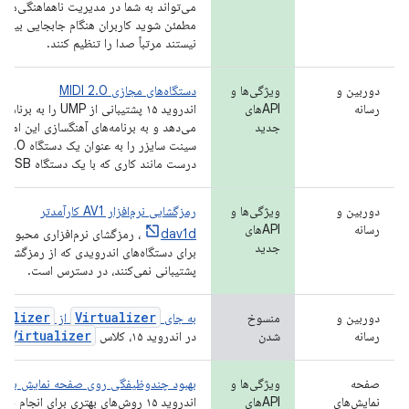
می‌تواند به شما در مدیریت ناهماهنگی‌های
مطمئن شوید کاربران هنگام جابجایی بین محت
نیستند مرتباً صدا را تنظیم کنند.
دوربین و
ویژگی‌ها و
دستگاه‌های مجازی MIDI 2.0
رسانه
APIهای
جدید
می‌دهد و به برنامه‌های آهنگسازی این امکان
درست مانند کاری که با یک دستگاه MIDI 2.0 USB انجام می‌دهند.
دوربین و
ویژگی‌ها و
رمزگشایی نرم‌افزار AV1 کارآمدتر
رسانه
APIهای
dav1d
جدید
پشتیبانی نمی‌کنند، در دسترس است.
ializer
Virtualizer
دوربین و
منسوخ
به جای
از
Virtualizer
رسانه
شدن
در اندروید ۱۵، کلاس
م
صفحه
ویژگی‌ها و
بهبود چندوظیفگی روی صفحه نمایش بزر
نمایش‌های
APIهای
اندروید ۱۵ روش‌های بهتری برای انجام