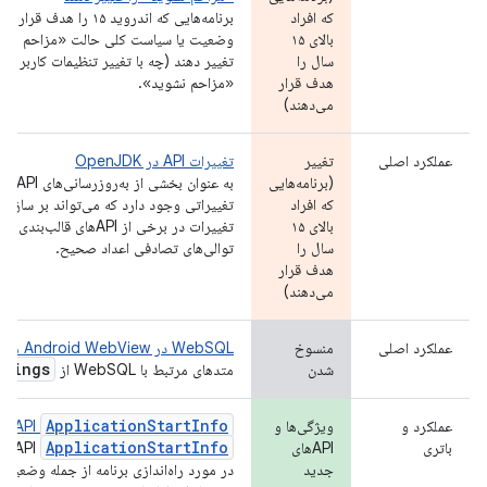
که افراد
برنامه‌هایی که اندروید ۱۵ ر
بالای ۱۵
سال را
تغییر دهند (چه با تغییر تنظیمات کاربر و
هدف قرار
«مزاحم نشوید».
می‌دهند)
عملکرد اصلی
تغییر
تغییرات API در OpenJDK
(برنامه‌هایی
که افراد
تغییراتی وجود دارد که می‌تواند بر سازگاری
بالای ۱۵
تغییرات در برخی از APIهای 
سال را
توالی‌های تصادفی اعداد صحیح.
هدف قرار
می‌دهند)
عملکرد اصلی
منسوخ
WebSQL در Android WebView منسوخ شده است
ttings
شدن
متدهای مرتبط با WebSQL از
ApplicationStartInfo
عملکرد و
ویژگی‌ها و
API
ApplicationStartInfo
باتری
APIهای
API
جدید
در مورد راه‌اندازی برنامه از جمله وضعیت