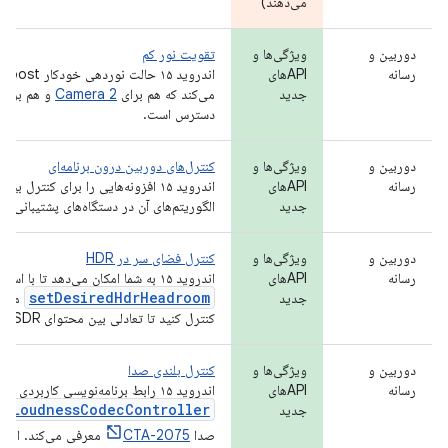
می‌دهند)
دوربین و
ویژگی‌ها و
تقویت نور کم
رسانه
APIهای
جدید
می‌کند که هم برای
Camera 2
و هم برای
دسترس است.
دوربین و
ویژگی‌ها و
کنترل‌های دوربین درون برنامه‌ای
رسانه
APIهای
اندروید ۱۵ افزونه‌هایی را برای کنترل
جدید
الگوریتم‌های آن در دستگاه‌های پشتیبانی‌شد
دوربین و
ویژگی‌ها و
کنترل فضای سر در HDR
رسانه
APIهای
اندروید ۱۵ به شما امکان می‌دهد تا با استفاده از
setDesiredHdrHeadroom
جدید
کنترل کنید تا تعادلی بین محتوای SDR و HDR برقرار شود.
دوربین و
ویژگی‌ها و
کنترل بلندی صدا
رسانه
APIهای
اندروید ۱۵ رابط برنامه‌نویسی کاربردی
LoudnessCodecController
جدید
را
صدا
CTA-2075
معرفی می‌کند. این ر