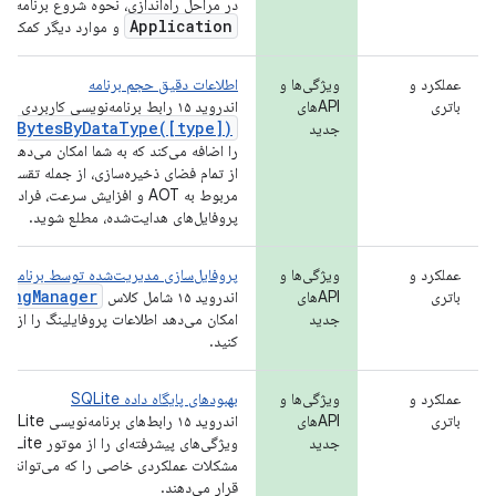
در مراحل راه‌اندازی، نحوه شروع برنامه هن
Application
و موارد دیگر کمک می‌
عملکرد و
ویژگی‌ها و
اطلاعات دقیق حجم برنامه
باتری
APIهای
اندروید ۱۵ رابط برنامه‌نویسی کاربردی
ppBytesByDataType([type])
جدید
را اضافه می‌کند که به شما امکان می‌دهد از 
پروفایل‌های هدایت‌شده، مطلع شوید.
عملکرد و
ویژگی‌ها و
پروفایل‌سازی مدیریت‌شده توسط برنامه
lingManager
باتری
APIهای
اندروید ۱۵ شامل کلاس
جدید
امکان می‌دهد اطلاعات پروفایلینگ را از د
کنید.
عملکرد و
ویژگی‌ها و
بهبودهای پایگاه داده SQLite
باتری
APIهای
جدید
مشکلات عملکردی خاصی را که می‌توانند در
قرار می‌دهند.