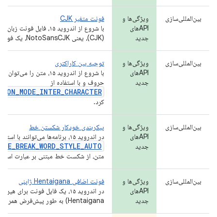
بین‌المللی‌سازی
ویژگی‌ها و
فونت متغیر CJK
APIهای
با شروع از اندروید ۱۵، فایل فو
جدید
(CJK)، یعنی NotoSansCJK، یک فونت متغیر است.
بین‌المللی‌سازی
ویژگی‌ها و
توجیه بین کاراکتری
APIهای
با شروع از اندروید ۱۵، متن را 
جدید
حروف و با استفاده از
TION_MODE_INTER_CHARACTER
کرد.
بین‌المللی‌سازی
ویژگی‌ها و
پیکربندی خودکار شکستن خط
APIهای
در اندروید ۱۵، برنامه‌ها می‌توانند با استفاده از گزینه
INE_BREAK_WORD_STYLE_AUTO
جدید
متن، از شکست خط مبتنی بر عبارت استفاد
بین‌المللی‌سازی
ویژگی‌ها و
فونت اضافی Hentaigana ژاپنی
APIهای
در اندروید ۱۵، یک فایل فونت برای
جدید
Hentaigana) به طور پیش‌فرض همراه سیستم عامل ارائه می‌شود.