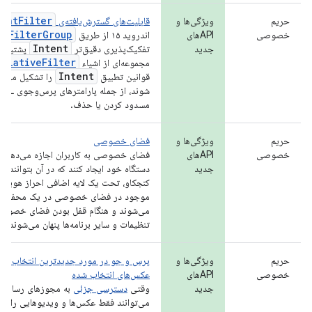
entFilter
حریم
ویژگی‌ها و
قابلیت‌های گسترش‌یافته‌ی
veFilterGroup
خصوصی
APIهای
اندروید ۱۵ از طریق
Intent
جدید
تفکیک‌پذیری دقیق‌تر
پشتیبانی
RelativeFilter
مجموعه‌ای از اشیاء
Intent
قوانین تطبیق
را تشکیل می‌دهن
مسدود کردن یا حذف.
حریم
ویژگی‌ها و
فضای خصوصی
خصوصی
APIهای
فضای خصوصی به کاربران اجازه می‌دهد تا 
جدید
دستگاه خود ایجاد کنند که در آن بتوانند ب
کنجکاو، تحت یک لایه اضافی احراز هویت، د
موجود در فضای خصوصی در یک محفظه جدا
می‌شوند و هنگام قفل بودن فضای خصوصی، ا
تنظیمات و سایر برنامه‌ها پنهان می‌شوند.
حریم
ویژگی‌ها و
پرس و جو در مورد جدیدترین انتخاب کارب
خصوصی
APIهای
عکس‌های انتخاب شده
جدید
وقتی
دسترسی جزئی
به مجوزهای رسانه‌ای 
می‌توانند فقط عکس‌ها و ویدیوهایی را که ا