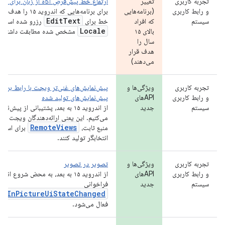
xt
تجربه کاربری
تغییر
ارتفاع خط پیش‌فرضِ آگاه از زبان برای
و رابط کاربری
(برنامه‌هایی
برای برنامه‌هایی که ا
Edit
Text
سیستم
که افراد
خط برای
رزرو شده است تا
Locale
بالای ۱۵
مشخص شده مطابقت داشته با
سال را
هدف قرار
می‌دهند)
تجربه کاربری
ویژگی‌ها و
پیش‌نمایش‌های غنی‌تر ویجت با رابط برنام
و رابط کاربری
APIهای
پیش‌نمایش‌های تولید شده
سیستم
جدید
از اندروید ۱۵ به بعد، پشتیبانی از پ
می‌کنیم. این یعنی ارائه‌دهندگان ویجت برن
RemoteViews
منبع ثابت،
برای استفا
انتخابگر تولید کنند.
تجربه کاربری
ویژگی‌ها و
تصویر در تصویر
و رابط کاربری
APIهای
از اندروید ۱۵ به بعد، به محض شروع
سیستم
جدید
فراخوانی
reInPictureUiStateChanged
فعال می‌شود.