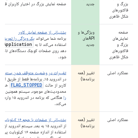
بزرگ و
جدید
صفحه نمایش بزرگ در اختیار کاربران قرار 
فاکتورهای
شکل ظاهری
صفحه
ویژگی‌ها و
پشتیبانی از صفحه نمایش کاور
نمایش‌های
APIهای
برنامه شما می‌تواند
یک ویژگی را تعریف ک
Application
بزرگ و
جدید
استفاده می‌کند تا به
ی
فاکتورهای
دهد روی صفحات کوچک دستگاه‌های تاشوی 
شکل ظاهری
شود.
عملکرد اصلی
تغییر (همه
تغییرات در وضعیت متوقف شدن بسته
برنامه‌ها)
در اندروید ۱۵، برنامه‌ها فقط از طر
FLAG_STOPPED
کاربر از حالت
خارج م
محدودیت‌های موجود، سیستم همچنین تما
را
هنگامی که برنا
می‌کند.
عملکرد اصلی
تغییر (همه
پشتیبانی از صفحات با حجم ۱۶ کیلوبایت
برنامه‌ها)
از اندروید ۱۵ به بعد، سیستم اندروید
استفاده از اندازه صفحه ۱۶