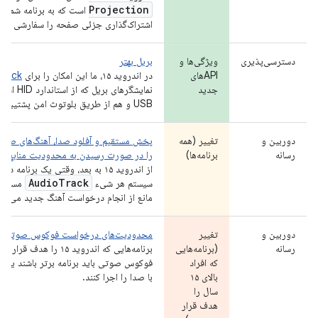
Projection
است که به برنامه شما اج
اشتراک‌گذاری جزئی صفحه را سفارشی کند
دسترسی‌پذیری
ویژگی‌ها و
بریل بهتر
APIهای
در اندروید ۱۵، ما این امکان را برای
kBack
جدید
نمایشگرهای
USB و هم از طریق بلوتوث امن پشتیبانی کند.
دوربین و
تغییر (همه
پخش مستقیم و آفلود صدا، آهنگ‌های صوتی 
رسانه
برنامه‌ها)
را در صورت رسیدن به محدودیت منابع، نام
از اندروید ۱۵ به بعد، وقتی یک بر
Audio
Track
سیستم هر شیء
مستقیمِ
مانع از انجام درخواست آهنگ جدید می‌شود،
دوربین و
تغییر
محدودیت‌های درخواست فوکوس صوتی
رسانه
(برنامه‌هایی
برنامه‌هایی که اندروید ۱۵ 
که افراد
فوکوس صوتی باید برنامه برتر باشند یا 
بالای ۱۵
با صدا را اجرا کنند.
سال را
هدف قرار