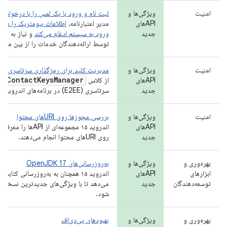
امنیت
ویژگی‌ها و
ثبت نام و ورود با یک لمس را با درخواست‌
APIهای
مدیر اعتبارنامه،
اطلاعات بیومتریک را در فر
جدید
ورود به سیستم ادغام می‌کند
و نیاز به مد
توسط ارائه‌دهندگان خدمات را از بین می‌بر
امنیت
ویژگی‌ها و
مدیریت کلید برای رمزگذاری سرتاسری
ee
Contact
Keys
Manager
APIهای
از کلاس
جدید
سرتاسری (E2EE) در برنامه‌های اندروید خود استفاده کنید.
امنیت
ویژگی‌ها و
بررسی مجوزها روی URIهای محتوا
APIهای
اندروید ۱۵ مجموعه‌ای
جدید
روی URIهای محتوا انجام می‌دهند.
بهره‌وری و
ویژگی‌ها و
به‌روزرسانی‌های OpenJDK 17
ابزارهای
APIهای
اندروید ۱۵ همچنان به به‌روزرسانی کتا
توسعه‌دهندگان
جدید
شود.
بهره‌وری و
ویژگی‌ها و
بهبودهای پی‌دی‌اف