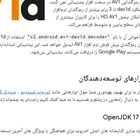
های اندرویدی که از رمزگشایی AV1 در سخت افزار پشتیبانی نمی کنند،
در دسترس است. عملکرد dav1d تا 3 برابر بیشتر از رمزگشای نرم‌افزار
AV1 قدیمی است و امکان پخش HD AV1 را برای کاربران بیشتری از
ای سطح پایین و متوسط ​​فراهم می‌کند.
اخوانی آن با نام
"c2.android.av1-dav1d.decoder"
ند، پشتیبانی می‌شود.
زارهای توسعه‌دهندگان
 ما برای بهبود بهره‌وری شما حول ابزارهایی مانند
اندروید استودیو
،
جت‌پک کا
ه دنبال راه‌هایی در پلتفرم هستیم تا به شما کمک کنیم راحت‌تر به چشم‌اندازت
JDK 17