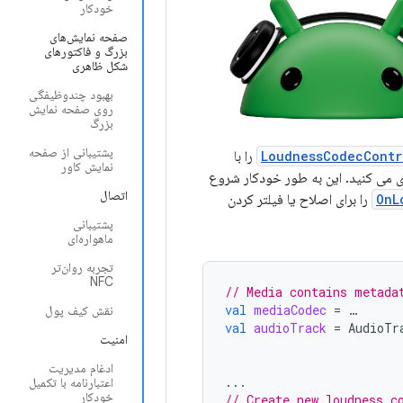
خودکار
صفحه نمایش‌های
بزرگ و فاکتورهای
شکل ظاهری
بهبود چندوظیفگی
روی صفحه نمایش
بزرگ
پشتیبانی از صفحه
LoudnessCodecContr
را با
نمایش کاور
 می کنید. این به طور خودکار شروع
اتصال
OnL
را برای اصلاح یا فیلتر کردن
پشتیبانی
ماهواره‌ای
تجربه روان‌تر
NFC
// Media contains metada
val
mediaCodec
=
…
نقش کیف پول
val
audioTrack
=
AudioTr
امنیت
ادغام مدیریت
...
اعتبارنامه با تکمیل
خودکار
// Create new loudness c