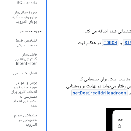
داده SQLite
به‌روزرسانی‌های
چارچوب عملکرد
پویای اندروید
حریم خصوصی
تشخیص ضبط
SI
و
TORCH
در هنگام ثبت
صفحه نمایش
قابلیت‌های
گسترش‌یافته‌ی
IntentFilter
فضای خصوصی
 بیت پانل مناسب است. برای صفحاتی که
پرس و جو در
رسانی که یک تصویر کوچک HDR را نمایش می‌دهد، این رفتار می‌تواند در نهایت بر روشنایی
مورد جدیدترین
انتخاب کاربر برای
setDesiredHdrHeadroom
دسترسی به
عکس‌های انتخاب
شده
سندباکس حریم
خصوصی در
اندروید