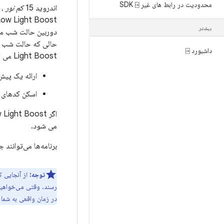
محدودیت در رابط های غیر SDK ⍈
اندروید 15
کم نور
، 
بیشتر
دوربین حالت شب متف
داشبورد ⍈
Light Boost می تواند. بنابراین، Low Light Boost قابلیت های دوربین را فعال می کند، مانند:
ارائه یک پیش‌
اسکن کدهای QR در نور کم
می شود.
برنامه‌ها می‌توانند
توجه:
در زمان واقعی به شما 