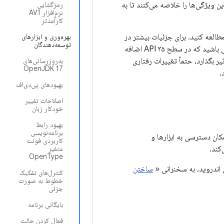
ای زیر این ویژگی‌ها را خلاصه می‌کنند تا به
رمزگشایی
نرم‌افزار AV1
کارآمدتر
طالعه کنید. برای جزئیات بیشتر در
بهره‌وری و ابزارهای
توسعه‌دهندگان
مراجعه کنید - برای اندروید ۱۵، به دنبال APIهایی باشید که در سطح API ۳۵ اضافه
ر بگذارد، حتماً تغییرات رفتاری
به‌روزرسانی‌های
OpenJDK 17
.
بهبودهای پی‌دی‌اف
اصلاحات تغییر
خودکار زبان
بهبود رابط
برنامه‌نویسی
امکان دسترسی به ابزارها و
کاربردی فونت
کند.
متغیر
OpenType
 اندروید، به سخنرانی «
ساختن
کنترل‌های تفکیک
خطوط به صورت
جزئی
بایگانی برنامه
فعال کردن حالت