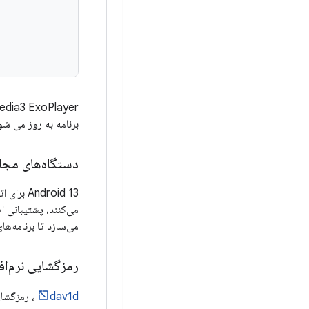
AndroidX media3 ExoPlayer همچنین 
برنامه به روز می شو
دستگاه‌های مجازی  2
Android 13 برای اتصال به
می‌کنند، پشتیبانی اضافه کر
می‌سازد تا برنامه‌های سینتی‌سایزر ر
رمزگشایی نرم‌افزار AV1 کار
dav1d