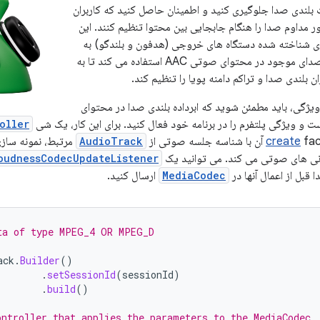
 بلندی صدا جلوگیری کنید و اطمینان حاصل کنید که کاربران
 مداوم صدا را هنگام جابجایی بین محتوا تنظیم کنند. این
ی شناخته شده دستگاه های خروجی (هدفون و بلندگو) به
همراه ابرداده بلندی صدای موجود در محتوای صوتی AAC استفاده می کند تا به
 بلندی صدا و تراکم دامنه پویا را تنظیم کند.
ویژگی، باید مطمئن شوید که ابرداده بلندی صدا در محتوای
oller
ه جلسه صوتی از
create
AudioTrack
مرتبط، نمونه سازی
انی های صوتی می کند. می توانید یک
oudnessCodecUpdateListener
 قبل از اعمال آنها در
MediaCodec
ارسال کنید.
ta of type MPEG_4 OR MPEG_D
ack
.
Builder
()
.
setSessionId
(
sessionId
)
.
build
()
ontroller that applies the parameters to the MediaCodec