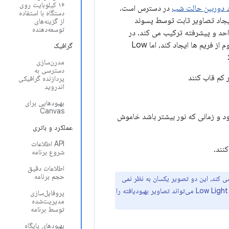
۱۶ کیلوبایت روی
د دوربین حالت شب
در دسترس است.
دستگاه با استفاده
نحوه ایجاد تصاویر ثابت توسط پسوند
از گزینه‌های
توسعه‌دهنده
حد و پیشرفته ترکیب می کند. در
حالی که حالت شب برای ایجاد یک تصویر ثابت بسیار خوب عمل می کند، نمی تواند یک جریان مداوم از فریم ها ایجاد کند، اما Low
گرافیک
مدرن‌سازی
دسترسی به
ر کم قاب کنند
پردازنده گرافیکی
اندروید
بهبودهایی برای
Canvas
ن می شود و زمانی که نور بیشتر باشد خاموش
عملکرد و باتری
API اطلاعات
نند.
شروع برنامه
اطلاعات دقیق
حجم برنامه
 استفاده می کند، این دو تصویر یکسان به نظر نمی
رسند. وقتی می‌خواهید فقط یک عکس بگیرید، عکاسی در حالت شب نتیجه بهتری را ارائه می‌کند، اما Low Light Boost می‌تواند تصاویر بهبودیافته را
پروفایل‌سازی
مدیریت‌شده
توسط برنامه
بهبودهای پایگاه