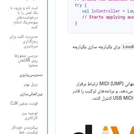
try
{
ثبت نام و ورود با
val
lcController
=
Lo
یک لمس را با
// Starts applying au
درخواست‌های
بیومتریک ادغام
}
کنید
مدیریت کلید برای
رمزگذاری
سرتاسری
Loud
برای یکپارچه سازی یکپارچه
بررسی مجوزها
روی URIهای
محتوا
دسترسی‌پذیری
، که با استفاده از بسته‌های جهانی MIDI (UMP) ارتباط برقرار
بریل بهتر
‌دهد، و برنامه‌های ترکیب را قادر
بین‌المللی‌سازی
فونت متغیر CJK
توجیه بین
کاراکتری
پیکربندی خودکار
شکستن خط