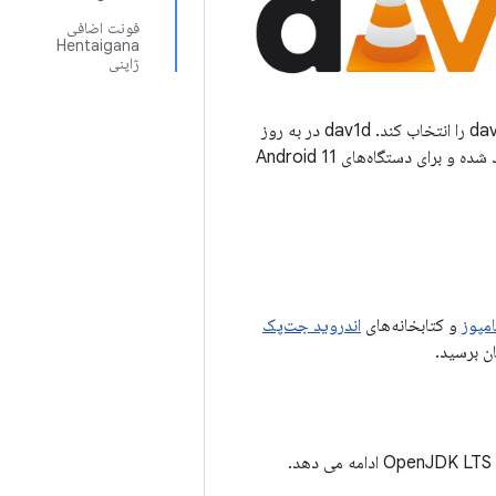
فونت اضافی
Hentaigana
ژاپنی
استفاده از dav1d را انتخاب کند. dav1d در به روز
رسانی بعدی به عنوان رمزگشای پیش فرض نرم افزار AV1 تبدیل خواهد شد. این پشتیبانی استاندارد شده و برای دستگاه‌های Android 11
مپوز
و کتابخانه‌های
اندروید جت‌پک
ان برسید.