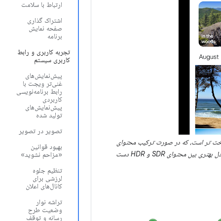
ارتباط با سلامت
اشتراک گذاری
صفحه نمایش
برنامه
تجربه کاربری و رابط
کاربری سیستم
پیش‌نمایش‌های
غنی‌تر ویجت با
رابط برنامه‌نویسی
کاربردی
پیش‌نمایش‌های
تولید شده
تصویر در تصویر
ت راست یکنواخت تر است، که در صورت ترکیب محتوای
بهبود قوانین
HDR و SDR، مشکلات احتمالی فضای سر را شبیه سازی می کند. با تنظیم فضای سر HDR، می توانید به تعادل بهتری بین محتوای SDR و HDR دست
«مزاحم نشوید»
تنظیم جلوه
لرزشی برای
کانال‌های اعلان
تراشه نوار
وضعیت طرح
رسانه و توقف