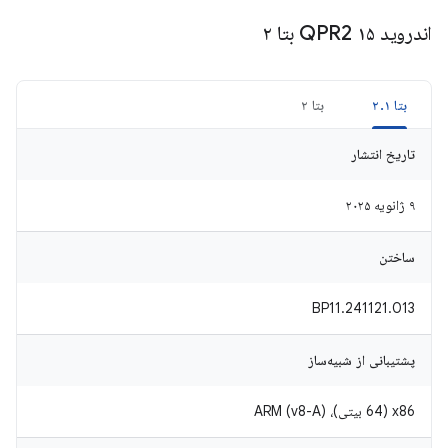
اندروید ۱۵ QPR2 بتا ۲
بتا ۲.۱
بتا ۲
تاریخ انتشار
۹ ژانویه ۲۰۲۵
ساختن
BP11.241121.013
پشتیبانی از شبیه‌ساز
x86 (64 بیتی)، ARM (v8-A)