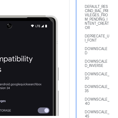
DEFAULT_RES
CIND_BAL_PRI
VILEGES_FRO
M_PENDING_I
NTENT_CREAT
OR
DEPRECATE_U
I_FONT
DOWNSCALE
D
DOWNSCALE
D_INVERSE
DOWNSCALE_
30
DOWNSCALE_
35
DOWNSCALE_
40
DOWNSCALE_
45