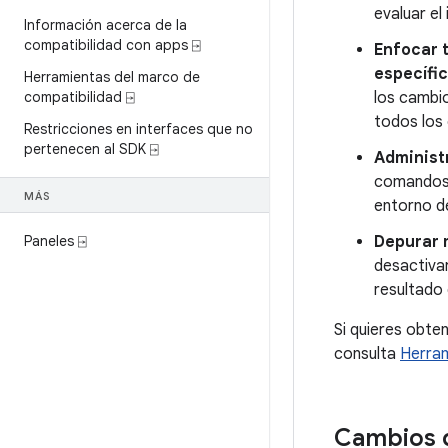
evaluar el
Información acerca de la
compatibilidad con apps ⍈
Enfocar 
específi
Herramientas del marco de
compatibilidad ⍈
los cambio
todos los
Restricciones en interfaces que no
pertenecen al SDK ⍈
Administ
comandos A
MÁS
entorno d
Paneles ⍈
Depurar 
desactivar
resultado 
Si quieres obte
consulta
Herram
Cambios d