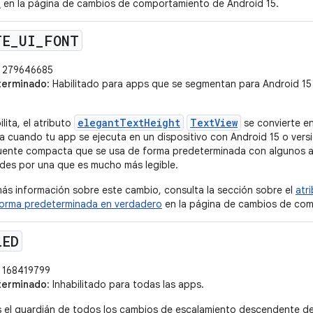
o
en la página de cambios de comportamiento de Android 15.
TE
_
UI
_
FONT
279646685
terminado
: Habilitado para apps que se segmentan para Android 15 (
elegantTextHeight
TextView
lita, el atributo
se convierte e
 cuando tu app se ejecuta en un dispositivo con Android 15 o versi
fuente compacta que se usa de forma predeterminada con algunos a
ndes por una que es mucho más legible.
ás información sobre este cambio, consulta la sección sobre el
atr
forma predeterminada en verdadero
en la página de cambios de com
LED
168419799
terminado
: Inhabilitado para todas las apps.
 el guardián de todos los cambios de escalamiento descendente de b