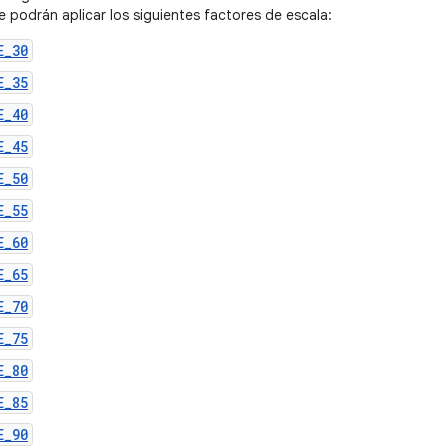
e podrán aplicar los siguientes factores de escala:
E_30
E_35
E_40
E_45
E_50
E_55
E_60
E_65
E_70
E_75
E_80
E_85
E_90