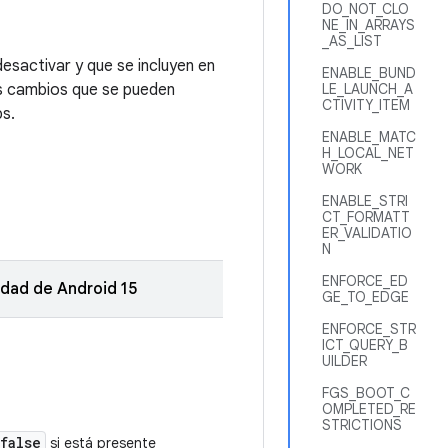
DO_NOT_CLO
NE_IN_ARRAYS
_AS_LIST
desactivar y que se incluyen en
ENABLE_BUND
os cambios que se pueden
LE_LAUNCH_A
CTIVITY_ITEM
ps.
ENABLE_MATC
H_LOCAL_NET
WORK
ENABLE_STRI
CT_FORMATT
ER_VALIDATIO
N
ENFORCE_ED
idad de Android 15
GE_TO_EDGE
ENFORCE_STR
ICT_QUERY_B
UILDER
FGS_BOOT_C
OMPLETED_RE
STRICTIONS
false
si está presente