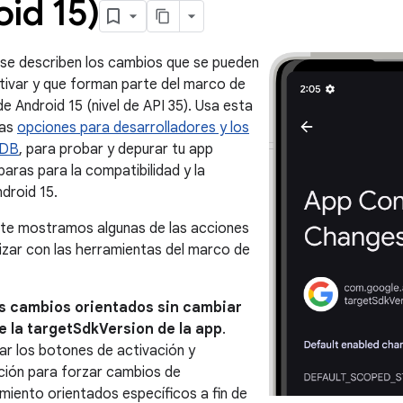
id 15)
 se describen los cambios que se pueden
tivar y que forman parte del marco de
e Android 15 (nivel de API 35). Usa esta
las
opciones para desarrolladores y los
ADB
, para probar y depurar tu app
aras para la compatibilidad y la
droid 15.
 te mostramos algunas de las acciones
izar con las herramientas del marco de
os cambios orientados sin cambiar
e la targetSdkVersion de la app
.
ar los botones de activación y
ción para forzar cambios de
iento orientados específicos a fin de