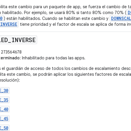
lita este cambio para un paquete de app, se fuerza el cambio de t
D
o habilitado. Por ejemplo, se usará 80% si tanto 80% como 70% (
0
DOWNSCAL
) están habilitados. Cuando se habilitan este cambio y
INVERSE
tiene prioridad y el factor de escala se aplica de forma in
LED
_
INVERSE
273564678
terminado
: Inhabilitado para todas las apps.
 el guardián de acceso de todos los cambios de escalamiento desc
lita este cambio, se podrán aplicar los siguientes factores de escala
esolución):
E_30
E_35
E_40
E_45
E_50