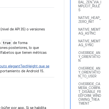
BAL_ZEN_VIA_I
MPLICIT_RULE
S
NATIVE_HEAP_
ZERO_INIT
nivel de API 35) o versiones
NATIVE_MEMT
AG_ASYNC
NATIVE_MEMT
true
n
de forma
AG_SYNC
ones posteriores, lo que
lfabetos que tienen métricas
OVERRIDE_AN
Y_ORIENTATIO
N
ibuto elegantTextHeight que se
OVERRIDE_AN
portamiento de Android 15.
Y_ORIENTATIO
N_TO_USER
OVERRIDE_CA
MERA_COMPA
T_DISABLE_FR
EEFORM_WIND
OWING_TREA
TMENT
úfer por app. Si se habilita