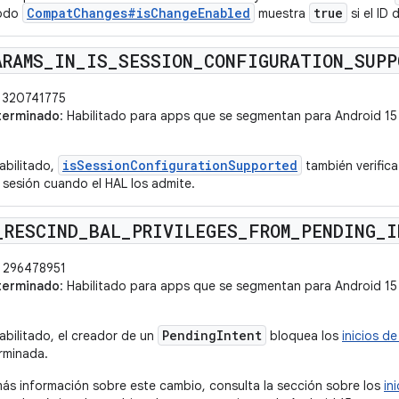
CompatChanges#isChangeEnabled
true
todo
muestra
si el ID
ARAMS
_
IN
_
IS
_
SESSION
_
CONFIGURATION
_
SUPP
320741775
terminado
: Habilitado para apps que se segmentan para Android 15 (
isSessionConfigurationSupported
abilitado,
también verifica
sesión cuando el HAL los admite.
_
RESCIND
_
BAL
_
PRIVILEGES
_
FROM
_
PENDING
_
I
296478951
terminado
: Habilitado para apps que se segmentan para Android 15 (
PendingIntent
bilitado, el creador de un
bloquea los
inicios d
rminada.
ás información sobre este cambio, consulta la sección sobre los
in