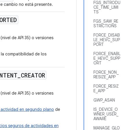
FGS_INTRODU
 de cambio no está presente.
CE_TIME_LIMI
TS
ORTED
FGS_SAW_RE
STRICTIONS
FORCE_DISAB
nivel de API 35) o versiones
LE_HEVC_SUP
PORT
FORCE_ENABL
 la compatibilidad de los
E_HEVC_SUPP
ORT
FORCE_NON_
NTENT
_
CREATOR
RESIZE_APP
FORCE_RESIZ
E_APP
nivel de API 35) o versiones
GWP_ASAN
e actividad en segundo plano
de
IS_DEVICE_O
WNER_USER_
AWARE
icios seguros de actividades en
MANAGE_GLO