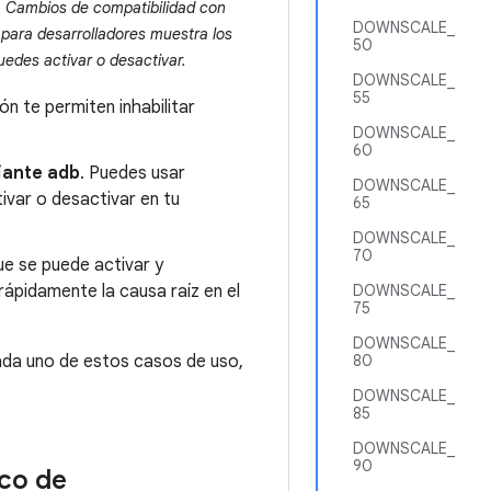
la Cambios de compatibilidad con
DOWNSCALE_
 para desarrolladores muestra los
50
edes activar o desactivar.
DOWNSCALE_
55
n te permiten inhabilitar
DOWNSCALE_
60
iante adb
. Puedes usar
DOWNSCALE_
ivar o desactivar en tu
65
DOWNSCALE_
70
e se puede activar y
rápidamente la causa raíz en el
DOWNSCALE_
75
DOWNSCALE_
ada uno de estos casos de uso,
80
DOWNSCALE_
85
DOWNSCALE_
90
co de