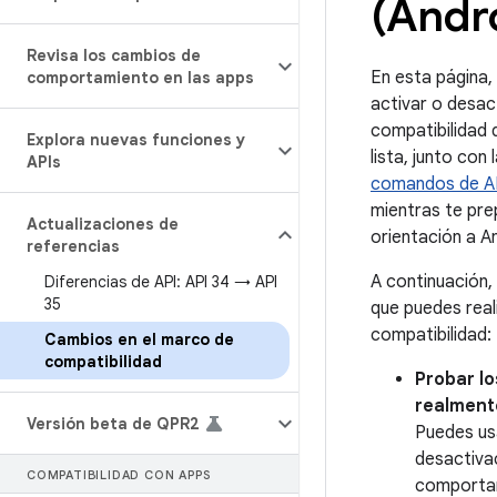
(Andro
Revisa los cambios de
En esta página,
comportamiento en las apps
activar o desac
compatibilidad d
Explora nuevas funciones y
lista, junto con 
APIs
comandos de 
mientras te prep
Actualizaciones de
orientación a An
referencias
A continuación,
Diferencias de API: API 34 → API
35
que puedes real
compatibilidad:
Cambios en el marco de
compatibilidad
Probar l
realment
Versión beta de QPR2
Puedes us
desactiva
COMPATIBILIDAD CON APPS
comportam