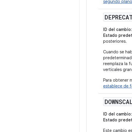
segundo plan
DEPRECA
ID del cambio:
Estado prede
posteriores.
Cuando se habi
predeterminada
reemplaza la 
verticales gra
Para obtener m
establece de 
DOWNSCA
ID del cambio:
Estado prede
Este cambio es