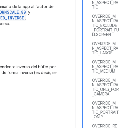
N_ASPECT_RA
amaño de la app al factor de
TIO
OWNSCALE_80
y
OVERRIDE_MI
ED_INVERSE
,
N_ASPECT_RA
versa.
TIO_EXCLUDE
_PORTRAIT_FU
LLSCREEN
OVERRIDE_MI
N_ASPECT_RA
TIO_LARGE
OVERRIDE_MI
N_ASPECT_RA
endente inverso del búfer por
TIO_MEDIUM
 de forma inversa (es decir, se
OVERRIDE_MI
N_ASPECT_RA
TIO_ONLY_FOR
_CAMERA
OVERRIDE_MI
N_ASPECT_RA
TIO_PORTRAIT
_ONLY
OVERRIDE_RE