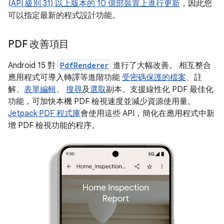
(API 級別 31) 以上版本的 10 億部裝置上進行更新
，因此您
可以指定最新的程式設計功能。
PDF 改善項目
Android 15 對
PdfRenderer
進行了大幅改善。 相互整合
應用程式可導入轉譯等進階功能
受密碼保護的檔案
、註
解、
表單編輯
、
搜尋
及
選取
副本。支援線性化 PDF 最佳化
功能，可加快本機 PDF 檢視速度並減少資源使用量。
Jetpack PDF 程式庫
會使用這些 API，簡化在應用程式中新
增 PDF 檢視功能的程序。