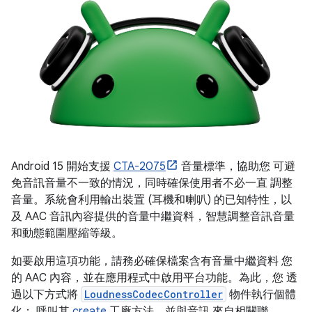
Android 15 開始支援
CTA-2075
音量標準，協助您 可避
免音訊音量不一致的情況，同時確保使用者不必一直 調整
音量。系統會利用輸出裝置 (耳機和喇叭) 的已知特性，以
及 AAC 音訊內容提供的音量中繼資料，智慧調整音訊音量
和動態範圍壓縮等級。
如要啟用這項功能，請務必確保檔案含有音量中繼資料 您
的 AAC 內容，並在應用程式中啟用平台功能。為此，您 透
過以下方式將
LoudnessCodecController
物件執行個體
化： 呼叫其
create
工廠方法，並與音訊 來自相關聯