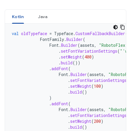
Kotlin
Java
val
oldTypeface
=
Typeface
.
CustomFallbackBuilder
(
FontFamily
.
Builder
(
Font
.
Builder
(
assets
,
"RobotoFlex.t
.
setFontVariationSettings
(
"'wg
.
setWeight
(
400
)
.
build
())
.
addFont
(
Font
.
Builder
(
assets
,
"RobotoFl
.
setFontVariationSettings
(
.
setWeight
(
100
)
.
build
()
)
.
addFont
(
Font
.
Builder
(
assets
,
"RobotoFl
.
setFontVariationSettings
(
.
setWeight
(
200
)
.
build
()