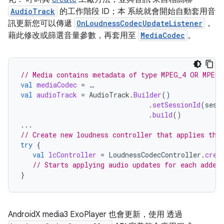
AudioTrack
的工作階段 ID；本 系統就會開始自動套用音
訊更新您可以傳遞
OnLoudnessCodecUpdateListener
，
藉此修改或篩選音量參數，再套用至
MediaCodec
。
// Media contains metadata of type MPEG_4 OR MPEG_
val
mediaCodec
=
…
val
audioTrack
=
AudioTrack
.
Builder
()
.
setSessionId
(
sess
.
build
()
...
// Create new loudness controller that applies the
try
{
val
lcController
=
LoudnessCodecController
.
crea
// Starts applying audio updates for each added
}
AndroidX media3 ExoPlayer 也會更新，使用 透過