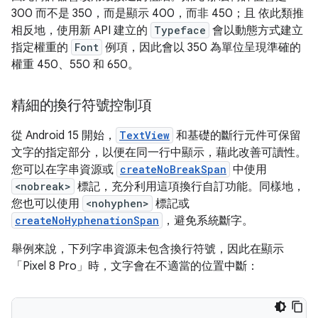
300 而不是 350，而是顯示 400，而非 450；且 依此類推
相反地，使用新 API 建立的
Typeface
會以動態方式建立
指定權重的
Font
例項，因此會以 350 為單位呈現準確的
權重 450、550 和 650。
精細的換行符號控制項
從 Android 15 開始，
TextView
和基礎的斷行元件可保留
文字的指定部分，以便在同一行中顯示，藉此改善可讀性。
您可以在字串資源或
createNoBreakSpan
中使用
<nobreak>
標記，充分利用這項換行自訂功能。同樣地，
您也可以使用
<nohyphen>
標記或
createNoHyphenationSpan
，避免系統斷字。
舉例來說，下列字串資源未包含換行符號，因此在顯示
「Pixel 8 Pro」時，文字會在不適當的位置中斷：