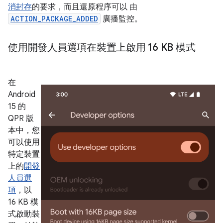
消封存
的要求，而且還原程序可以 由
ACTION_PACKAGE_ADDED
廣播監控。
使用開發人員選項在裝置上啟用 16 KB 模式
在
Android
15 的
QPR 版
本中，您
可以使用
特定裝置
上的
開發
人員選
項
，以
16 KB 模
式啟動裝