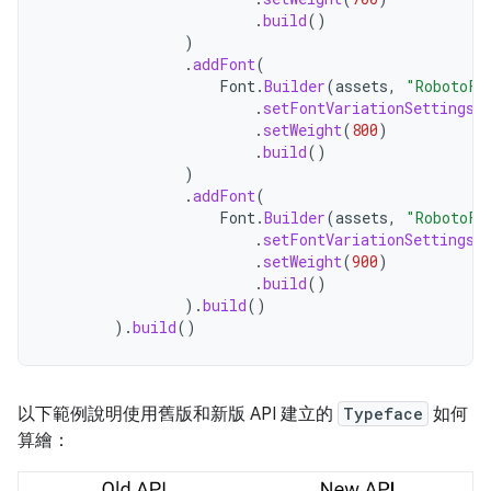
.
build
()
)
.
addFont
(
Font
.
Builder
(
assets
,
"RobotoFl
.
setFontVariationSettings
(
.
setWeight
(
800
)
.
build
()
)
.
addFont
(
Font
.
Builder
(
assets
,
"RobotoFl
.
setFontVariationSettings
(
.
setWeight
(
900
)
.
build
()
).
build
()
).
build
()
以下範例說明使用舊版和新版 API 建立的
Typeface
如何
算繪：