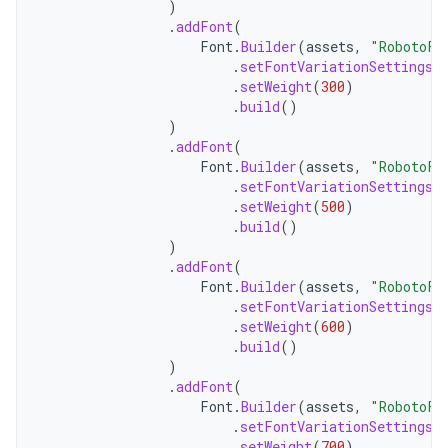
)
.
addFont
(
Font
.
Builder
(
assets
,
"RobotoFl
.
setFontVariationSettings
(
.
setWeight
(
300
)
.
build
()
)
.
addFont
(
Font
.
Builder
(
assets
,
"RobotoFl
.
setFontVariationSettings
(
.
setWeight
(
500
)
.
build
()
)
.
addFont
(
Font
.
Builder
(
assets
,
"RobotoFl
.
setFontVariationSettings
(
.
setWeight
(
600
)
.
build
()
)
.
addFont
(
Font
.
Builder
(
assets
,
"RobotoFl
.
setFontVariationSettings
(
.
setWeight
(
700
)