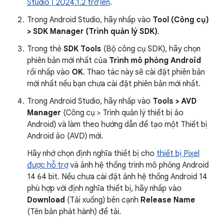
Studio | 2024.1.2 trở lên
.
Trong Android Studio, hãy nhấp vào
Tool (Công cụ)
> SDK Manager (Trình quản lý SDK)
.
Trong thẻ
SDK Tools
(Bộ công cụ SDK), hãy chọn
phiên bản mới nhất của
Trình mô phỏng Android
rồi nhấp vào
OK
. Thao tác này sẽ cài đặt phiên bản
mới nhất nếu bạn chưa cài đặt phiên bản mới nhất.
Trong Android Studio, hãy nhấp vào
Tools > AVD
Manager
(Công cụ > Trình quản lý thiết bị ảo
Android) và làm theo hướng dẫn để tạo một Thiết bị
Android ảo (AVD) mới.
Hãy nhớ chọn định nghĩa thiết bị cho
thiết bị Pixel
được hỗ trợ
và ảnh hệ thống trình mô phỏng Android
14 64 bit. Nếu chưa cài đặt ảnh hệ thống Android 14
phù hợp với định nghĩa thiết bị, hãy nhấp vào
Download
(Tải xuống) bên cạnh
Release Name
(Tên bản phát hành) để tải.