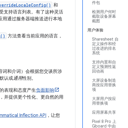
件包
verrideLocaleConfig()
和
受支持语言列表。有了这种灵活
检测用户何时
截取设备屏幕
的应用通过服务器端推送进行本地
截图
用户体验
s()
方法查看当前应用的语言，
Sharesheet 自
定义操作和经
过改进的排名
系统
支持内置和自
定义预测性返
容词和介词）会根据您交谈所涉
回动画
默认或
通用
性别。
大屏设备制造
商按应用替换
项
的表现和态度产生
负面影响
，并提供更个性化、更自然的用
大屏用户按应
用替换项
应用屏幕共享
matical Inflection API
，让您
Pixel 8 Pro 上
Gboard 中由