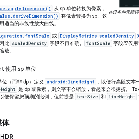
ue.applyDimension()
从 sp 单位转换为像素，
在设备的无障碍
alue.deriveDimension()
将像素转换为 sp。这
用适当的非线性放大曲线。
iguration.fontScale
或
DisplayMetrics.scaledDensity
，因此
scaledDensity
字段不再准确。
fontScale
字段应仅用
缩放。
ht 使用 sp 单位
 单位（而非 dp）定义
android:lineHeight
，以便行高随文本
Height
是 dp 或像素，则文字不会缩放，看起来会很拥挤。 Text
以便保留您预期的比例，但前提是
textSize
和
lineHeight
媒体
 HDR