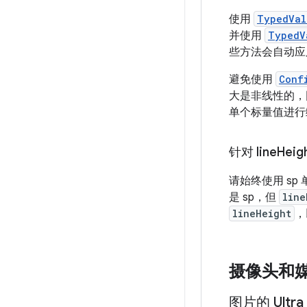
使用
TypedVal
并使用
TypedV
些方法会自动应
避免使用
Conf
大是非线性的
单个标量值进行
针对 line
Heig
请始终使用 sp
是 sp，但
line
lineHeight
，
摄像头和
图片的 Ultra