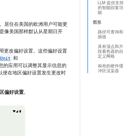
LLM 提供支持
的智能回复功
能
图形
。居住在美国的欧洲用户可能更
是像美国那样默认从星期日开
路径可查询和
插值
具有顶点和片
些应用更改偏好设置。这些偏好设置
段着色器的自
定义网格
Unit
和
您的应用可以调整其显示信息的
画布的硬件缓
冲区渲染器
以便在地区偏好设置发生更改时
 地区偏好设置
。