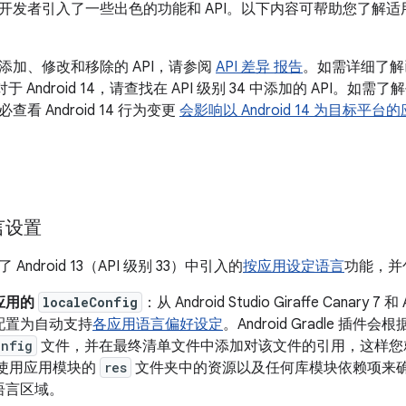
14 面向开发者引入了一些出色的功能和 API。以下内容可帮助您了
添加、修改和移除的 API，请参阅
API 差异 报告
。如需详细了解
 对于 Android 14，请查找在 API 级别 34 中添加的 API
看 Android 14 行为变更
会影响以 Android 14 为目标平台
言设置
扩展了 Android 13（API 级别 33）中引入的
按应用设定语言
功能，并
应用的
localeConfig
：从 Android Studio Giraffe Canary 7
配置为自动支持
各应用语言偏好设定
。Android Gradle 插
onfig
文件，并在最终清单文件中添加对该文件的引用，这样您
 使用应用模块的
res
文件夹中的资源以及任何库模块依赖项来
语言区域。