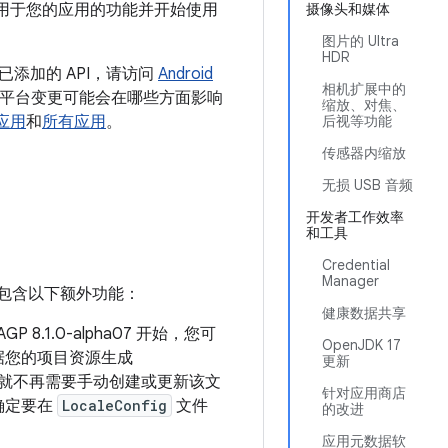
解适用于您的应用的功能并开始使用
摄像头和媒体
图片的 Ultra
HDR
已添加的 API，请访问
Android
相机扩展中的
。如需了解平台变更可能会在哪些方面影响
缩放、对焦、
的应用
和
所有应用
。
后视等功能
传感器内缩放
无损 USB 音频
开发者工作效率
和工具
Credential
Manager
包含以下额外功能：
健康数据共享
 和 AGP 8.1.0-alpha07 开始，您可
OpenJDK 17
件会根据您的项目资源生成
更新
就不再需要手动创建或更新该文
针对应用商店
确定要在
LocaleConfig
文件
的改进
应用元数据软