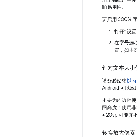
用正确应用字体
响易用性。
要启用 200%
打开“设
在
字号
选
置，如本
针对文本大小使
请务必始终
以 
Android 
不要为内边距使
图高度：使用非线
+ 20sp 可能并
转换放大像素 (