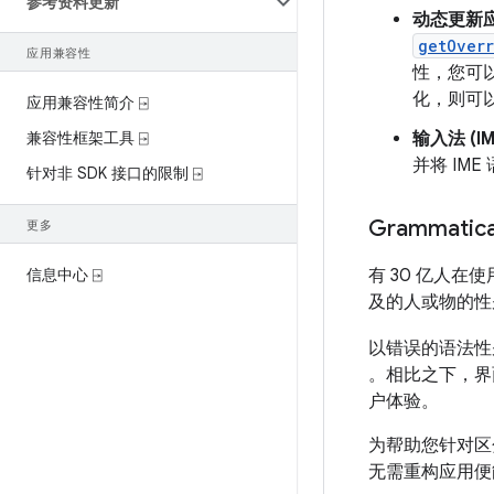
参考资料更新
动态更新
getOver
应用兼容性
性，您可
化，则可
应用兼容性简介 ⍈
兼容性框架工具 ⍈
输入法 (I
并将 IM
针对非 SDK 接口的限制 ⍈
Grammatical
更多
信息中心 ⍈
有 30 亿人在
及的人或物的性
以错误的语法性
。相比之下，界
户体验。
为帮助您针对区分
无需重构应用便