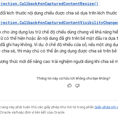
ojection.Callback#onCapturedContentResize()
ổi kích thước nội dung chiếu được chia sẻ dựa trên kích thước c
ojection.Callback#onCapturedContentVisibilityChange
cho ứng dụng lưu trữ chế độ chiếu dùng chung về khả năng hiển 
rữ có thể hiện hoặc ẩn nội dung đã ghi trên bề mặt đầu ra dựa t
đã ghi hay không. Ví dụ: ở chế độ nhiều cửa sổ, nếu một ứng 
chia sẻ, thì máy chủ có thể ẩn ứng dụng được chia sẻ trên bề
ơng thức mới để nâng cao trải nghiệm người dùng khi chia sẻ m
Thông tin này có hữu ích không cho bạn không?
trang này phải tuân thủ các giấy phép như mô tả trong phần
Giấy phép nội 
Oracle và/hoặc đơn vị liên kết của Oracle.