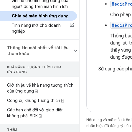
Ghi đè cho mỗi ứng dụng của
MediaPr
người dùng trên màn hình lớn
Cho phép đ
Chia sẻ màn hình ứng dụng
MediaPr
Tính năng mới cho doanh
nghiệp
Thông báo 
dụng lưu t
Thông tin mới nhất về tài liệu
thấy vùng 
tham khảo
dụng được 
KHẢ NĂNG TƯƠNG THÍCH CỦA
Sử dụng các phư
ỨNG DỤNG
Giới thiệu về khả năng tương thích
của ứng dụng ⍈
Công cụ khung tương thích ⍈
Các hạn chế đối với giao diện
không phải SDK ⍈
Nội dung và mã mẫu trên 
nhãn hiệu đã đăng ký của 
THÊM