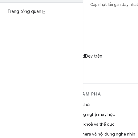
Cập nhật lần gần đây nhấ
Trang tổng quan ⍈
X
Theo dõi @AndroidDev trên
X
TÌM HIỂU THÊM VỀ
KHÁM PHÁ
ANDROID
Trò chơi
Android
Công nghệ máy học
Android dành cho doanh
Sức khoẻ và thể dục
nghiệp
Camera và nội dung nghe nhìn
Bảo mật