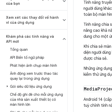
Tính năng truyề
của bạn
người dùng khác
toàn bộ màn hình
Xem xét các thay đổi về hành
vi của ứng dụng
Tính năng chia 
nâng cao khả nă
dung cho một ứ
Khám phá các tính năng và
API mới
Khi chia sẻ màn
Tổng quan
diện người dùng
API Biến tố ngữ pháp
được chia sẻ.
Phát hiện ảnh chụp màn hình
Những ứng dụng
Ảnh động xem trước thao tác
kiểm thử ứng dụ
quay lại trong ứng dụng
Gói siêu dữ liệu ứng dụng
Media
Proje
Chế độ ghi đè cho mỗi ứng dụng
Android 14 (cấp
của nhà sản xuất thiết bị có
màn hình lớn
tuỳ chỉnh tính 