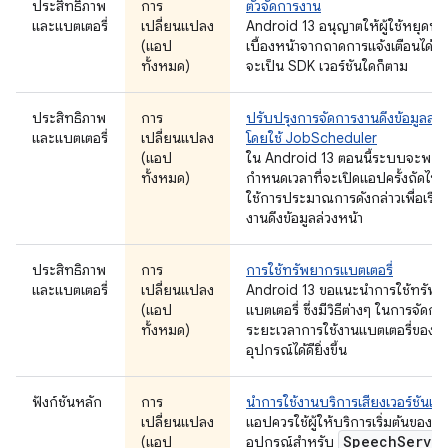
ประสิทธิภาพ
การ
ตัวจัดการงาน
และแบตเตอรี่
เปลี่ยนแปลง
Android 13 อนุญาตให้ผู้ใช้หยุดบร
(แอป
เบื้องหน้าจากถาดการแจ้งเตือนได้ ไม่
ทั้งหมด)
จะเป็น SDK เวอร์ชันใดก็ตาม
ประสิทธิภาพ
การ
ปรับปรุงการจัดการงานดึงข้อมูลล่ว
และแบตเตอรี่
เปลี่ยนแปลง
โดยใช้ JobScheduler
(แอป
ใน Android 13 ตอนนี้ระบบจะพย
ทั้งหมด)
กำหนดเวลาที่จะเปิดแอปครั้งถัดไป
ใช้การประมาณการดังกล่าวเพื่อเรียก
งานดึงข้อมูลล่วงหน้า
ประสิทธิภาพ
การ
การใช้ทรัพยากรแบตเตอรี่
และแบตเตอรี่
เปลี่ยนแปลง
Android 13 ขอแนะนำการใช้ทรัพย
(แอป
แบตเตอรี่ ซึ่งมีวิธีต่างๆ ในการจัดกา
ทั้งหมด)
ระยะเวลาการใช้งานแบตเตอรี่ของ
อุปกรณ์ได้ดียิ่งขึ้น
ฟังก์ชันหลัก
การ
นำการใช้งานบริการเสียงเวอร์ชันเก
เปลี่ยนแปลง
แอปควรใช้ผู้ให้บริการเริ่มต้นของ
Speech
Servi
(แอป
อุปกรณ์สำหรับ