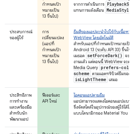
Playback
St
กำหนดเป้า
จากการดำเนินการ
Media
Style
หมายเป็น
แทนการแจ้งเตือน
13 ขึ้นไป)
ประสบการณ์
การ
ธีมสีของแอปจะนำไปใช้กับเนื้อหา
ของผู้ใช้
เปลี่ยนแปลง
WebView โดยอัตโนมัติ
(แอปที่
สำหรับแอปที่กำหนดเป้าหมายเป็น
กำหนดเป้า
Android 13 (ระดับ API 33) ขึ้นไป
set
Force
Dark(
)
หมายเป็น
เมธอด
จะเลิ
13 ขึ้นไป)
งานแล้ว แต่ตอนนี้ WebView จะตั้งค
prefers-colo
Media Query
scheme
ตามแอตทริบิวต์ธีมของ
is
Light
Theme
เสมอ
ประสิทธิภาพ
ฟีเจอร์และ
ไอคอนแอปตามธีม
การทำงาน
API ใหม่
แอปสามารถแสดงไอคอนแอปแบบสีเ
และเครื่องมือ
ซึ่งจัดสไตล์ในอุปกรณ์ของผู้ใช้ได้โดย
สำหรับนัก
แบบไดนามิกของ Material You
พัฒนาแอป