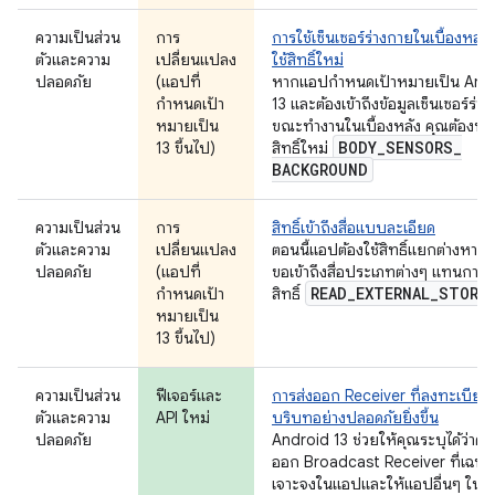
ความเป็นส่วน
การ
การใช้เซ็นเซอร์ร่างกายในเบื้องหลัง
ตัวและความ
เปลี่ยนแปลง
ใช้สิทธิ์ใหม่
ปลอดภัย
(แอปที่
หากแอปกำหนดเป้าหมายเป็น And
กำหนดเป้า
13 และต้องเข้าถึงข้อมูลเซ็นเซอร์ร่า
หมายเป็น
ขณะทำงานในเบื้องหลัง คุณต้องป
BODY
_
SENSORS
_
13 ขึ้นไป)
สิทธิ์ใหม่
BACKGROUND
ความเป็นส่วน
การ
สิทธิ์เข้าถึงสื่อแบบละเอียด
ตัวและความ
เปลี่ยนแปลง
ตอนนี้แอปต้องใช้สิทธิ์แยกต่างหากเพ
ปลอดภัย
(แอปที่
ขอเข้าถึงสื่อประเภทต่างๆ แทนการใช
READ
_
EXTERNAL
_
STORA
กำหนดเป้า
สิทธิ์
หมายเป็น
13 ขึ้นไป)
ความเป็นส่วน
ฟีเจอร์และ
การส่งออก Receiver ที่ลงทะเบีย
ตัวและความ
API ใหม่
บริบทอย่างปลอดภัยยิ่งขึ้น
ปลอดภัย
Android 13 ช่วยให้คุณระบุได้ว่าคว
ออก Broadcast Receiver ที่เฉพา
เจาะจงในแอปและให้แอปอื่นๆ ใน