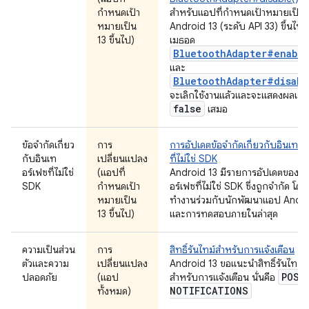
กำหนดเป้า
สำหรับแอปที่กำหนดเป้าหมายเป็น
หมายเป็น
Android 13 (ระดับ API 33) ขึ้นไป
13 ขึ้นไป)
เมธอด
BluetoothAdapter#enable
และ
BluetoothAdapter#disabl
จะเลิกใช้งานแล้วและจะแสดงผลเป็
false
เสมอ
ข้อจำกัดเกี่ยว
การ
การอัปเดตข้อจำกัดเกี่ยวกับอินเทอร
กับอินเท
เปลี่ยนแปลง
ที่ไม่ใช่ SDK
อร์เฟซที่ไม่ใช่
(แอปที่
Android 13 มีรายการอัปเดตของอิ
SDK
กำหนดเป้า
อร์เฟซที่ไม่ใช่ SDK ซึ่งถูกจำกัด โด
หมายเป็น
ทำงานร่วมกับนักพัฒนาแอป Andr
13 ขึ้นไป)
และการทดสอบภายในล่าสุด
ความเป็นส่วน
การ
สิทธิ์รันไทม์สำหรับการแจ้งเตือน
ตัวและความ
เปลี่ยนแปลง
Android 13 ขอแนะนำสิทธิ์รันไทม์ใ
POST
ปลอดภัย
(แอป
สำหรับการแจ้งเตือน นั่นคือ
NOTIFICATIONS
ทั้งหมด)