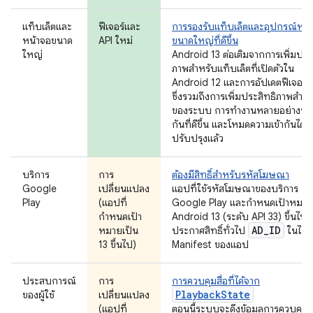
แท็บเล็ตและ
ฟีเจอร์และ
การรองรับแท็บเล็ตและอุปกรณ์หน้
หน้าจอขนาด
API ใหม่
ขนาดใหญ่ที่ดีขึ้น
ใหญ่
Android 13 ต่อเติมจากการเพิ่มประ
ภาพสำหรับแท็บเล็ตที่เปิดตัวใน
Android 12 และการอัปเดตฟีเจอร์ 
ซึ่งรวมถึงการเพิ่มประสิทธิภาพสำหร
ของระบบ การทำงานหลายอย่างพร
กันที่ดีขึ้น และโหมดความเข้ากันได้ที่
ปรับปรุงแล้ว
บริการ
การ
ต้องมีสิทธิ์สำหรับรหัสโฆษณา
Google
เปลี่ยนแปลง
แอปที่ใช้รหัสโฆษณาของบริการ
Play
(แอปที่
Google Play และกำหนดเป้าหมาย
กำหนดเป้า
Android 13 (ระดับ API 33) ขึ้นไปต
AD
_
ID
หมายเป็น
ประกาศสิทธิ์ทั่วไป
ในไฟล
13 ขึ้นไป)
Manifest ของแอป
ประสบการณ์
การ
การควบคุมสื่อที่ได้จาก
PlaybackState
ของผู้ใช้
เปลี่ยนแปลง
(แอปที่
ตอนนี้ระบบจะดึงข้อมูลการควบคุมสื