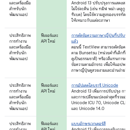
และเครื่องมือ
Android 13 ปรับปรุงการแสดงสคริป
สำหรับนัก
ไม่ใช่ละติน (เช่น ทมิฬ พม่า เตลูกู แ
พัฒนาแอป
ทิเบต) โดยใช้ความสูงของบรรทัดที่
ให้เหมาะกับแต่ละภาษา
ประสิทธิภาพ
ฟีเจอร์และ
การตัดข้อความภาษาญี่ปุ่นที่ปรับปร
การทำงาน
API ใหม่
แล้ว
และเครื่องมือ
ตอนนี้ TextView สามารถตัดข้อควา
สำหรับนัก
ตาม Bunsetsu (หน่วยคำที่เล็กที่สุดท
พัฒนาแอป
ดูเป็นธรรมชาติ) หรือวลีแทนการตัด
ข้อความตามอักขระ เพื่อให้แอปพลิเ
ภาษาญี่ปุ่นดูสวยงามและอ่านง่ายขึ้น
ประสิทธิภาพ
ฟีเจอร์และ
การอัปเดตไลบรารี Unicode
การทำงาน
API ใหม่
Android 13 เพิ่มการปรับปรุง การแ
และเครื่องมือ
และการเปลี่ยนแปลงล่าสุดที่รวมอยู่
สำหรับนัก
Unicode ICU 70, Unicode CLD
พัฒนาแอป
และ Unicode 14.0
ประสิทธิภาพ
ฟีเจอร์และ
แบบอักษรเวกเตอร์สี
การทำงาน
API ใหม่
Android 13 เพิ่มการรองรับการแส