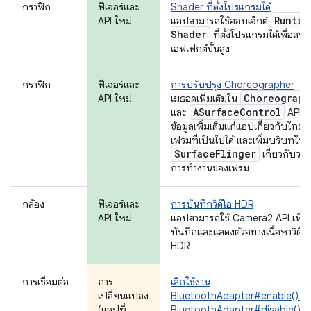
กราฟิก
ฟีเจอร์และ
Shader ที่ตั้งโปรแกรมได้
Runtim
API ใหม่
แอปสามารถใช้ออบเจ็กต์
Shader
ที่ตั้งโปรแกรมได้เพื่อสร้า
เอฟเฟกต์ขั้นสูง
กราฟิก
ฟีเจอร์และ
การปรับปรุง Choreographer
Choreograph
API ใหม่
เมธอดเพิ่มเติมใน
ASurface
Control
และ
API ให
ข้อมูลเพิ่มเติมแก่แอปเกี่ยวกับไทม์ไ
เฟรมที่เป็นไปได้ และเพิ่มบริบทให้ก
Surface
Flinger
เกี่ยวกับวง
การทำงานของเฟรม
กล้อง
ฟีเจอร์และ
การบันทึกวิดีโอ HDR
API ใหม่
แอปสามารถใช้ Camera2 API เพื่อ
บันทึกและแสดงตัวอย่างเนื้อหาวิดีโอ
HDR
การเชื่อมต่อ
การ
เลิกใช้งาน
เปลี่ยนแปลง
BluetoothAdapter#enable() แ
(แอปที่
BluetoothAdapter#disable()