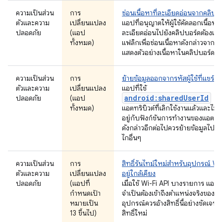
ความเป็นส่วน
การ
ซ่อนเนื้อหาที่ละเอียดอ่อนจากคลิปบ
ตัวและความ
เปลี่ยนแปลง
แอปที่อนุญาตให้ผู้ใช้คัดลอกเนื้อหาที
ปลอดภัย
(แอป
ละเอียดอ่อนไปยังคลิปบอร์ดต้องเพิ่
ทั้งหมด)
แฟล็กเพื่อซ่อนเนื้อหาดังกล่าวจากก
แสดงตัวอย่างเนื้อหาในคลิปบอร์ด
ความเป็นส่วน
การ
ย้ายข้อมูลออกจากรหัสผู้ใช้ที่แชร์
ตัวและความ
เปลี่ยนแปลง
แอปที่ใช้
android:sharedUserId
ปลอดภัย
(แอป
ทั้งหมด)
แอตทริบิวต์ที่เลิกใช้งานแล้วและไม่ได้
อยู่กับฟังก์ชันการทำงานของแอตทริ
ดังกล่าวอีกต่อไปควรย้ายข้อมูลไปยั
ไกอื่นๆ
ความเป็นส่วน
การ
สิทธิ์รันไทม์ใหม่สำหรับอุปกรณ์ Wi-F
ตัวและความ
เปลี่ยนแปลง
อยู่ใกล้เคียง
ปลอดภัย
(แอปที่
เมื่อใช้ Wi-Fi API บางรายการ แอปที
กำหนดเป้า
จำเป็นต้องเข้าถึงตำแหน่งจริงของ
หมายเป็น
อุปกรณ์ควรอ้างสิทธิ์นี้อย่างชัดเจนโ
13 ขึ้นไป)
สิทธิ์ใหม่