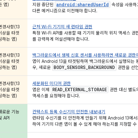
android:sharedUserId
든 앱)
지원 중단된
속성을 사용하고
다른 메커니즘으로 이전해야 합니다.
변경사항(13
근처 Wi-Fi 기기의 새 런타임 권한
이상을 타겟
특정 Wi-Fi API를 사용할 때 기기의 물리적 위치 액세스
팅하는 앱)
를 강력하게 어설션해야 합니다.
변경사항(13
백그라운드에서 생체 신호 센서를 사용하려면 새로운 권한
이상을 타겟
앱이 Android 13을 타겟팅하며 백그라운드에서 실행되는
BODY
_
SENSORS
_
BACKGROUND
팅하는 앱)
우, 새로운
권한을 선언
변경사항(13
세분화된 미디어 권한
READ
_
EXTERNAL
_
STORAGE
이상을 타겟
앱은 이제
권한 대신 별도
팅하는 앱)
액세스를 요청해야 합니다.
새로운 기능
컨텍스트 등록 수신기의 안전한 내보내기
및 API
런타임 수신기를 더 안전하게 만들기 위해 Android 13에서는 
하여 기기의 다른 앱이 볼 수 있게 해야 하는지를 지정할 수