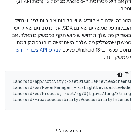
רק אם היא מטרגטת ל-Android מגרסה 12 (רמת API ‏31)
ומטה.
המטרה שלנו היא לוודא שיש חלופות ציבוריות לפני שנחיל
הגבלות על ממשקים שאינם SDK. אנחנו מבינים שאולי יש
באפליקציה שלך תרחיש שימוש תקף בממשקים האלה. אם
ממשק שהאפליקציה שלכם השתמשה בו בגרסה קודמת
נחסם עכשיו ב-Android 13, עליכם
לבקש API ציבורי חדש
לממשק הזה.
Landroid/app/Activity;->setDisablePreviewScreensho
Landroid/os/PowerManager;->isLightDeviceIdleMode()
Landroid/os/Process;->setArgV0(Ljava/lang/String;
Landroid/view/accessibility/AccessibilityInteracti
המידע עזר לך?