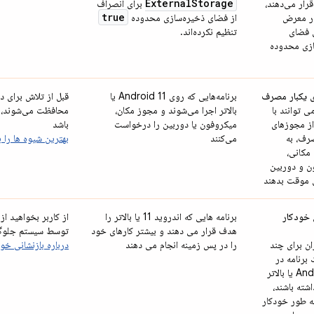
External
Storage
رار می‌دهند،
برای انصراف
true
ر معرض
از فضای ذخیره‌سازی محدوده
ی فضای
تنظیم نکرده‌اند.
ازی محدوده
 یکبار مصرف
برنامه‌هایی که روی Android 11 یا
قبل از تلاش برای 
ی توانند با
بالاتر اجرا می‌شوند و مجوز مکان،
محافظت می‌شوند، ب
از مجوزهای
میکروفون یا دوربین را درخواست
باشد
رف، به
می‌کنند
بهترین شیوه ها را 
مکانی،
ن و دوربین
موقت بدهند
 خودکار
برنامه هایی که اندروید 11 یا بالاتر را
از کاربر بخواهید ا
هدف قرار می دهند و بیشتر کارهای خود
توسط سیستم جلوگی
ران برای چند
را در پس زمینه انجام می دهند
درباره بازنشانی خو
 برنامه در
Android 11 یا بالاتر
اشته باشند،
ه طور خودکار