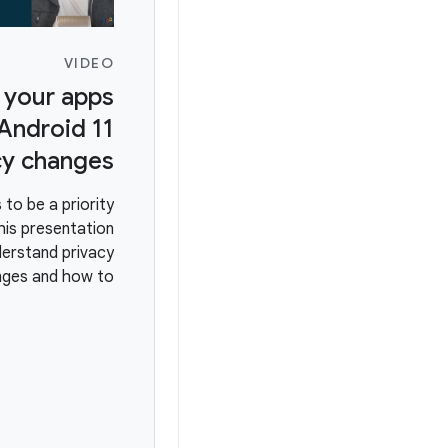
VIDEO
 your apps
 Android 11
cy changes
 to be a priority
This presentation
nderstand privacy
nges and how to
ompatible. This
s to permissions
time permission,
ackage visibility,