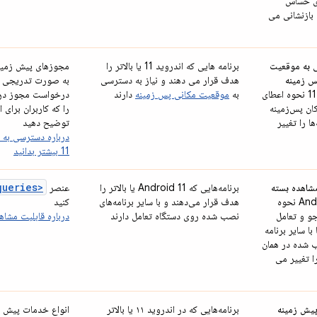
ی حساس
ا بازنشانی می
به موقعیت
برنامه هایی که اندروید 11 یا بالاتر را
مجوزهای پیش زمینه
س زمینه
هدف قرار می دهند و نیاز به دسترسی
به صورت تدریجی در
اندروید 11 نحوه اعطای
به
موقعیت مکانی پس زمینه
دارند
درخواست مجوز درخ
ان پس‌زمینه
را که کاربران برای
‌ها را تغییر
توضیح دهید
11 بیشتر بدانید
<queries>
شاهده بسته
برنامه‌هایی که Android 11 یا بالاتر را
عنصر
Android 11 نحوه
هدف قرار می‌دهند و با سایر برنامه‌های
کنید
و و تعامل
نصب شده روی دستگاه تعامل دارند
درباره قابلیت مشاه
 با سایر برنامه
 شده در همان
ا تغییر می
یش زمینه
برنامه‌هایی که در اندروید ۱۱ یا بالاتر
انواع خدمات پیش 