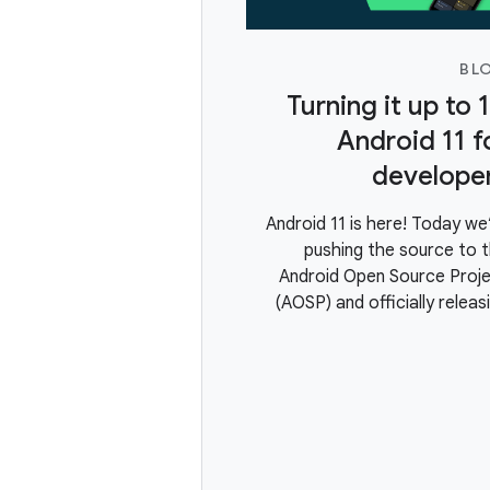
BL
Turning it up to 1
Android 11 f
develope
Android 11 is here! Today we
pushing the source to 
Android Open Source Proj
(AOSP) and officially releas
the newest version of Andro
We built Android 11 with a fo
on three themes: a Peopl
centric approach
communicati