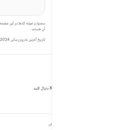
محتوا و نمونه کدها در این صفحه
آن هستند.
تاریخ آخرین به‌روزرسانی 2024-12-21 به‌وقت ساعت هماهنگ جهانی.
X
AndroidDev@ را در X دنبال کنید
مطالب بیشتر درباره
کاوش
ANDROID