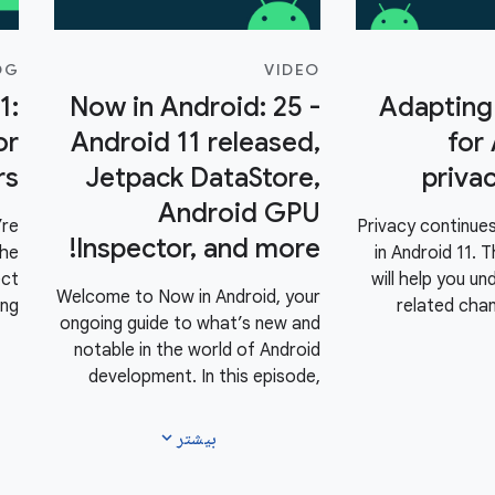
OG
VIDEO
1:
Now in Android: 25 -
Adapting
or
Android 11 released,
for
rs
Jetpack DataStore,
priva
Android GPU
’re
Privacy continues
Inspector, and more!
the
in Android 11. 
ect
will help you u
Welcome to Now in Android, your
ing
related cha
ongoing guide to what’s new and
id.
make your app c
notable in the world of Android
cus
includes change
development. In this episode,
e -
including one-
Chet Haase covers an update on
 to
storage, p
the release of Android 11,
expand_more
بیشتر
on,
Jetpack DataStore, privacy
changes, Android GPU Inspector,