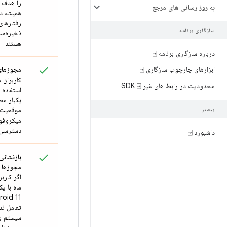
را هدف ق
به روز رسانی های مرجع
همیشه د
رفتارها
سازگاری برنامه
ذخیره‌س
هستند
درباره سازگاری برنامه ⍈
ابزارهای چارچوب سازگاری ⍈
مجوزهای
کاربران م
محدودیت در رابط های غیر SDK ⍈
استفاده 
یکبار مص
موقعیت 
بیشتر
میکروفو
دسترسی 
داشبورد ⍈
بازنشانی
مجوزها
اگر کارب
ماه با یک
تعامل ند
سیستم ب