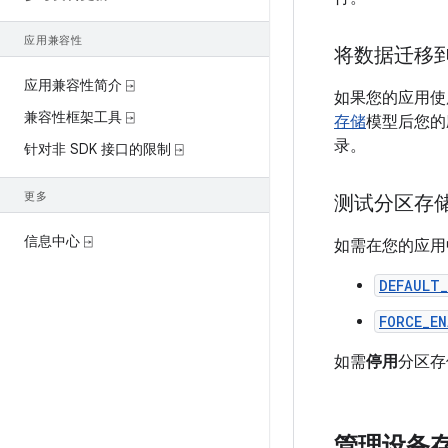
应用兼容性
将数据迁移
应用兼容性简介 ⍈
如果您的应用使用
兼容性框架工具 ⍈
存储
模型后您的应
录。
针对非 SDK 接口的限制 ⍈
更多
测试分区存
信息中心 ⍈
如需在您的应用
DEFAULT
FORCE_E
如需
停用
分区存
管理设备