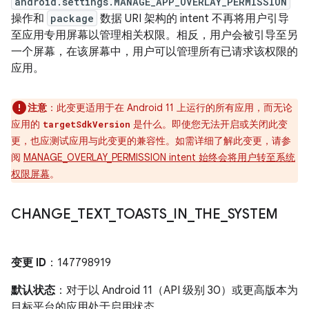
android.settings.MANAGE_APP_OVERLAY_PERMISSION
操作和
package
数据 URI 架构的 intent 不再将用户引导
至应用专用屏幕以管理相关权限。相反，用户会被引导至另
一个屏幕，在该屏幕中，用户可以管理所有已请求该权限的
应用。
注意
：此变更适用于在 Android 11 上运行的所有应用，而无论
应用的
是什么。即使您无法开启或关闭此变
targetSdkVersion
更，也应测试应用与此变更的兼容性。如需详细了解此变更，请参
阅
MANAGE_OVERLAY_PERMISSION intent 始终会将用户转至系统
权限屏幕
。
CHANGE
_
TEXT
_
TOASTS
_
IN
_
THE
_
SYSTEM
变更 ID
：147798919
默认状态
：对于以 Android 11（API 级别 30）或更高版本为
目标平台的应用处于启用状态。