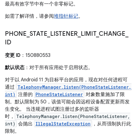
最高有效字节中有一个非零标记。
如需了解详情，请参阅
堆指针标记
。
PHONE
_
STATE
_
LISTENER
_
LIMIT
_
CHANGE
_
ID
变更 ID
：150880553
默认状态
：对于所有应用处于启用状态。
对于以 Android 11 为目标平台的应用，现在对任何进程可
通过
TelephonyManager.listen(PhoneStateListener,
int)
注册的
PhoneStateListener
对象数量施加了限
制。默认限制为 50，该值可能会因远程设备配置更新而发
生变化。 当违规进程试图注册过多的监听器
时，
TelephonyManager.listen(PhoneStateListener,
int)
会抛出
IllegalStateException
，从而强制执行此
限制。