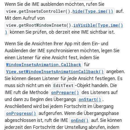
Wenn Sie die IME ausblenden möchten, rufen Sie
view.getInsetsController().
hide(Type.ime())
auf.
Mit dem Aufruf von
view.getRootWindowInsets().
isVisible(Type.ime()
)
können Sie prüfen, ob derzeit eine IME sichtbar ist.
Wenn Sie die Ansichten Ihrer App mit dem Ein- und
Ausblenden der IME synchronisieren möchten, legen Sie
einen Listener für eine Ansicht fest, indem Sie
WindowInsetsAnimation.Callback
für
View.setWindowInsetsAnimationCallback()
angeben.
Sie können diesen Listener für
jede
Ansicht festlegen. Es
muss sich nicht um ein
EditText
-Objekt handeln. Die
IME ruft die Methode
onPrepare()
des Listeners auf
und dann zu Beginn des Übergangs
onStart()
.
Anschließend wird bei jedem Fortschritt im Übergang
onProgress()
aufgerufen. Wenn die Übergangsphase
abgeschlossen ist, ruft die IME
onEnd()
auf. Sie können
jederzeit den Fortschritt der Umstellung abrufen, indem