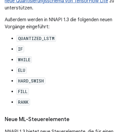
neue Quantisierungsschema von TensorFlow Lite
zu
unterstützen.
Außerdem werden in NNAPI 1.3 die folgenden neuen
Vorgänge eingeführt:
QUANTIZED_LSTM
IF
WHILE
ELU
HARD_SWISH
FILL
RANK
Neue ML-Steuerelemente
NNAPI 1.3 bietet neue Steuerelemente, die für einen