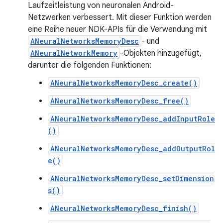
Laufzeitleistung von neuronalen Android-
Netzwerken verbessert. Mit dieser Funktion werden
eine Reihe neuer NDK-APIs für die Verwendung mit
ANeuralNetworksMemoryDesc
- und
ANeuralNetworkMemory
-Objekten hinzugefügt,
darunter die folgenden Funktionen:
ANeuralNetworksMemoryDesc_create()
ANeuralNetworksMemoryDesc_free()
ANeuralNetworksMemoryDesc_addInputRole
()
ANeuralNetworksMemoryDesc_addOutputRol
e()
ANeuralNetworksMemoryDesc_setDimension
s()
ANeuralNetworksMemoryDesc_finish()