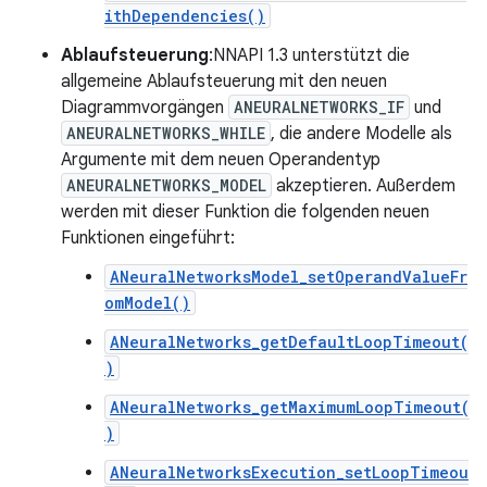
ithDependencies()
Ablaufsteuerung
:NNAPI 1.3 unterstützt die
allgemeine Ablaufsteuerung mit den neuen
Diagrammvorgängen
ANEURALNETWORKS_IF
und
ANEURALNETWORKS_WHILE
, die andere Modelle als
Argumente mit dem neuen Operandentyp
ANEURALNETWORKS_MODEL
akzeptieren. Außerdem
werden mit dieser Funktion die folgenden neuen
Funktionen eingeführt:
ANeuralNetworksModel_setOperandValueFr
omModel()
ANeuralNetworks_getDefaultLoopTimeout(
)
ANeuralNetworks_getMaximumLoopTimeout(
)
ANeuralNetworksExecution_setLoopTimeou