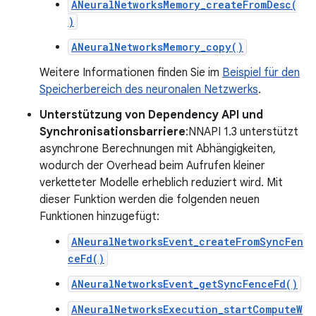
ANeuralNetworksMemory_createFromDesc(
)
ANeuralNetworksMemory_copy()
Weitere Informationen finden Sie im
Beispiel für den
Speicherbereich des neuronalen Netzwerks
.
Unterstützung von Dependency API und
Synchronisationsbarriere
:NNAPI 1.3 unterstützt
asynchrone Berechnungen mit Abhängigkeiten,
wodurch der Overhead beim Aufrufen kleiner
verketteter Modelle erheblich reduziert wird. Mit
dieser Funktion werden die folgenden neuen
Funktionen hinzugefügt:
ANeuralNetworksEvent_createFromSyncFen
ceFd()
ANeuralNetworksEvent_getSyncFenceFd()
ANeuralNetworksExecution_startComputeW