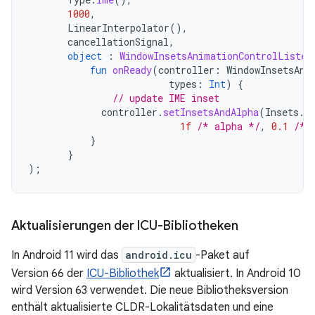
1000
,
LinearInterpolator
(),
cancellationSignal
,
object
:
WindowInsetsAnimationControlListen
fun
onReady
(
controller
:
WindowInsetsAni
types
:
Int
)
{
// update IME inset
controller
.
setInsetsAndAlpha
(
Insets
.
o
1f
/* alpha */
,
0.1
/* 
}
}
);
Aktualisierungen der ICU-Bibliotheken
In Android 11 wird das
android.icu
-Paket auf
Version 66 der
ICU-Bibliothek
aktualisiert. In Android 10
wird Version 63 verwendet. Die neue Bibliotheksversion
enthält aktualisierte CLDR-Lokalitätsdaten und eine