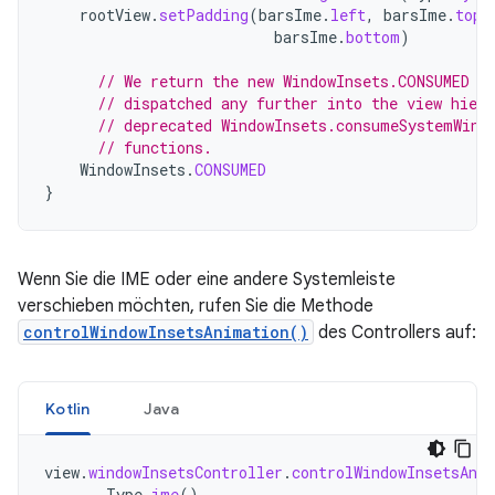
rootView
.
setPadding
(
barsIme
.
left
,
barsIme
.
top
,
barsIme
.
bottom
)
// We return the new WindowInsets.CONSUMED t
// dispatched any further into the view hier
// deprecated WindowInsets.consumeSystemWind
// functions.
WindowInsets
.
CONSUMED
}
Wenn Sie die IME oder eine andere Systemleiste
verschieben möchten, rufen Sie die Methode
controlWindowInsetsAnimation()
des Controllers auf:
Kotlin
Java
view
.
windowInsetsController
.
controlWindowInsetsAni
Type
.
ime
(),