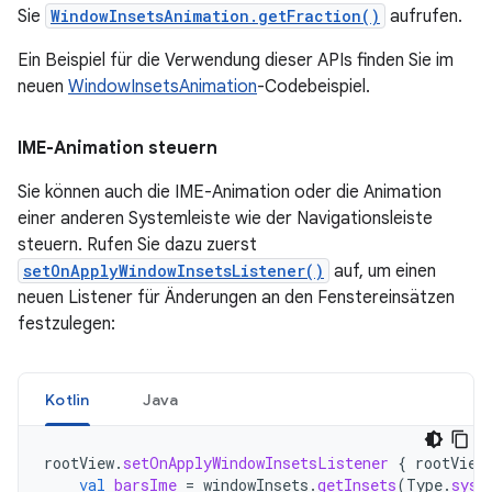
Sie
WindowInsetsAnimation.getFraction()
aufrufen.
Ein Beispiel für die Verwendung dieser APIs finden Sie im
neuen
WindowInsetsAnimation
-Codebeispiel.
IME-Animation steuern
Sie können auch die IME-Animation oder die Animation
einer anderen Systemleiste wie der Navigationsleiste
steuern. Rufen Sie dazu zuerst
setOnApplyWindowInsetsListener()
auf, um einen
neuen Listener für Änderungen an den Fenstereinsätzen
festzulegen:
Kotlin
Java
rootView
.
setOnApplyWindowInsetsListener
{
rootView
val
barsIme
=
windowInsets
.
getInsets
(
Type
.
syst