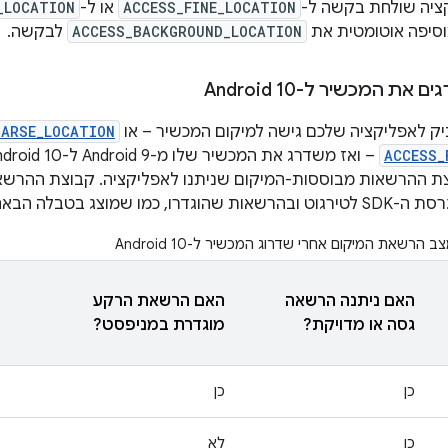
ציה שולחת בקשה ל-
ACCESS_FINE_LOCATION
או ל-
_LOCATION
סיפה אוטומטית את
ACCESS_BACKGROUND_LOCATION
לבקשה.
ת המכשיר ל-Android 10
 לאפליקציה שלכם גישה למיקום המכשיר – או
OARSE_LOCATION
ACCESS_
צת ההרשאות מבוססות-המיקום שניתנו לאפליקציה. קבוצת ההרש
, כמו שמוצג בטבלה הבאה:
ב הרשאת המיקום אחרי שדרוג המכשיר ל-Android 10
האם ניתנה הרשאה
האם הרשאת הרקע
גסה או מדויקת?
מוגדרת במניפסט?
כן
כן
כן
לא