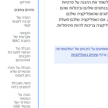
מערכת כדי לשפר את ההגנה על פרטיות
מהרקע
נתונים שלהם וביכולות שהם
מזהים ונתונים
נתונים שהאפליקציה שלכם
הסרה של
. אם האפליקציה שלכם פועלת
קרבה לאנשי
ציה צריכות להיות מינימליות.
קשר
הקצאה
אקראית של
כתובת MAC
הגבלה על
פו תכונות ושינויים אחרים שמשפיעים על היבטים של הפלטפורמה
הגישה למערכת
ובדף
שינויים באפליקציות
/proc/net
הגבלה על מזהי
מכשירים שלא
ניתן לאפס
גישה מוגבלת
לנתונים בלוח
הגנה על
המספר
הסידורי של
מכשיר USB