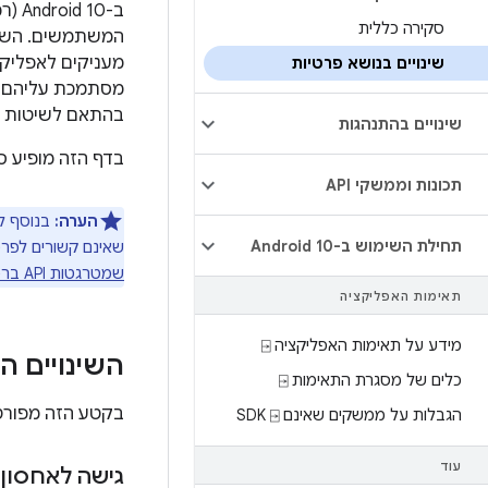
סקירה כללית
המשתמשים. השינ
מעניקים לאפליקצ
שינויים בנושא פרטיות
מסתמכת עליהם ית
בהתאם לשיטות המ
שינויים בהתנהגות
בדף הזה מופיע סי
תכונות וממשקי API
הערה:
תחילת השימוש ב-Android 10
שאינם קשורים לפרט
שמטרגטות API ברמה 29
תאימות האפליקציה
מידע על תאימות האפליקציה ⍈
השינויים ה
כלים של מסגרת התאימות ⍈
בקטע הזה מפורטים השינויים 
הגבלות על ממשקים שאינם SDK ⍈
עוד
גישה לאחסון 