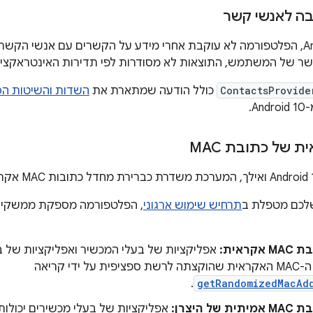
ה לאנשי קשר
החל מ-Android 10, הפלטפורמה לא עוקבת אחרי מידע על הקשרים עם אנשי 
שר של המשתמש, התוצאות לא מסודרות לפי תדירות האינטראקציה
ContactsProvide
כולל הודעה שמתארת את
השדות והשיטות הס
A.
 של כתובת MAC
לכם מטפלת ב
תרחיש שימוש ארגוני
קראית:
אפליקציות של בעלי המכשיר ואפליקציות של בע
את כתובת ה-MAC האקראית שהוקצתה לרשת ספציפית על ידי קריאה
.
getRandomizedMacAd
ל היצרן: