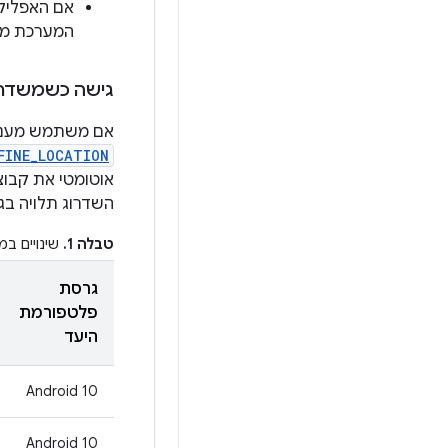
אם האפליק
המערכת מו
גישה כשמשדרגים א
אם משתמש מעניק
FINE_LOCATION
אוטומטי את קבו
השדרוג תלויה בגרסת ה-SDK לטירגוט ובהרשאות שהוגדרו
טבלה 1.
שינויים במצ
גרסת
פלטפורמת
היעד
‫Android 10
‫Android 10