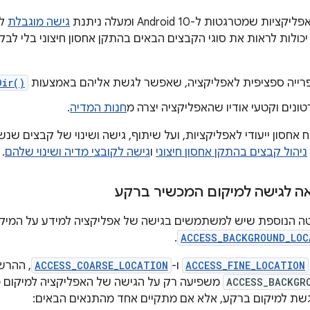
 שמטרגטות ל-Android 10 ומעלה ניתנת
גישה מוגבלת
לא
יכולות לראות את סוגי הקבצים הבאים בהתקן אחסון חיצוני בלי
רייה ספציפית לאפליקציה, שאפשר לגשת אליהם באמצעות
Dir()
טונים וקטעי אודיו שהאפליקציה יצרה מ
חנות המדיה
.
 אחסון ייעודי לאפליקציות, ועל שיתוף, גישה ושינוי של קבצים שנשמ
ניהול קבצים בהתקן אחסון חיצוני
ו
גישה לקובצי מדיה ושינוי שלהם
.
 לגישה למיקום המכשיר ברקע
.
ACCESS_BACKGROUND_LOC
ACCESS_FINE_LOCATION
ו-
ACCESS_COARSE_LOCATION
, ההרש
ACCESS_BACKGR
משפיעה רק על הגישה של האפליקציה למיקום כ
גשת למיקום ברקע, אלא אם מתקיים אחד מהתנאים הבאים: