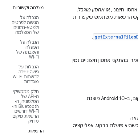
מצלמה וקישוריות
חסון חיצוני, או
אחסון מוגבל
.
 לבקש הרשאות משתמש שקשורות
הגבלה על
הגישה לפרטים
ולמטא-נתונים
של המצלמה
.
getExternalFiles
הגבלה על
הפעלה
והשבתה של
Wi-Fi
רו בהתקני אחסון חיצוניים זמין
הגבלות על
גישה ישירה
לרשתות Wi-Fi
מוגדרות
חלק מממשקי
ה-API של
כדי לתמוך בשליטה הנוספת שיש למשתמשים בגישה של אפליקציה למידע על המיקום, ב-Android 10 מוצגת
הטלפוניה, ה-
Bluetooth וה-
Wi-Fi דורשים
הרשאת מיקום
אה
מדויק
שהיא פועלת ברקע. אפליקציה
הרשאות