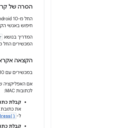
הסרה של קרב
חיפוש באנשי הק
המדריך בנושא
r
המכשירים החל מ-ndroid 10
הקצאה אקראית
במכשירים עם Android 10 ואילך, המערכת משדרת כברירת מחדל כתובות MAC אקראיות.
אם האפליקציה ש
לכתובות MAC:
קבלת כתובת MAC א
ל-
dress()
קבלת כתובת MAC אמיתית ש