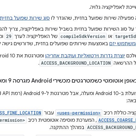
יכת לאפליקציה גלויה.
מפעילה שירות שפועל בחזית, שהוגדר לו
סוג שירות שפועל בחזית
 על סוג השירות שפועל בחזית בשביל שירות באפליקציה, צריך להג
targetSd
או
compileSdkVersion
של האפליקציה לערך
29
ומ
משתמש יזם
באמצעות שירותים שפועלים בחזית, שדורשים גישה ל
שלכם
יוצרת גדרות וירטואליות ועוקבת אחריהן
על ההרשאה
ACCESS_BACKGROUND_LOCATION
.
וטומטי כשמטרגטים מכשירי Android מגרסה 9 ומטה
אה:
יה כוללת רכיב
<uses-permission>
עבור
SS_FINE_LOCATION
ACCESS_COARSE_
, המערכת מוסיפה אוטומטית רכיב
ermission>
ACCESS_BACKGROUND_
במהלך ההתקנה.