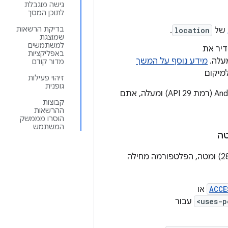
גישה מוגבלת
לתוכן המסך
בדיקת הרשאות
של
location
.
שמוצגת
למשתמשים
דיר את
באפליקציות
עלה.
מידע נוסף על המשך
מדור קודם
מיקום
זיהוי פעילות
גופנית
ומטרגטת את Android 10 (רמת API 29) ומעלה, אתם
קבוצות
ההרשאות
הוסרו מממשק
המשתמש
אם האפליקציה פועלת ב-Android 10 ומעלה, אבל מטרגטת ל-Android 9 (רמת API‏ 28) ומטה, הפלטפורמה מחילה
ACCE
או
<uses-p
עבור