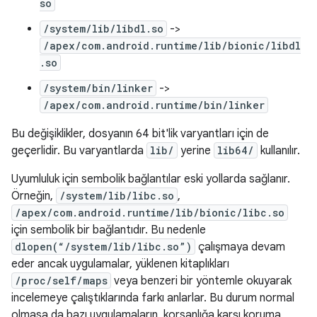
so
/system/lib/libdl.so
->
/apex/com.android.runtime/lib/bionic/libdl
.so
/system/bin/linker
->
/apex/com.android.runtime/bin/linker
Bu değişiklikler, dosyanın 64 bit'lik varyantları için de
geçerlidir. Bu varyantlarda
lib/
yerine
lib64/
kullanılır.
Uyumluluk için sembolik bağlantılar eski yollarda sağlanır.
Örneğin,
/system/lib/libc.so
,
/apex/com.android.runtime/lib/bionic/libc.so
için sembolik bir bağlantıdır. Bu nedenle
dlopen(“/system/lib/libc.so”)
çalışmaya devam
eder ancak uygulamalar, yüklenen kitaplıkları
/proc/self/maps
veya benzeri bir yöntemle okuyarak
incelemeye çalıştıklarında farkı anlarlar. Bu durum normal
olmasa da bazı uygulamaların, korsanlığa karşı koruma