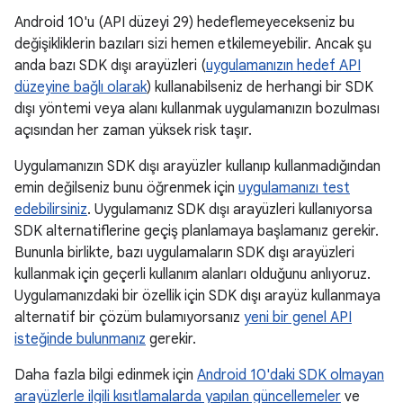
Android 10'u (API düzeyi 29) hedeflemeyecekseniz bu
değişikliklerin bazıları sizi hemen etkilemeyebilir. Ancak şu
anda bazı SDK dışı arayüzleri (
uygulamanızın hedef API
düzeyine bağlı olarak
) kullanabilseniz de herhangi bir SDK
dışı yöntemi veya alanı kullanmak uygulamanızın bozulması
açısından her zaman yüksek risk taşır.
Uygulamanızın SDK dışı arayüzler kullanıp kullanmadığından
emin değilseniz bunu öğrenmek için
uygulamanızı test
edebilirsiniz
. Uygulamanız SDK dışı arayüzleri kullanıyorsa
SDK alternatiflerine geçiş planlamaya başlamanız gerekir.
Bununla birlikte, bazı uygulamaların SDK dışı arayüzleri
kullanmak için geçerli kullanım alanları olduğunu anlıyoruz.
Uygulamanızdaki bir özellik için SDK dışı arayüz kullanmaya
alternatif bir çözüm bulamıyorsanız
yeni bir genel API
isteğinde bulunmanız
gerekir.
Daha fazla bilgi edinmek için
Android 10'daki SDK olmayan
arayüzlerle ilgili kısıtlamalarda yapılan güncellemeler
ve