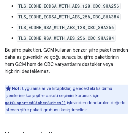
TLS_ECDHE_ECDSA_WITH_AES_128_CBC_SHA256
TLS_ECDHE_ECDSA_WITH_AES_256_CBC_SHA384
TLS_ECDHE_RSA_WITH_AES_128_CBC_SHA256
TLS_ECDHE_RSA_WITH_AES_256_CBC_SHA384
Bu şifre paketleri, GCM kullanan benzer şifre paketlerinden
daha az güvenlidir ve çoğu sunucu bu şifre paketlerinin
hem GCM hem de CBC varyantlarını destekler veya
hiçbirini desteklemez.
Not:
Uygulamalar ve kitaplıklar, gelecekteki kaldırma
işlemlerine karşı şifre paketi seçimini korumak için
işlevinden döndürülen değerle
getSupportedCipherSuites()
istenen şifre paketi grubunu kesiştirmelidir.