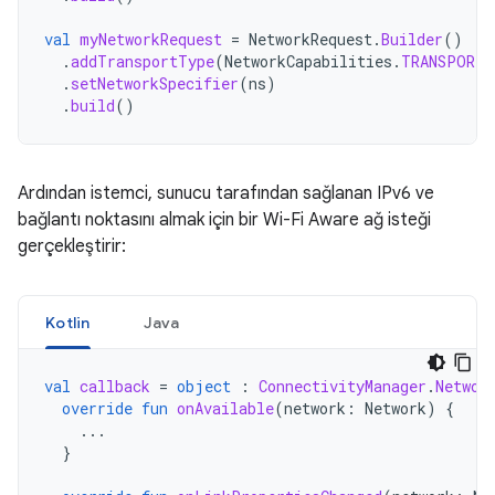
val
myNetworkRequest
=
NetworkRequest
.
Builder
()
.
addTransportType
(
NetworkCapabilities
.
TRANSPORT_
.
setNetworkSpecifier
(
ns
)
.
build
()
Ardından istemci, sunucu tarafından sağlanan IPv6 ve
bağlantı noktasını almak için bir Wi-Fi Aware ağ isteği
gerçekleştirir:
Kotlin
Java
val
callback
=
object
:
ConnectivityManager
.
Networ
override
fun
onAvailable
(
network
:
Network
)
{
...
}