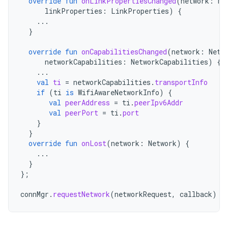
override
fun
onLinkPropertiesChanged
(
network
:
Ne
linkProperties
:
LinkProperties
)
{
...
}
override
fun
onCapabilitiesChanged
(
network
:
Netw
networkCapabilities
:
NetworkCapabilities
)
{
...
val
ti
=
networkCapabilities
.
transportInfo
if
(
ti
is
WifiAwareNetworkInfo
)
{
val
peerAddress
=
ti
.
peerIpv6Addr
val
peerPort
=
ti
.
port
}
}
override
fun
onLost
(
network
:
Network
)
{
...
}
};
connMgr
.
requestNetwork
(
networkRequest
,
callback
)