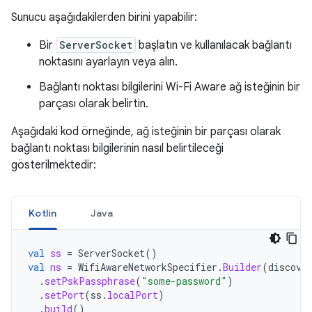
Sunucu aşağıdakilerden birini yapabilir:
Bir
ServerSocket
başlatın ve kullanılacak bağlantı
noktasını ayarlayın veya alın.
Bağlantı noktası bilgilerini Wi-Fi Aware ağ isteğinin bir
parçası olarak belirtin.
Aşağıdaki kod örneğinde, ağ isteğinin bir parçası olarak
bağlantı noktası bilgilerinin nasıl belirtileceği
gösterilmektedir:
Kotlin
Java
val
ss
=
ServerSocket
()
val
ns
=
WifiAwareNetworkSpecifier
.
Builder
(
discove
.
setPskPassphrase
(
"some-password"
)
.
setPort
(
ss
.
localPort
)
.
build
()