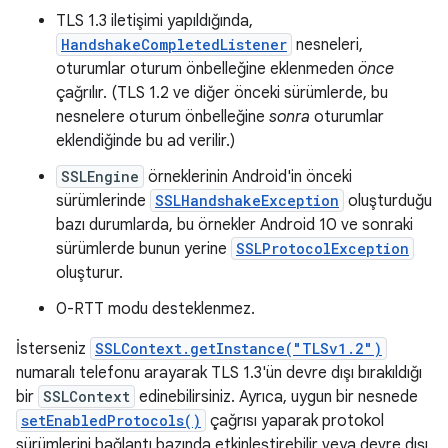
TLS 1.3 iletişimi yapıldığında,
HandshakeCompletedListener
nesneleri,
oturumlar oturum önbelleğine eklenmeden
önce
çağrılır. (TLS 1.2 ve diğer önceki sürümlerde, bu
nesnelere oturum önbelleğine
sonra
oturumlar
eklendiğinde bu ad verilir.)
SSLEngine
örneklerinin Android'in önceki
sürümlerinde
SSLHandshakeException
oluşturduğu
bazı durumlarda, bu örnekler Android 10 ve sonraki
sürümlerde bunun yerine
SSLProtocolException
oluşturur.
0-RTT modu desteklenmez.
İsterseniz
SSLContext.getInstance("TLSv1.2")
numaralı telefonu arayarak TLS 1.3'ün devre dışı bırakıldığı
bir
SSLContext
edinebilirsiniz. Ayrıca, uygun bir nesnede
setEnabledProtocols()
çağrısı yaparak protokol
sürümlerini bağlantı bazında etkinleştirebilir veya devre dışı