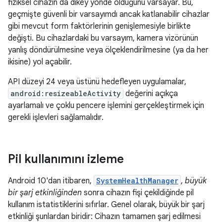
fiziksel cihazın da dikey yönde olduğunu varsayar. Bu,
geçmişte güvenli bir varsayımdı ancak katlanabilir cihazlar
gibi mevcut form faktörlerinin genişlemesiyle birlikte
değişti. Bu cihazlardaki bu varsayım, kamera vizörünün
yanlış döndürülmesine veya ölçeklendirilmesine (ya da her
ikisine) yol açabilir.
API düzeyi 24 veya üstünü hedefleyen uygulamalar,
android:resizeableActivity
değerini açıkça
ayarlamalı ve çoklu pencere işlemini gerçekleştirmek için
gerekli işlevleri sağlamalıdır.
Pil kullanımını izleme
Android 10'dan itibaren,
SystemHealthManager
,
büyük
bir şarj etkinliğinden
sonra cihazın fişi çekildiğinde pil
kullanım istatistiklerini sıfırlar. Genel olarak, büyük bir şarj
etkinliği şunlardan biridir: Cihazın tamamen şarj edilmesi