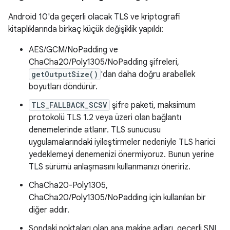
Android 10'da geçerli olacak TLS ve kriptografi
kitaplıklarında birkaç küçük değişiklik yapıldı:
AES/GCM/NoPadding ve
ChaCha20/Poly1305/NoPadding şifreleri,
getOutputSize()
'dan daha doğru arabellek
boyutları döndürür.
TLS_FALLBACK_SCSV
şifre paketi, maksimum
protokolü TLS 1.2 veya üzeri olan bağlantı
denemelerinde atlanır. TLS sunucusu
uygulamalarındaki iyileştirmeler nedeniyle TLS harici
yedeklemeyi denemenizi önermiyoruz. Bunun yerine
TLS sürümü anlaşmasını kullanmanızı öneririz.
ChaCha20-Poly1305,
ChaCha20/Poly1305/NoPadding için kullanılan bir
diğer addır.
Sondaki noktaları olan ana makine adları, geçerli SNI