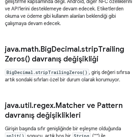
geliştirme kapsamında değil. Android, diğer NFC özelliklerini
ve API'lerini desteklemeye devam edecek. Etiketlerden
okuma ve ödeme gibi kullanım alanları beklendiği gibi
çalışmaya devam edecek.
java
.
math
.
Big
Decimal
.
strip
Trailing
Zeros(
) davranış değişikliği
BigDecimal.stripTrailingZeros()
, giriş değeri sıfırsa
artık sondaki sıfırları özel bir durum olarak korumuyor.
java
.
util
.
regex
.
Matcher ve Pattern
davranış değişiklikleri
Girişin başında sıfır genişliğinde bir eşleşme olduğunda
split()
sonucu, artık boş bir
String
("") ile