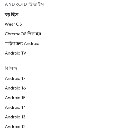
ANDROID ডিভাইস
বড় স্ক্রিন
Wear OS
ChromeOS ডিভাইস
গাড়ির জন্য Android
Android TV
রিলিজ
Android 17
Android 16
Android 15
Android 14
Android 13
Android 12