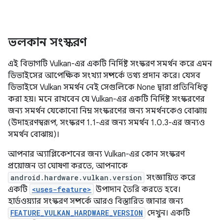
ভলকান সংস্করণ
এই বিভাগটি Vulkan-এর একটি নির্দিষ্ট সংস্করণ সমর্থন করে এমন
ডিভাইসের আপেক্ষিক সংখ্যা সম্পর্কে তথ্য প্রদান করে। যেসব
ডিভাইসে Vulkan সমর্থন নেই সেগুলিকে None দ্বারা প্রতিনিধিত্ব
করা হয়। মনে রাখবেন যে Vulkan-এর একটি নির্দিষ্ট সংস্করণের
জন্য সমর্থন যেকোনো নিম্ন সংস্করণের জন্য সমর্থনকেও বোঝায়
(উদাহরণস্বরূপ, সংস্করণ 1.1-এর জন্য সমর্থন 1.0.3-এর জন্যও
সমর্থন বোঝায়)।
আপনার অ্যাপ্লিকেশনের জন্য Vulkan-এর কোন সংস্করণ
প্রয়োজন তা ঘোষণা করতে, আপনাকে
android.hardware.vulkan.version
সংজ্ঞায়িত করে
একটি
<uses-feature>
উপাদান তৈরি করতে হবে।
হার্ডওয়্যার সংস্করণ সম্পর্কে আরও বিস্তারিত জানার জন্য
FEATURE_VULKAN_HARDWARE_VERSION
দেখুন। একটি