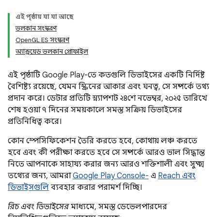
এই পৃষ্ঠায় যা যা আছে
ভলকান সংস্করণ
OpenGL ES সংস্করণ
অ্যান্ড্রয়েড ভলকান প্রোফাইল
এই পৃষ্ঠাটি Google Play-তে কতগুলি ডিভাইসের একটি নির্দিষ্ট
বৈশিষ্ট্য রয়েছে, যেমন স্ক্রিনের আকার এবং ঘনত্ব, সে সম্পর্কে তথ্য
প্রদান করে। ডেটার প্রতিটি স্ন্যাপশট ২৪শে নভেম্বর, ২০২৫ তারিখে
শেষ হওয়া ৭ দিনের সময়কালে সমস্ত সক্রিয় ডিভাইসের
প্রতিনিধিত্ব করে।
কোন স্পেসিফিকেশন তৈরি করতে হবে, কোথায় লঞ্চ করতে
হবে এবং কী পরীক্ষা করতে হবে সে সম্পর্কে আরও ভাল সিদ্ধান্ত
নিতে আপনাকে সাহায্য করার জন্য আরও শক্তিশালী এবং সুক্ষ্ম
তথ্যের জন্য, আমরা
Google Play Console-
এ
Reach এবং
ডিভাইসগুলি
ব্যবহার করার পরামর্শ দিচ্ছি।
রিচ এবং ডিভাইসের
মাধ্যমে, সমস্ত ডেভেলপারদের