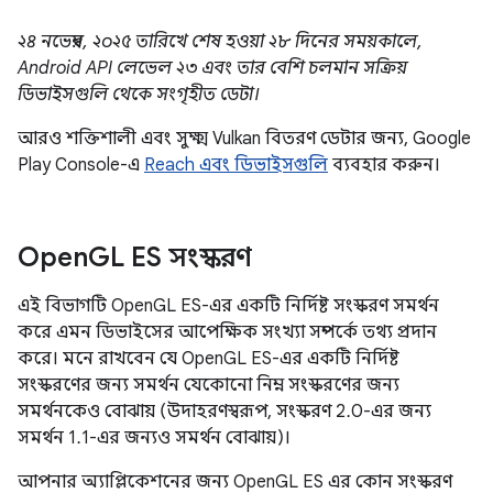
২৪ নভেম্বর, ২০২৫ তারিখে শেষ হওয়া ২৮ দিনের সময়কালে,
Android API লেভেল ২৩ এবং তার বেশি চলমান সক্রিয়
ডিভাইসগুলি থেকে সংগৃহীত ডেটা।
আরও শক্তিশালী এবং সুক্ষ্ম Vulkan বিতরণ ডেটার জন্য, Google
Play Console-এ
Reach এবং ডিভাইসগুলি
ব্যবহার করুন।
Open
GL ES সংস্করণ
এই বিভাগটি OpenGL ES-এর একটি নির্দিষ্ট সংস্করণ সমর্থন
করে এমন ডিভাইসের আপেক্ষিক সংখ্যা সম্পর্কে তথ্য প্রদান
করে। মনে রাখবেন যে OpenGL ES-এর একটি নির্দিষ্ট
সংস্করণের জন্য সমর্থন যেকোনো নিম্ন সংস্করণের জন্য
সমর্থনকেও বোঝায় (উদাহরণস্বরূপ, সংস্করণ 2.0-এর জন্য
সমর্থন 1.1-এর জন্যও সমর্থন বোঝায়)।
আপনার অ্যাপ্লিকেশনের জন্য OpenGL ES এর কোন সংস্করণ