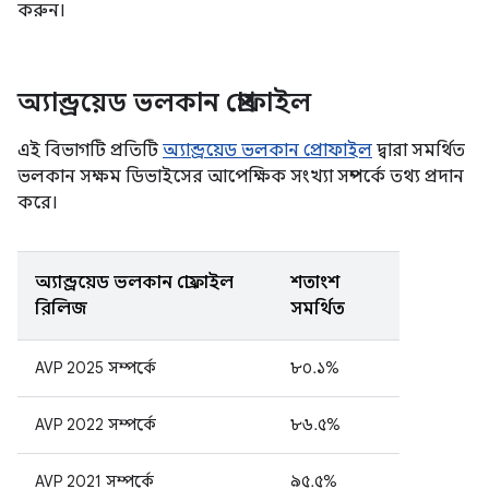
করুন।
অ্যান্ড্রয়েড ভলকান প্রোফাইল
এই বিভাগটি প্রতিটি
অ্যান্ড্রয়েড ভলকান প্রোফাইল
দ্বারা সমর্থিত
ভলকান সক্ষম ডিভাইসের আপেক্ষিক সংখ্যা সম্পর্কে তথ্য প্রদান
করে।
অ্যান্ড্রয়েড ভলকান প্রোফাইল
শতাংশ
রিলিজ
সমর্থিত
AVP 2025 সম্পর্কে
৮০.১%
AVP 2022 সম্পর্কে
৮৬.৫%
AVP 2021 সম্পর্কে
৯৫.৫%