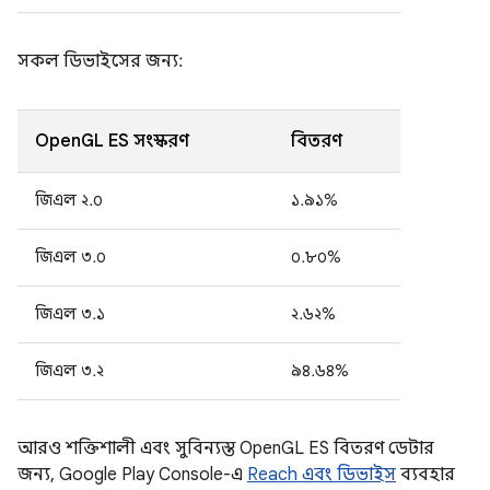
সকল ডিভাইসের জন্য:
OpenGL ES সংস্করণ
বিতরণ
জিএল ২.০
১.৯১%
জিএল ৩.০
০.৮০%
জিএল ৩.১
২.৬২%
জিএল ৩.২
৯৪.৬৪%
আরও শক্তিশালী এবং সুবিন্যস্ত OpenGL ES বিতরণ ডেটার
জন্য, Google Play Console-এ
Reach এবং ডিভাইস
ব্যবহার