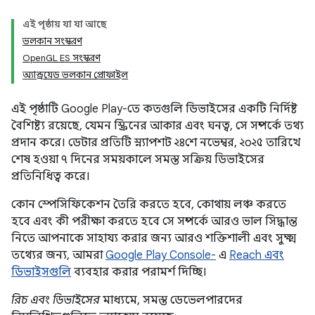
এই পৃষ্ঠায় যা যা আছে
ভলকান সংস্করণ
OpenGL ES সংস্করণ
অ্যান্ড্রয়েড ভলকান প্রোফাইল
এই পৃষ্ঠাটি Google Play-তে কতগুলি ডিভাইসের একটি নির্দিষ্ট
বৈশিষ্ট্য রয়েছে, যেমন স্ক্রিনের আকার এবং ঘনত্ব, সে সম্পর্কে তথ্য
প্রদান করে। ডেটার প্রতিটি স্ন্যাপশট ২৪শে নভেম্বর, ২০২৫ তারিখে
শেষ হওয়া ৭ দিনের সময়কালে সমস্ত সক্রিয় ডিভাইসের
প্রতিনিধিত্ব করে।
কোন স্পেসিফিকেশন তৈরি করতে হবে, কোথায় লঞ্চ করতে
হবে এবং কী পরীক্ষা করতে হবে সে সম্পর্কে আরও ভাল সিদ্ধান্ত
নিতে আপনাকে সাহায্য করার জন্য আরও শক্তিশালী এবং সুক্ষ্ম
তথ্যের জন্য, আমরা
Google Play Console-
এ
Reach এবং
ডিভাইসগুলি
ব্যবহার করার পরামর্শ দিচ্ছি।
রিচ এবং ডিভাইসের
মাধ্যমে, সমস্ত ডেভেলপারদের