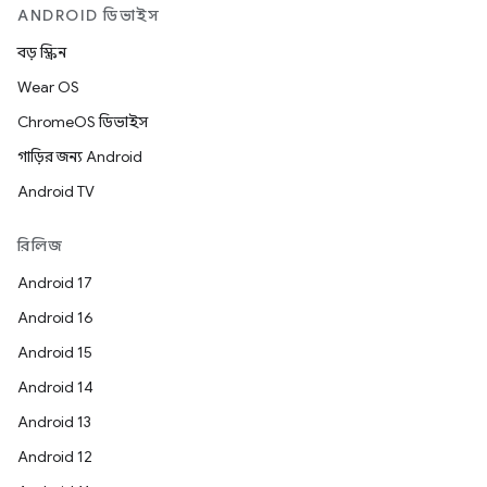
ANDROID ডিভাইস
বড় স্ক্রিন
Wear OS
ChromeOS ডিভাইস
গাড়ির জন্য Android
Android TV
রিলিজ
Android 17
Android 16
Android 15
Android 14
Android 13
Android 12