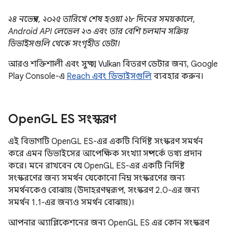
২৪ নভেম্বর, ২০২৫ তারিখে শেষ হওয়া ২৮ দিনের সময়কালে,
Android API লেভেল ২৩ এবং তার বেশি চলমান সক্রিয়
ডিভাইসগুলি থেকে সংগৃহীত ডেটা।
আরও শক্তিশালী এবং সুক্ষ্ম Vulkan বিতরণ ডেটার জন্য, Google
Play Console-এ
Reach এবং ডিভাইসগুলি
ব্যবহার করুন।
Open
GL ES সংস্করণ
এই বিভাগটি OpenGL ES-এর একটি নির্দিষ্ট সংস্করণ সমর্থন
করে এমন ডিভাইসের আপেক্ষিক সংখ্যা সম্পর্কে তথ্য প্রদান
করে। মনে রাখবেন যে OpenGL ES-এর একটি নির্দিষ্ট
সংস্করণের জন্য সমর্থন যেকোনো নিম্ন সংস্করণের জন্য
সমর্থনকেও বোঝায় (উদাহরণস্বরূপ, সংস্করণ 2.0-এর জন্য
সমর্থন 1.1-এর জন্যও সমর্থন বোঝায়)।
আপনার অ্যাপ্লিকেশনের জন্য OpenGL ES এর কোন সংস্করণ