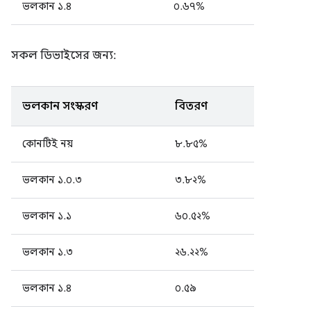
ভলকান ১.৪
০.৬৭%
সকল ডিভাইসের জন্য:
ভলকান সংস্করণ
বিতরণ
কোনটিই নয়
৮.৮৫%
ভলকান ১.০.৩
৩.৮২%
ভলকান ১.১
৬০.৫২%
ভলকান ১.৩
২৬.২২%
ভলকান ১.৪
০.৫৯