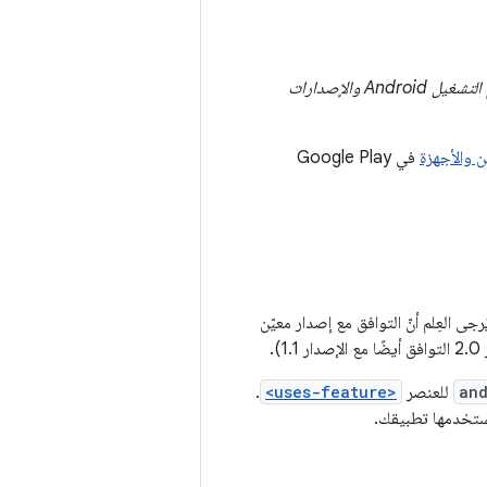
البيانات التي يتم جمعها من الأجهزة النشطة التي تعمل بالإصدار 23 من واجهة برمجة التطبيقات لنظام التشغيل Android والإصدارات
 والأجهزة
في Google Play
ذا القسم بيانات حول العدد النسبي للأجهزة التي تتوافق مع إصدار معيّن من OpenGL ES. يُرجى العِلم أنّ التوافق مع إصدار معيّن
and
للعنصر
<uses-feature>
.