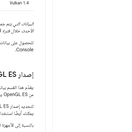
‫Vulkan 1.4
الأحدث خلال فترة 28 يومًا تنتهي في 24 نوفمبر 2025
للحصول على بيانات توزيع أك
Console.
إصدار Open
GL ES
من OpenGL ES يعني أيضًا التوافق مع أي إصدار أقدم (على سبيل المثال، يعني التوافق مع الإصدار 2.0 التوافق أيضًا مع الإصدار 1.1).
لتحديد إصدار OpenGL ES الذي يتطلبه تطبيقك، عليك استخدام السمة
يمكنك أيضًا استخدا
بالنسبة إلى الأجهزة 