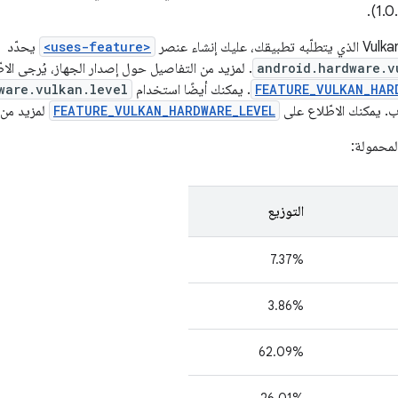
<uses-feature>
يحدّد
android.hardware.v
. لمزيد من التفاصيل حول إصدار الجهاز، يُرجى الاط
FEATURE_VULKAN_HAR
. يمكنك أيضًا استخدام
ware.vulkan.level
FEATURE_VULKAN_HARDWARE_LEVEL
لمزيد من 
المحمولة:
التوزيع
7.37%
‫3.86%
‫62.09%