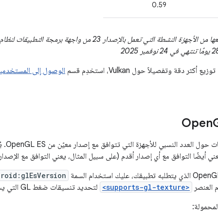
0.59
ثر دقة وتفصيلاً حول Vulkan، استخدِم قسم
الوصول إلى المستخدمين
يقدّم ه
roid:glEsVersion
م العنصر
<supports-gl-texture>
لتحديد تنسيقات ضغط GL التي يستخدمها تطبيقك.
المحمولة: