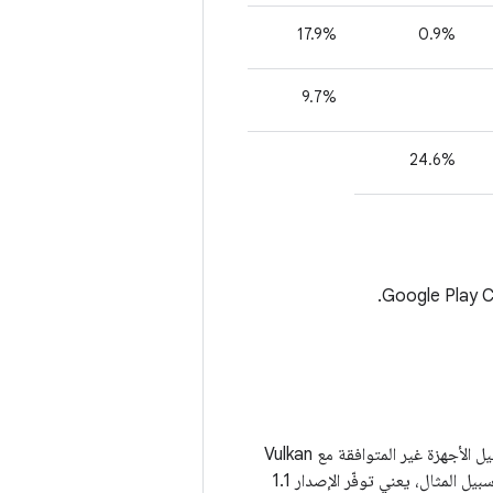
يقدّم هذا القسم بيانات حول العدد النسبي للأجهزة التي تتوافق مع إصدار معيّن من Vulkan. يتم تمثيل الأجهزة غير المتوافقة مع Vulkan
بالقيمة None. يُرجى العِلم أنّ توفّر الإصدار معيّن من Vulkan يعني أيضًا توفّر أي إصدار أقدم (على سبيل المثال، يعني توفّر الإصدار 1.1