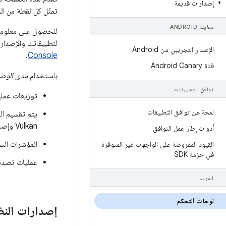
إصدارات قديمة
تمثّل كل لقطة من البيانات جميع الأج
معاينة ANDROID
للحصول على معلومات 
لتطبيقاتك والإصدارا
الإصدار التجريبي من Android
.
Console
قناة Android Canary
باستخدام
مدى الوصو
توافق التطبيقات
توزيعات عملي
لمحة عن توافق التطبيقات
Vulkan وإصدار OpenGL ES ومقاييس الشاشة وواجهة التطبيق الثنائية (ABI).
أدوات إطار عمل التوافق
المؤشرات الس
القيود المفروضة على الواجهات غير المتوفرة
في حزمة SDK
عمليات تصدير 
المزيد
لوحات التحكم