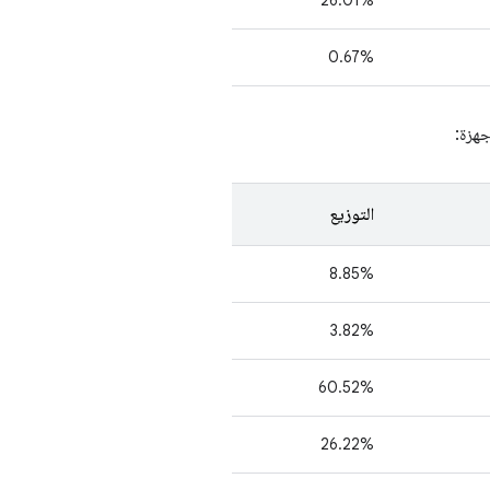
26.01%
‫0.67%
جهزة:
التوزيع
8.85%
3.82%
60.52%
26.22%