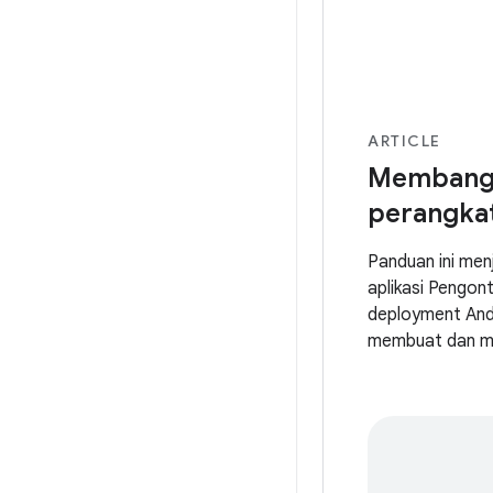
ARTICLE
Membangu
perangka
Panduan ini me
aplikasi Pengon
deployment And
membuat dan men
kebijakan peran
Support Library
konfigurasi terk