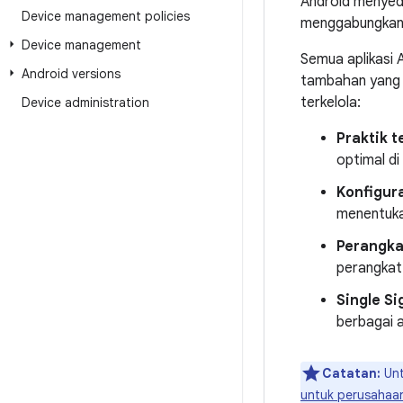
Android menyedi
Device management policies
menggabungkan p
Device management
Semua aplikasi 
Android versions
tambahan yang d
terkelola:
Device administration
Praktik t
optimal di
Konfigura
menentuka
Perangka
perangkat 
Single S
berbagai a
Catatan:
Unt
untuk perusahaa