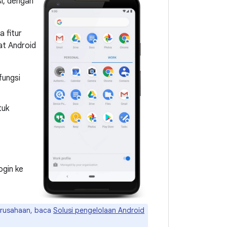
si, dengan
 fitur
at Android
fungsi
tuk
ogin ke
perusahaan, baca
Solusi pengelolaan Android