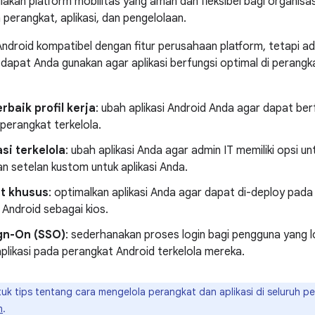
akan platform mobilitas yang aman dan fleksibel bagi organisa
erangkat, aplikasi, dan pengelolaan.
Android kompatibel dengan fitur perusahaan platform, tetapi ada
apat Anda gunakan agar aplikasi berfungsi optimal di perangk
erbaik profil kerja
: ubah aplikasi Android Anda agar dapat ber
 perangkat terkelola.
si terkelola
: ubah aplikasi Anda agar admin IT memiliki opsi un
n setelan kustom untuk aplikasi Anda.
t khusus
: optimalkan aplikasi Anda agar dapat di-deploy pada
Android sebagai kios.
ign-On (SSO)
: sederhanakan proses login bagi pengguna yang l
plikasi pada perangkat Android terkelola mereka.
uk tips tentang cara mengelola perangkat dan aplikasi di seluruh 
n
.