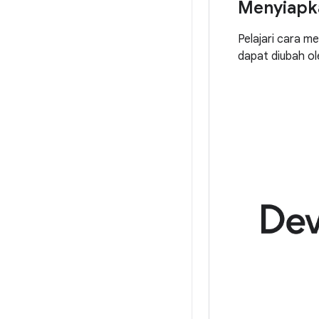
Menyiapka
Pelajari cara m
dapat diubah ole