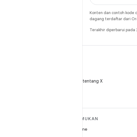
Konten dan contoh kode d
dagang terdaftar dari Ora
Terakhir diperbarui pad
X
Ikuti @AndroidDev tentang X
SELENGKAPNYA
TEMUKAN
TENTANG ANDROID
Game
Android