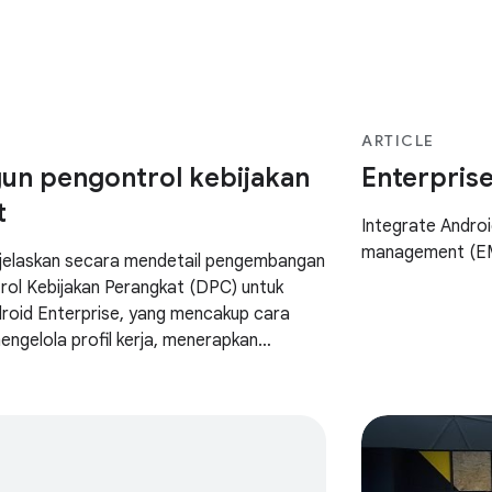
ARTICLE
n pengontrol kebijakan
Enterpris
t
Integrate Androi
management (EM
njelaskan secara mendetail pengembangan
trol Kebijakan Perangkat (DPC) untuk
roid Enterprise, yang mencakup cara
gelola profil kerja, menerapkan
gkat, dan berintegrasi dengan DPC
 untuk penyediaan Akun Google Play dan
elola.