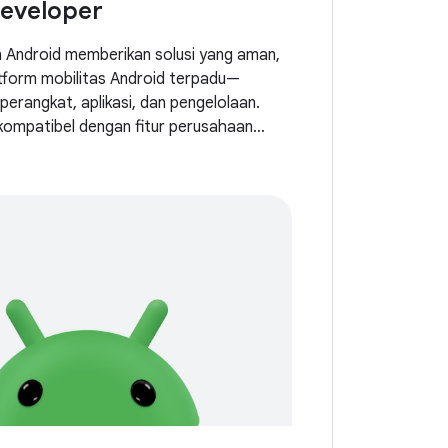
eveloper
n Android memberikan solusi yang aman,
latform mobilitas Android terpadu—
rangkat, aplikasi, dan pengelolaan.
 kompatibel dengan fitur perusahaan
i&gt;default&lt;i}. Namun,