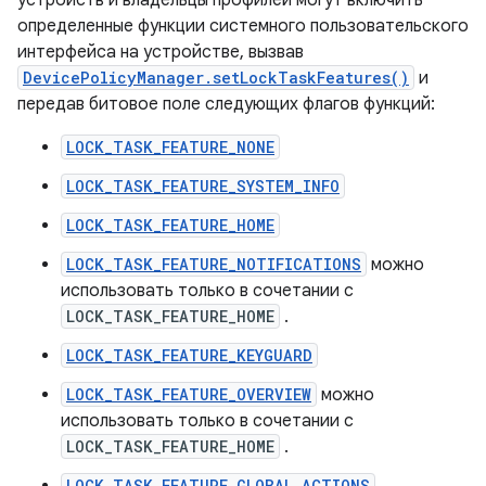
устройств и владельцы профилей могут включить
определенные функции системного пользовательского
интерфейса на устройстве, вызвав
DevicePolicyManager.setLockTaskFeatures()
и
передав битовое поле следующих флагов функций:
LOCK_TASK_FEATURE_NONE
LOCK_TASK_FEATURE_SYSTEM_INFO
LOCK_TASK_FEATURE_HOME
LOCK_TASK_FEATURE_NOTIFICATIONS
можно
использовать только в сочетании с
LOCK_TASK_FEATURE_HOME
.
LOCK_TASK_FEATURE_KEYGUARD
LOCK_TASK_FEATURE_OVERVIEW
можно
использовать только в сочетании с
LOCK_TASK_FEATURE_HOME
.
LOCK_TASK_FEATURE_GLOBAL_ACTIONS