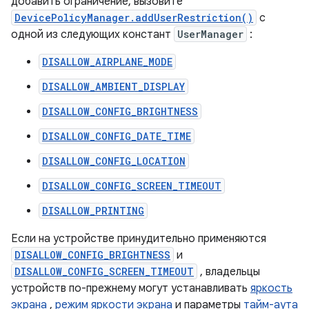
добавить ограничение, вызовите
DevicePolicyManager.addUserRestriction()
с
одной из следующих констант
UserManager
:
DISALLOW_AIRPLANE_MODE
DISALLOW_AMBIENT_DISPLAY
DISALLOW_CONFIG_BRIGHTNESS
DISALLOW_CONFIG_DATE_TIME
DISALLOW_CONFIG_LOCATION
DISALLOW_CONFIG_SCREEN_TIMEOUT
DISALLOW_PRINTING
Если на устройстве принудительно применяются
DISALLOW_CONFIG_BRIGHTNESS
и
DISALLOW_CONFIG_SCREEN_TIMEOUT
, владельцы
устройств по-прежнему могут устанавливать
яркость
экрана
,
режим яркости экрана
и параметры
тайм-аута