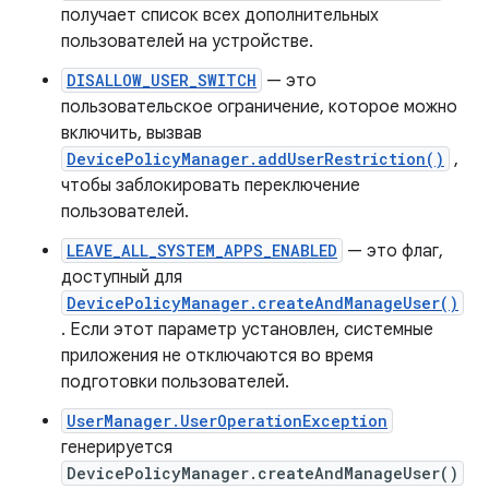
получает список всех дополнительных
пользователей на устройстве.
DISALLOW_USER_SWITCH
— это
пользовательское ограничение, которое можно
включить, вызвав
DevicePolicyManager.addUserRestriction()
,
чтобы заблокировать переключение
пользователей.
LEAVE_ALL_SYSTEM_APPS_ENABLED
— это флаг,
доступный для
DevicePolicyManager.createAndManageUser()
. Если этот параметр установлен, системные
приложения не отключаются во время
подготовки пользователей.
UserManager.UserOperationException
генерируется
DevicePolicyManager.createAndManageUser()