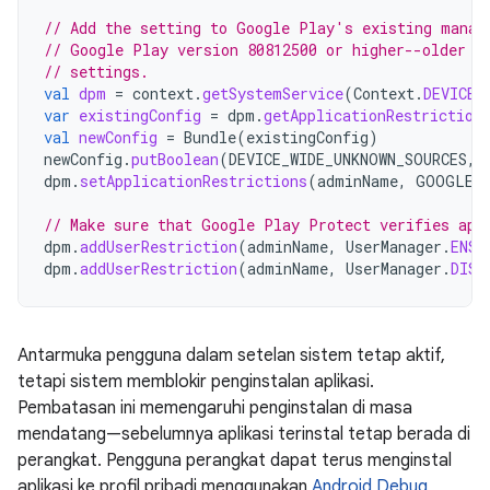
// Add the setting to Google Play's existing manag
// Google Play version 80812500 or higher--older v
// settings.
val
dpm
=
context
.
getSystemService
(
Context
.
DEVICE_
var
existingConfig
=
dpm
.
getApplicationRestriction
val
newConfig
=
Bundle
(
existingConfig
)
newConfig
.
putBoolean
(
DEVICE_WIDE_UNKNOWN_SOURCES
,
dpm
.
setApplicationRestrictions
(
adminName
,
GOOGLE_
// Make sure that Google Play Protect verifies app
dpm
.
addUserRestriction
(
adminName
,
UserManager
.
ENSU
dpm
.
addUserRestriction
(
adminName
,
UserManager
.
DISA
Antarmuka pengguna dalam setelan sistem tetap aktif,
tetapi sistem memblokir penginstalan aplikasi.
Pembatasan ini memengaruhi penginstalan di masa
mendatang—sebelumnya aplikasi terinstal tetap berada di
perangkat. Pengguna perangkat dapat terus menginstal
aplikasi ke profil pribadi menggunakan
Android Debug