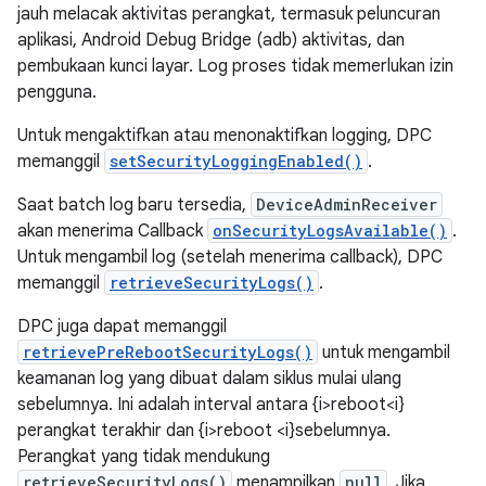
jauh melacak aktivitas perangkat, termasuk peluncuran
aplikasi, Android Debug Bridge (adb) aktivitas, dan
pembukaan kunci layar. Log proses tidak memerlukan izin
pengguna.
Untuk mengaktifkan atau menonaktifkan logging, DPC
memanggil
setSecurityLoggingEnabled()
.
Saat batch log baru tersedia,
DeviceAdminReceiver
akan menerima Callback
onSecurityLogsAvailable()
.
Untuk mengambil log (setelah menerima callback), DPC
memanggil
retrieveSecurityLogs()
.
DPC juga dapat memanggil
retrievePreRebootSecurityLogs()
untuk mengambil
keamanan log yang dibuat dalam siklus mulai ulang
sebelumnya. Ini adalah interval antara {i>reboot<i}
perangkat terakhir dan {i>reboot <i}sebelumnya.
Perangkat yang tidak mendukung
retrieveSecurityLogs()
menampilkan
null
. Jika