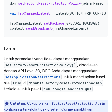
dpm
.
setFactoryResetProtectionPolicy
(
adminName
,
nul
val
frpChangedIntent
=
Intent
(
ACTION_FRP_CONFIG_CH
frpChangedIntent
.
setPackage
(
GMSCORE_PACKAGE
)
context
.
sendBroadcast
(
frpChangedIntent
)
Lama
Untuk perangkat yang tidak dapat menggunakan
setFactoryResetProtectionPolicy()
, disediakan
dengan API Level 30, DPC Anda dapat menggunakan
setApplicationRestrictions
untuk menetapkan kunci
nilai
true
di
disableFactoryResetProtectionAdmin
terkelola untuk paket
com.google.android.gms
.
Catatan:
Cukup biarkan
factoryResetProtectionAdmin
konfigurasi terkelola tidak disetel
tidak
menonaktifkan