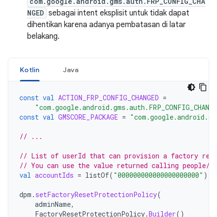
com.google.android.gms.auth.FRP_CONFIG_CHA
NGED
sebagai intent eksplisit untuk tidak dapat
dihentikan karena adanya pembatasan di latar
belakang.
Kotlin
Java
const
val
ACTION_FRP_CONFIG_CHANGED
=
"com.google.android.gms.auth.FRP_CONFIG_CHANG
const
val
GMSCORE_PACKAGE
=
"com.google.android.gm
// ...
// List of userId that can provision a factory res
// You can use the value returned calling people/m
val
accountIds
=
listOf
(
"000000000000000000000"
)
dpm
.
setFactoryResetProtectionPolicy
(
adminName
,
FactoryResetProtectionPolicy
.
Builder
()