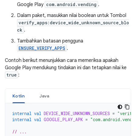
Google Play
com.android.vending
.
Dalam paket, masukkan nilai boolean untuk Tombol
verify_apps:device_wide_unknown_source_blo
ck
.
Tambahkan batasan pengguna
ENSURE_VERIFY_APPS
.
Contoh berikut menunjukkan cara memeriksa apakah
Google Play mendukung tindakan ini dan tetapkan nilai ke
true
:
Kotlin
Java
internal
val
DEVICE_WIDE_UNKNOWN_SOURCES
=
"verify
internal
val
GOOGLE_PLAY_APK
=
"com.android.vendi
// ...