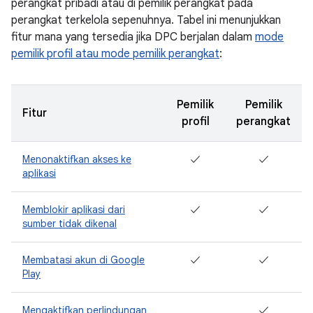
perangkat pribadi atau di pemilik perangkat pada
perangkat terkelola sepenuhnya. Tabel ini menunjukkan
fitur mana yang tersedia jika DPC berjalan dalam
mode
pemilik profil atau mode pemilik perangkat
:
Pemilik
Pemilik
Fitur
profil
perangkat
Menonaktifkan akses ke
✓
✓
aplikasi
Memblokir aplikasi dari
✓
✓
sumber tidak dikenal
Membatasi akun di Google
✓
✓
Play
Mengaktifkan perlindungan
✓