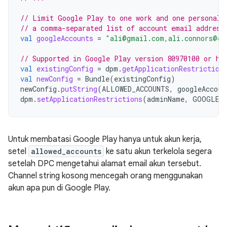
// Limit Google Play to one work and one personal 
// a comma-separated list of account email address
val
googleAccounts
=
"ali@gmail.com,ali.connors@ex
// Supported in Google Play version 80970100 or hi
val
existingConfig
=
dpm
.
getApplicationRestriction
val
newConfig
=
Bundle
(
existingConfig
)
newConfig
.
putString
(
ALLOWED_ACCOUNTS
,
googleAccoun
dpm
.
setApplicationRestrictions
(
adminName
,
GOOGLE_
Untuk membatasi Google Play hanya untuk akun kerja,
setel
allowed_accounts
ke satu akun terkelola segera
setelah DPC mengetahui alamat email akun tersebut.
Channel string kosong mencegah orang menggunakan
akun apa pun di Google Play.