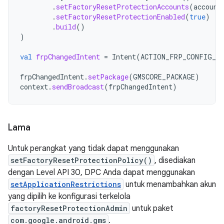
.
setFactoryResetProtectionAccounts
(
account
.
setFactoryResetProtectionEnabled
(
true
)
.
build
()
)
val
frpChangedIntent
=
Intent
(
ACTION_FRP_CONFIG_CH
frpChangedIntent
.
setPackage
(
GMSCORE_PACKAGE
)
context
.
sendBroadcast
(
frpChangedIntent
)
Lama
Untuk perangkat yang tidak dapat menggunakan
setFactoryResetProtectionPolicy()
, disediakan
dengan Level API 30, DPC Anda dapat menggunakan
setApplicationRestrictions
untuk menambahkan akun
yang dipilih ke konfigurasi terkelola
factoryResetProtectionAdmin
untuk paket
com.google.android.gms
.