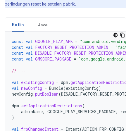
perlindungan reset ke setelan pabrik.
Kotlin
Java
const
val
GOOGLE_PLAY_APK
=
"com.android.vending"
const
val
FACTORY_RESET_PROTECTION_ADMIN
=
"facto
const
val
DISABLE_FACTORY_RESET_PROTECTION_ADMIN
const
val
GMSCORE_PACKAGE
=
"com.google.android.gm
// ...
val
existingConfig
=
dpm
.
getApplicationRestriction
val
newConfig
=
Bundle
(
existingConfig
)
newConfig
.
putBoolean
(
DISABLE_FACTORY_RESET_PROTEC
dpm
.
setApplicationRestrictions
(
adminName
,
GOOGLE_PLAY_SERVICES_PACKAGE
,
rest
)
val
frpChangedIntent
=
Intent
(
ACTION_FRP_CONFIG_CH