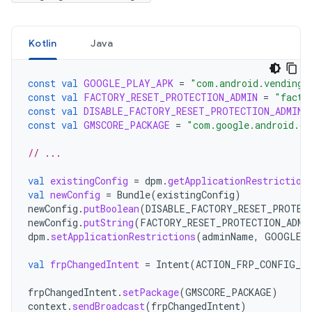
Kotlin
Java
const
val
GOOGLE_PLAY_APK
=
"com.android.vending"
const
val
FACTORY_RESET_PROTECTION_ADMIN
=
"facto
const
val
DISABLE_FACTORY_RESET_PROTECTION_ADMIN
const
val
GMSCORE_PACKAGE
=
"com.google.android.gm
// ...
val
existingConfig
=
dpm
.
getApplicationRestriction
val
newConfig
=
Bundle
(
existingConfig
)
newConfig
.
putBoolean
(
DISABLE_FACTORY_RESET_PROTEC
newConfig
.
putString
(
FACTORY_RESET_PROTECTION_ADMI
dpm
.
setApplicationRestrictions
(
adminName
,
GOOGLE_
val
frpChangedIntent
=
Intent
(
ACTION_FRP_CONFIG_CH
frpChangedIntent
.
setPackage
(
GMSCORE_PACKAGE
)
context
.
sendBroadcast
(
frpChangedIntent
)