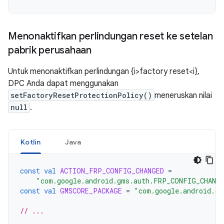
Menonaktifkan perlindungan reset ke setelan
pabrik perusahaan
Untuk menonaktifkan perlindungan {i>factory reset<i},
DPC Anda dapat menggunakan
setFactoryResetProtectionPolicy()
meneruskan nilai
null
.
Kotlin
Java
const
val
ACTION_FRP_CONFIG_CHANGED
=
"com.google.android.gms.auth.FRP_CONFIG_CHANG
const
val
GMSCORE_PACKAGE
=
"com.google.android.gm
// ...