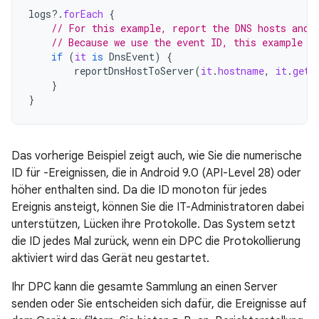
logs
?.
forEach
{
// For this example, report the DNS hosts and 
// Because we use the event ID, this example r
if
(
it
is
DnsEvent
)
{
reportDnsHostToServer
(
it
.
hostname
,
it
.
getT
}
}
Das vorherige Beispiel zeigt auch, wie Sie die numerische
ID für -Ereignissen, die in Android 9.0 (API-Level 28) oder
höher enthalten sind. Da die ID monoton für jedes
Ereignis ansteigt, können Sie die IT-Administratoren dabei
unterstützen, Lücken ihre Protokolle. Das System setzt
die ID jedes Mal zurück, wenn ein DPC die Protokollierung
aktiviert wird das Gerät neu gestartet.
Ihr DPC kann die gesamte Sammlung an einen Server
senden oder Sie entscheiden sich dafür, die Ereignisse auf