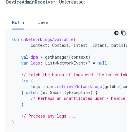
DeviceAdminReceiver
-Unterklasse:
Kotlin
Java
fun
onNetworkLogsAvailable
(
context
:
Context
,
intent
:
Intent
,
batchTok
val
dpm
=
getManager
(
context
)
var
logs
:
List<NetworkEvent>? 
=
null
// Fetch the batch of logs with the batch toke
try
{
logs
=
dpm
.
retrieveNetworkLogs
(
getWho
(
cont
}
catch
(
e
:
SecurityException
)
{
// Perhaps an unaffiliated user - handle t
}
// Process any logs ...
}