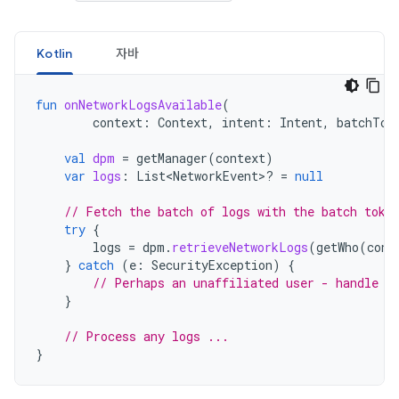
Kotlin
자바
fun
onNetworkLogsAvailable
(
context
:
Context
,
intent
:
Intent
,
batchTok
val
dpm
=
getManager
(
context
)
var
logs
:
List<NetworkEvent>? 
=
null
// Fetch the batch of logs with the batch toke
try
{
logs
=
dpm
.
retrieveNetworkLogs
(
getWho
(
cont
}
catch
(
e
:
SecurityException
)
{
// Perhaps an unaffiliated user - handle t
}
// Process any logs ...
}