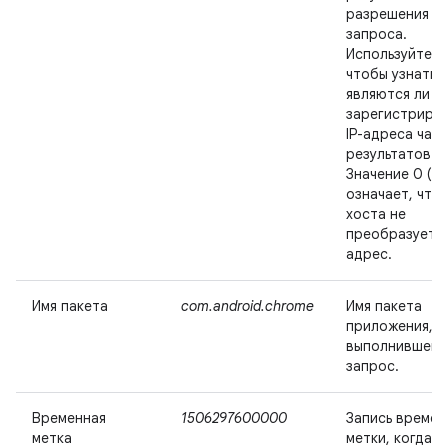
разрешения D
запроса.
Используйте э
чтобы узнать,
являются ли
зарегистриро
IP-адреса час
результатов.
Значение 0 (но
означает, что 
хоста не
преобразуется 
адрес.
Имя пакета
com.android.chrome
Имя пакета
приложения,
выполнившего
запрос.
Временная
1506297600000
Запись времен
метка
метки, когда