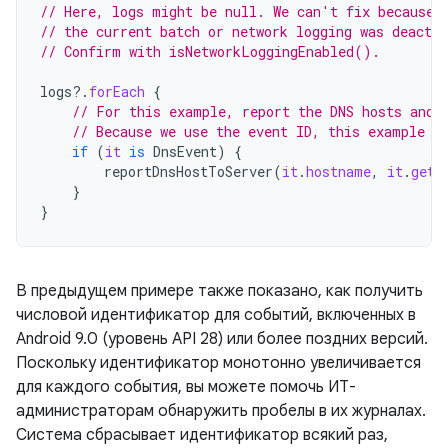
// Here, logs might be null. We can't fix because 
// the current batch or network logging was deactiv
// Confirm with isNetworkLoggingEnabled().
logs
?.
forEach
{
// For this example, report the DNS hosts and 
// Because we use the event ID, this example r
if
(
it
is
DnsEvent
)
{
reportDnsHostToServer
(
it
.
hostname
,
it
.
getT
}
}
В предыдущем примере также показано, как получить
числовой идентификатор для событий, включенных в
Android 9.0 (уровень API 28) или более поздних версий.
Поскольку идентификатор монотонно увеличивается
для каждого события, вы можете помочь ИТ-
администраторам обнаружить пробелы в их журналах.
Система сбрасывает идентификатор всякий раз,