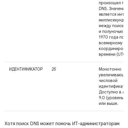
произошел по
DNS. Значение
является инте
миллисекунда
между поиско
и полуночью 1
1970 года по
всемирному
координирова
времени (UTC)
ИДЕНТИФИКАТОР
25
Монотонно
увеличивающи
числовой
идентификато
Доступно в An
9.0 (уровень AP
или выше.
Хотя поиск DNS может помочь ИТ-администраторам