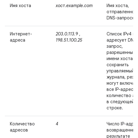
Имя хоста
хост.example.com
Имя хоста,
отправленное
DNS-запросе.
Интернет-
203.0.113.9
,
Список IPv4 ил
адреса
198.51.100.25
адресует DNS
запрос,
разрешенный 
имени хоста. 
сохранить
управляемый 
журнала, резу
могут включат
все IP-адреса 
количество а
в следующей
строке.
Количество
4
Число IP-адре
адресов
возвращенных
результате