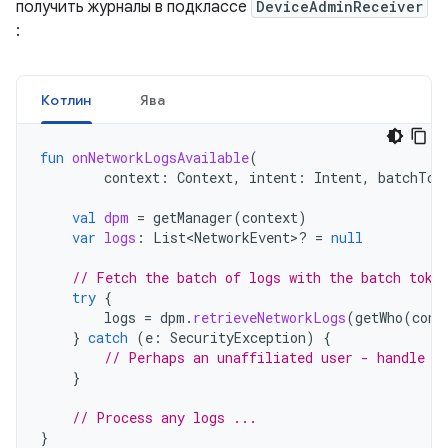
получить журналы в подклассе
DeviceAdminReceiver
:
Котлин
Ява
fun
onNetworkLogsAvailable
(
context
:
Context
,
intent
:
Intent
,
batchTok
val
dpm
=
getManager
(
context
)
var
logs
:
List<NetworkEvent>? 
=
null
// Fetch the batch of logs with the batch toke
try
{
logs
=
dpm
.
retrieveNetworkLogs
(
getWho
(
cont
}
catch
(
e
:
SecurityException
)
{
// Perhaps an unaffiliated user - handle t
}
// Process any logs ...
}