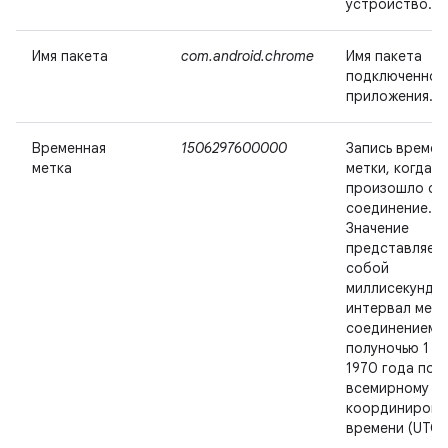
устройство.
Имя пакета
com.android.chrome
Имя пакета
подключенног
приложения.
Временная
1506297600000
Запись времен
метка
метки, когда
произошло се
соединение.
Значение
представляет
собой
миллисекундн
интервал меж
соединением 
полуночью 1 я
1970 года по
всемирному
координирова
времени (UTC)