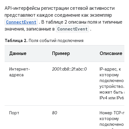
API-интерфейсы регистрации сетевой активности
представляют каждое соединение как экземпляр
ConnectEvent
. В таблице 2 описаны поля и типичные
значения, записанные в
ConnectEvent
.
Таблица 2.
Поля событий подключения
Данные
Пример
Описание
Интернет-
2001:db8::2f:abc:0
IP-адрес, к
адреса
которому
подключено
устройство. Э
может быть а
IPv4 или IPv6.
Порт
80
Номер TCP-пор
которому
подключено