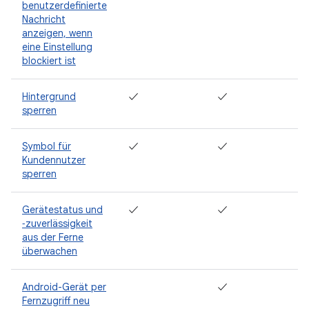
benutzerdefinierte
Nachricht
anzeigen, wenn
eine Einstellung
blockiert ist
Hintergrund
✓
✓
sperren
Symbol für
✓
✓
Kundennutzer
sperren
Gerätestatus und
✓
✓
‑zuverlässigkeit
aus der Ferne
überwachen
Android-Gerät per
✓
Fernzugriff neu