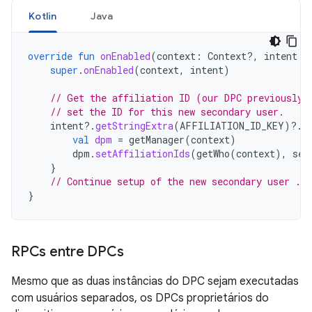
Kotlin
Java
override
fun
onEnabled
(
context
:
Context?,
intent
:
super
.
onEnabled
(
context
,
intent
)
// Get the affiliation ID (our DPC previously 
// set the ID for this new secondary user.
intent
?.
getStringExtra
(
AFFILIATION_ID_KEY
)
?.
l
val
dpm
=
getManager
(
context
)
dpm
.
setAffiliationIds
(
getWho
(
context
),
set
}
// Continue setup of the new secondary user ...
}
RPCs entre DPCs
Mesmo que as duas instâncias do DPC sejam executadas
com usuários separados, os DPCs proprietários do