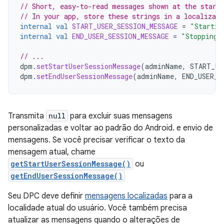
// Short, easy-to-read messages shown at the start
// In your app, store these strings in a localizabl
internal
val
START_USER_SESSION_MESSAGE
=
"Startin
internal
val
END_USER_SESSION_MESSAGE
=
"Stopping 
// ...
dpm
.
setStartUserSessionMessage
(
adminName
,
START_US
dpm
.
setEndUserSessionMessage
(
adminName
,
END_USER_S
Transmita
null
para excluir suas mensagens
personalizadas e voltar ao padrão do Android. e envio de
mensagens. Se você precisar verificar o texto da
mensagem atual, chame
getStartUserSessionMessage()
ou
getEndUserSessionMessage()
Seu DPC deve definir
mensagens localizadas
para a
localidade atual do usuário. Você também precisa
atualizar as mensagens quando o alterações de