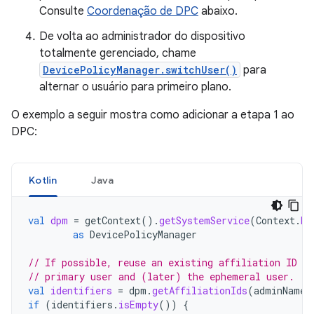
Consulte
Coordenação de DPC
abaixo.
De volta ao administrador do dispositivo
totalmente gerenciado, chame
DevicePolicyManager.switchUser()
para
alternar o usuário para primeiro plano.
O exemplo a seguir mostra como adicionar a etapa 1 ao
DPC:
Kotlin
Java
val
dpm
=
getContext
().
getSystemService
(
Context
.
DE
as
DevicePolicyManager
// If possible, reuse an existing affiliation ID ac
// primary user and (later) the ephemeral user.
val
identifiers
=
dpm
.
getAffiliationIds
(
adminName
)
if
(
identifiers
.
isEmpty
())
{