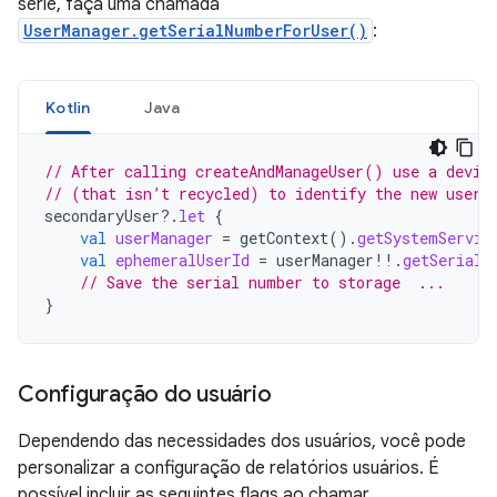
série, faça uma chamada
UserManager.getSerialNumberForUser()
:
Kotlin
Java
// After calling createAndManageUser() use a devic
// (that isn’t recycled) to identify the new user.
secondaryUser
?.
let
{
val
userManager
=
getContext
().
getSystemServic
val
ephemeralUserId
=
userManager
!!
.
getSerialN
// Save the serial number to storage  ...
}
Configuração do usuário
Dependendo das necessidades dos usuários, você pode
personalizar a configuração de relatórios usuários. É
possível incluir as seguintes flags ao chamar