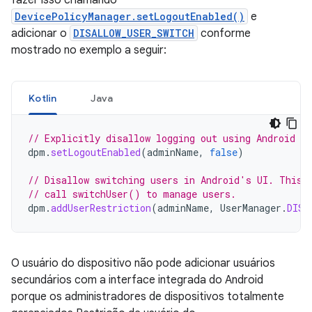
DevicePolicyManager.setLogoutEnabled()
e
adicionar o
DISALLOW_USER_SWITCH
conforme
mostrado no exemplo a seguir:
Kotlin
Java
// Explicitly disallow logging out using Android U
dpm
.
setLogoutEnabled
(
adminName
,
false
)
// Disallow switching users in Android's UI. This 
// call switchUser() to manage users.
dpm
.
addUserRestriction
(
adminName
,
UserManager
.
DISA
O usuário do dispositivo não pode adicionar usuários
secundários com a interface integrada do Android
porque os administradores de dispositivos totalmente