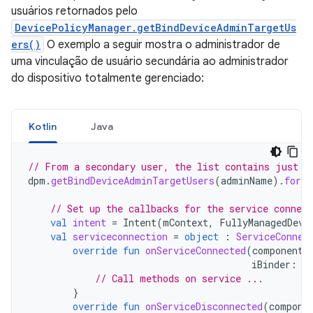
usuários retornados pelo
DevicePolicyManager.getBindDeviceAdminTargetUs
ers()
O exemplo a seguir mostra o administrador de
uma vinculação de usuário secundária ao administrador
do dispositivo totalmente gerenciado:
Kotlin
Java
// From a secondary user, the list contains just t
dpm
.
getBindDeviceAdminTargetUsers
(
adminName
).
forEa
// Set up the callbacks for the service connect
val
intent
=
Intent
(
mContext
,
FullyManagedDevi
val
serviceconnection
=
object
:
ServiceConnec
override
fun
onServiceConnected
(
componentN
iBinder
:
I
// Call methods on service ...
}
override
fun
onServiceDisconnected
(
compone