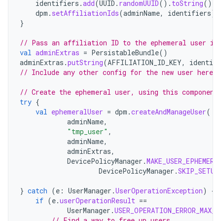
identifiers
.
add
(
UUID
.
randomUUID
().
toString
())
dpm
.
setAffiliationIds
(
adminName
,
identifiers
)
}
// Pass an affiliation ID to the ephemeral user in
val
adminExtras
=
PersistableBundle
()
adminExtras
.
putString
(
AFFILIATION_ID_KEY
,
identifi
// Include any other config for the new user here .
// Create the ephemeral user, using this component
try
{
val
ephemeralUser
=
dpm
.
createAndManageUser
(
adminName
,
"tmp_user"
,
adminName
,
adminExtras
,
DevicePolicyManager
.
MAKE_USER_EPHEMERA
DevicePolicyManager
.
SKIP_SETUP
}
catch
(
e
:
UserManager
.
UserOperationException
)
{
if
(
e
.
userOperationResult
==
UserManager
.
USER_OPERATION_ERROR_MAX_U
// Find a way to free up users...