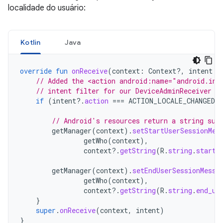
localidade do usuário:
Kotlin
Java
override
fun
onReceive
(
context
:
Context?,
intent
:
// Added the <action android:name="android.int
// intent filter for our DeviceAdminReceiver s
if
(
intent
?.
action
===
ACTION_LOCALE_CHANGED
)
// Android's resources return a string sui
getManager
(
context
).
setStartUserSessionMes
getWho
(
context
),
context
?.
getString
(
R
.
string
.
start_
getManager
(
context
).
setEndUserSessionMessa
getWho
(
context
),
context
?.
getString
(
R
.
string
.
end_us
}
super
.
onReceive
(
context
,
intent
)
}