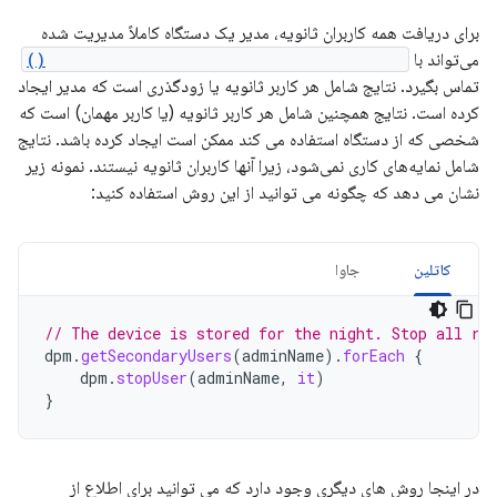
برای دریافت همه کاربران ثانویه، مدیر یک دستگاه کاملاً مدیریت شده
می‌تواند با
DevicePolicyManager.getSecondaryUsers()
تماس بگیرد. نتایج شامل هر کاربر ثانویه یا زودگذری است که مدیر ایجاد
کرده است. نتایج همچنین شامل هر کاربر ثانویه (یا کاربر مهمان) است که
شخصی که از دستگاه استفاده می کند ممکن است ایجاد کرده باشد. نتایج
شامل نمایه‌های کاری نمی‌شود، زیرا آنها کاربران ثانویه نیستند. نمونه زیر
نشان می دهد که چگونه می توانید از این روش استفاده کنید:
کاتلین
جاوا
// The device is stored for the night. Stop all ru
dpm
.
getSecondaryUsers
(
adminName
).
forEach
{
dpm
.
stopUser
(
adminName
,
it
)
}
در اینجا روش های دیگری وجود دارد که می توانید برای اطلاع از