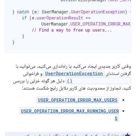
}
catch
(
e
:
UserManager
.
UserOperationException
)
{
if
(
e
.
userOperationResult
==
UserManager
.
USER_OPERATION_ERROR_MAX_U
// Find a way to free up users...
}
}
وقتی کاربر جدیدی ایجاد می‌کنید یا راه‌اندازی می‌کنید، می‌توانید با
گرفتن استثنای
UserOperationException
و فراخوانی
getUserOperationResult()
دلیل هر گونه خرابی را بررسی
کنید. تجاوز از محدودیت های کاربر دلایل رایج شکست هستند:
USER_OPERATION_ERROR_MAX_USERS
USER_OPERATION_ERROR_MAX_RUNNING_USER
S
توجه:
از آنجایی که هر کاربر منابع یک دستگاه را مصرف می کند،