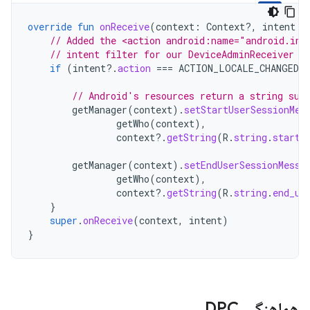
override
fun
onReceive
(
context
:
Context?,
intent
:
// Added the <action android:name="android.int
// intent filter for our DeviceAdminReceiver s
if
(
intent
?.
action
===
ACTION_LOCALE_CHANGED
)
// Android's resources return a string sui
getManager
(
context
).
setStartUserSessionMes
getWho
(
context
),
context
?.
getString
(
R
.
string
.
start_
getManager
(
context
).
setEndUserSessionMessa
getWho
(
context
),
context
?.
getString
(
R
.
string
.
end_us
}
super
.
onReceive
(
context
,
intent
)
}
هماهنگی DPC