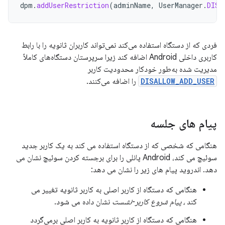
dpm
.
addUserRestriction
(
adminName
,
UserManager
.
DISA
فردی که از دستگاه استفاده می‌کند نمی‌تواند کاربران ثانویه را با رابط
کاربری داخلی Android اضافه کند زیرا سرپرستان دستگاه‌های کاملاً
مدیریت شده به‌طور خودکار محدودیت کاربر
DISALLOW_ADD_USER
را اضافه می‌کنند.
پیام های جلسه
هنگامی که شخصی که از دستگاه استفاده می کند به یک کاربر جدید
سوئیچ می کند، Android پانلی را برای برجسته کردن سوئیچ نشان می
دهد. اندروید پیام های زیر را نشان می دهد:
هنگامی که دستگاه از کاربر اصلی به کاربر ثانویه تغییر می
کند
، پیام شروع کاربر-نشست
نشان داده می شود.
هنگامی که دستگاه از کاربر ثانویه به کاربر اصلی برمی‌گردد