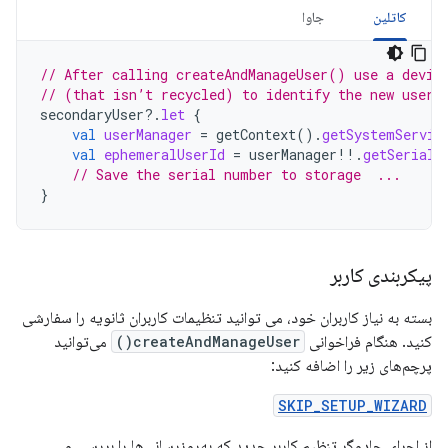
کاتلین
جاوا
// After calling createAndManageUser() use a devic
// (that isn’t recycled) to identify the new user.
secondaryUser
?.
let
{
val
userManager
=
getContext
().
getSystemServic
val
ephemeralUserId
=
userManager
!!
.
getSerialN
// Save the serial number to storage  ...
}
پیکربندی کاربر
بسته به نیاز کاربران خود، می توانید تنظیمات کاربران ثانویه را سفارشی
کنید. هنگام فراخوانی
createAndManageUser()
می‌توانید
پرچم‌های زیر را اضافه کنید:
SKIP_SETUP_WIZARD
از اجرای جادوگر تنظیم کاربر جدید که به‌روزرسانی‌ها را بررسی و