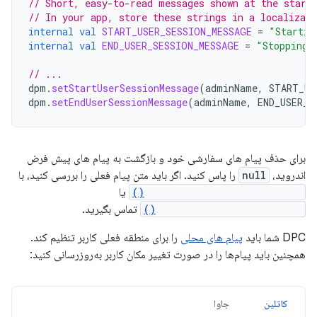
// Short, easy-to-read messages shown at the start
// In your app, store these strings in a localizabl
internal
val
START_USER_SESSION_MESSAGE
=
"Startin
internal
val
END_USER_SESSION_MESSAGE
=
"Stopping 
// ...
dpm
.
setStartUserSessionMessage
(
adminName
,
START_US
dpm
.
setEndUserSessionMessage
(
adminName
,
END_USER_S
برای حذف پیام های سفارشی خود و بازگشت به پیام های پیش فرض
اندروید،
null
را پاس کنید. اگر باید متن پیام فعلی را بررسی کنید، با
getStartUserSessionMessage()
یا
getEndUserSessionMessage()
تماس بگیرید.
DPC شما باید
پیام های محلی
را برای منطقه فعلی کاربر تنظیم کند.
همچنین باید پیام‌ها را در صورت تغییر مکان کاربر به‌روزرسانی کنید:
کاتلین
جاوا