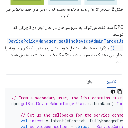
شکل 2.
مدیران کاربران اولیه و ثانویه وابسته که با روش های خدمات تماس می
گیرند
DPC شما فقط می‌تواند به سرویس‌های در حال اجرا در کاربرانی که
توسط
DevicePolicyManager.getBindDeviceAdminTargetUs
ers()
بازگردانده شده‌اند متصل شود. مثال زیر مدیر یک کاربر ثانویه را
نشان می دهد که به سرپرست دستگاه کاملاً مدیریت شده متصل شده
است:
کاتلین
جاوا
// From a secondary user, the list contains just t
dpm
.
getBindDeviceAdminTargetUsers
(
adminName
).
forEa
// Set up the callbacks for the service connect
val
intent
=
Intent
(
mContext
,
FullyManagedDevi
val
serviceconnection
=
object
:
ServiceConnec