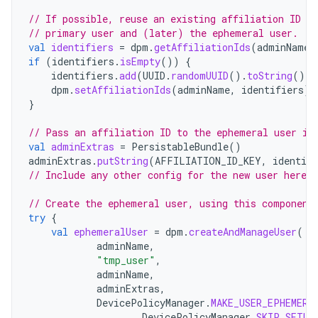
// If possible, reuse an existing affiliation ID ac
// primary user and (later) the ephemeral user.
val
identifiers
=
dpm
.
getAffiliationIds
(
adminName
)
if
(
identifiers
.
isEmpty
())
{
identifiers
.
add
(
UUID
.
randomUUID
().
toString
())
dpm
.
setAffiliationIds
(
adminName
,
identifiers
)
}
// Pass an affiliation ID to the ephemeral user in
val
adminExtras
=
PersistableBundle
()
adminExtras
.
putString
(
AFFILIATION_ID_KEY
,
identifi
// Include any other config for the new user here .
// Create the ephemeral user, using this component
try
{
val
ephemeralUser
=
dpm
.
createAndManageUser
(
adminName
,
"tmp_user"
,
adminName
,
adminExtras
,
DevicePolicyManager
.
MAKE_USER_EPHEMERA
DevicePolicyManager
.
SKIP_SETUP