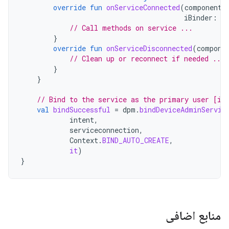
override
fun
onServiceConnected
(
componentN
iBinder
:
I
// Call methods on service ...
}
override
fun
onServiceDisconnected
(
compone
// Clean up or reconnect if needed ...
}
}
// Bind to the service as the primary user [it
val
bindSuccessful
=
dpm
.
bindDeviceAdminServic
intent
,
serviceconnection
,
Context
.
BIND_AUTO_CREATE
,
it
)
}
منابع اضافی