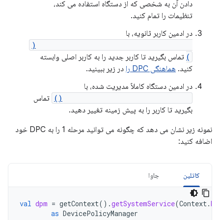
دادن آن به شخصی که از دستگاه استفاده می کند،
تنظیمات را تمام کنید.
در ادمین کاربر ثانویه، با
DevicePolicyManager.setAffiliationIds(
)
تماس بگیرید تا کاربر جدید را به کاربر اصلی وابسته
کنید.
هماهنگی DPC را
در زیر ببینید.
در ادمین دستگاه کاملاً مدیریت شده، با
DevicePolicyManager.switchUser()
تماس
بگیرید تا کاربر را به پیش زمینه تغییر دهید.
نمونه زیر نشان می دهد که چگونه می توانید مرحله 1 را به DPC خود
اضافه کنید:
کاتلین
جاوا
val
dpm
=
getContext
().
getSystemService
(
Context
.
DE
as
DevicePolicyManager