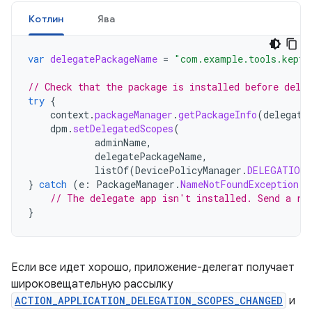
Котлин
Ява
var
delegatePackageName
=
"com.example.tools.kept_
// Check that the package is installed before deleg
try
{
context
.
packageManager
.
getPackageInfo
(
delegate
dpm
.
setDelegatedScopes
(
adminName
,
delegatePackageName
,
listOf
(
DevicePolicyManager
.
DELEGATION_
}
catch
(
e
:
PackageManager
.
NameNotFoundException
)
// The delegate app isn't installed. Send a re
}
Если все идет хорошо, приложение-делегат получает
широковещательную рассылку
ACTION_APPLICATION_DELEGATION_SCOPES_CHANGED
и