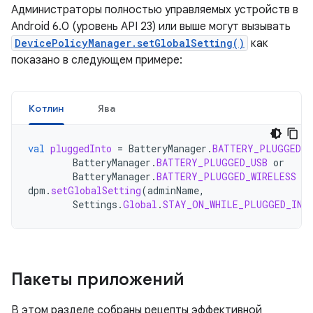
Администраторы полностью управляемых устройств в
Android 6.0 (уровень API 23) или выше могут вызывать
DevicePolicyManager.setGlobalSetting()
как
показано в следующем примере:
Котлин
Ява
val
pluggedInto
=
BatteryManager
.
BATTERY_PLUGGED_A
BatteryManager
.
BATTERY_PLUGGED_USB
or
BatteryManager
.
BATTERY_PLUGGED_WIRELESS
dpm
.
setGlobalSetting
(
adminName
,
Settings
.
Global
.
STAY_ON_WHILE_PLUGGED_IN
,
Пакеты приложений
В этом разделе собраны рецепты эффективной