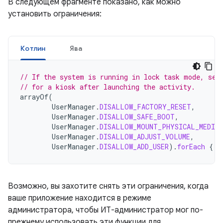
В следующем фрагменте показано, как можно
установить ограничения:
Котлин
Ява
// If the system is running in lock task mode, set
// for a kiosk after launching the activity.
arrayOf
(
UserManager
.
DISALLOW_FACTORY_RESET
,
UserManager
.
DISALLOW_SAFE_BOOT
,
UserManager
.
DISALLOW_MOUNT_PHYSICAL_MEDIA
,
UserManager
.
DISALLOW_ADJUST_VOLUME
,
UserManager
.
DISALLOW_ADD_USER
).
forEach
{
d
Возможно, вы захотите снять эти ограничения, когда
ваше приложение находится в режиме
администратора, чтобы ИТ-администратор мог по-
прежнему использовать эти функции для