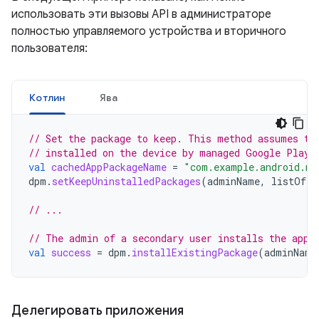
использовать эти вызовы API в администраторе
полностью управляемого устройства и вторичного
пользователя:
Котлин
Ява
// Set the package to keep. This method assumes th
// installed on the device by managed Google Play.
val
cachedAppPackageName
=
"com.example.android.my
dpm
.
setKeepUninstalledPackages
(
adminName
,
listOf
(
c
// ...
// The admin of a secondary user installs the app.
val
success
=
dpm
.
installExistingPackage
(
adminName
Делегировать приложения