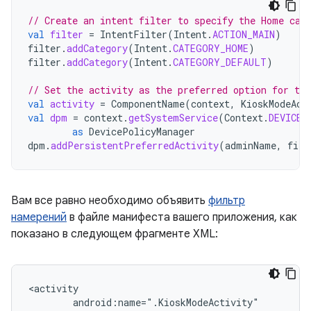
// Create an intent filter to specify the Home cat
val
filter
=
IntentFilter
(
Intent
.
ACTION_MAIN
)
filter
.
addCategory
(
Intent
.
CATEGORY_HOME
)
filter
.
addCategory
(
Intent
.
CATEGORY_DEFAULT
)
// Set the activity as the preferred option for the
val
activity
=
ComponentName
(
context
,
KioskModeAct
val
dpm
=
context
.
getSystemService
(
Context
.
DEVICE_
as
DevicePolicyManager
dpm
.
addPersistentPreferredActivity
(
adminName
,
filt
Вам все равно необходимо объявить
фильтр
намерений
в файле манифеста вашего приложения, как
показано в следующем фрагменте XML: