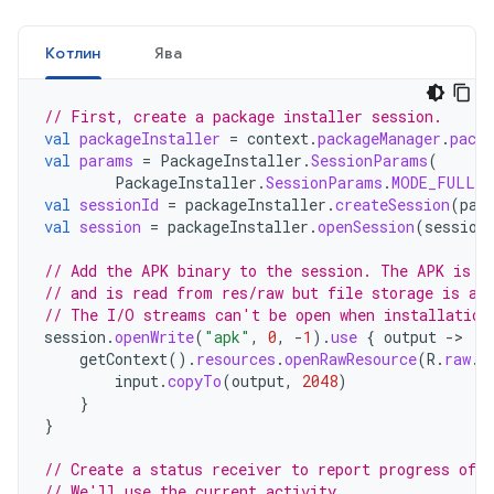
Котлин
Ява
// First, create a package installer session.
val
packageInstaller
=
context
.
packageManager
.
packa
val
params
=
PackageInstaller
.
SessionParams
(
PackageInstaller
.
SessionParams
.
MODE_FULL_I
val
sessionId
=
packageInstaller
.
createSession
(
par
val
session
=
packageInstaller
.
openSession
(
session
// Add the APK binary to the session. The APK is i
// and is read from res/raw but file storage is a 
// The I/O streams can't be open when installation
session
.
openWrite
(
"apk"
,
0
,
-
1
).
use
{
output
-
getContext
().
resources
.
openRawResource
(
R
.
raw
.
a
input
.
copyTo
(
output
,
2048
)
}
}
// Create a status receiver to report progress of t
// We'll use the current activity.