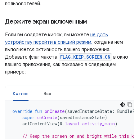
пользователей.
Держите экран включенным
Если вы создаете киоск, вы можете
не дать
устройству перейти в спящий режим,
когда на нем
выполняется активность вашего приложения.
Добавьте флаг макета
FLAG_KEEP_SCREEN_ON
в окно
вашего приложения, как показано в следующем
примере:
Котлин
Ява
override
fun
onCreate
(
savedInstanceState
:
Bundle?)
super
.
onCreate
(
savedInstanceState
)
setContentView
(
R
.
layout
.
activity_main
)
// Keep the screen on and bright while this ki