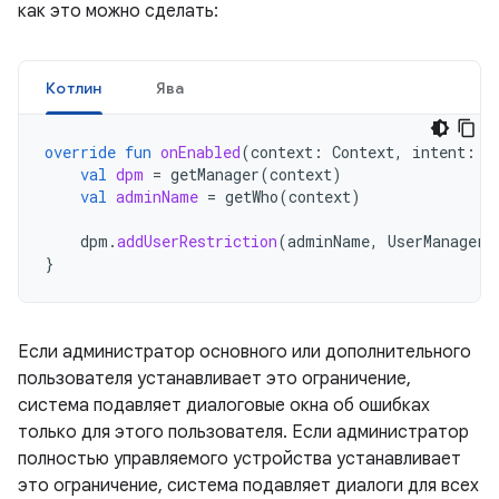
как это можно сделать:
Котлин
Ява
override
fun
onEnabled
(
context
:
Context
,
intent
:
I
val
dpm
=
getManager
(
context
)
val
adminName
=
getWho
(
context
)
dpm
.
addUserRestriction
(
adminName
,
UserManager
.
}
Если администратор основного или дополнительного
пользователя устанавливает это ограничение,
система подавляет диалоговые окна об ошибках
только для этого пользователя. Если администратор
полностью управляемого устройства устанавливает
это ограничение, система подавляет диалоги для всех