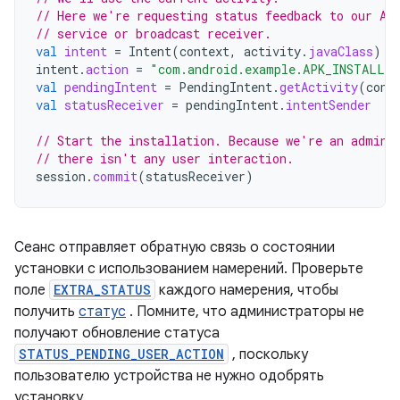
// Here we're requesting status feedback to our Ac
// service or broadcast receiver.
val
intent
=
Intent
(
context
,
activity
.
javaClass
)
intent
.
action
=
"com.android.example.APK_INSTALLA
val
pendingIntent
=
PendingIntent
.
getActivity
(
cont
val
statusReceiver
=
pendingIntent
.
intentSender
// Start the installation. Because we're an admin 
// there isn't any user interaction.
session
.
commit
(
statusReceiver
)
Сеанс отправляет обратную связь о состоянии
установки с использованием намерений. Проверьте
поле
EXTRA_STATUS
каждого намерения, чтобы
получить
статус
. Помните, что администраторы не
получают обновление статуса
STATUS_PENDING_USER_ACTION
, поскольку
пользователю устройства не нужно одобрять
установку.