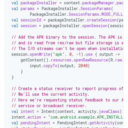
val
packageInstaller
=
context
.
packageManager
.
packa
val
params
=
PackageInstaller
.
SessionParams
(
PackageInstaller
.
SessionParams
.
MODE_FULL_I
val
sessionId
=
packageInstaller
.
createSession
(
par
val
session
=
packageInstaller
.
openSession
(
session
// Add the APK binary to the session. The APK is i
// and is read from res/raw but file storage is a 
// The I/O streams can't be open when installation
session
.
openWrite
(
"apk"
,
0
,
-
1
).
use
{
output
-
getContext
().
resources
.
openRawResource
(
R
.
raw
.
a
input
.
copyTo
(
output
,
2048
)
}
}
// Create a status receiver to report progress of t
// We'll use the current activity.
// Here we're requesting status feedback to our Ac
// service or broadcast receiver.
val
intent
=
Intent
(
context
,
activity
.
javaClass
)
intent
.
action
=
"com.android.example.APK_INSTALLA
val
pendingIntent
=
PendingIntent
.
getActivity
(
cont