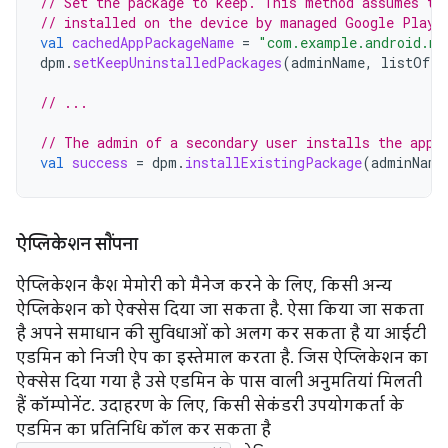
// Set the package to keep. This method assumes th
// installed on the device by managed Google Play.
val
cachedAppPackageName
=
"com.example.android.my
dpm
.
setKeepUninstalledPackages
(
adminName
,
listOf
(
c
// ...
// The admin of a secondary user installs the app.
val
success
=
dpm
.
installExistingPackage
(
adminName
ऐप्लिकेशन सौंपना
ऐप्लिकेशन कैश मेमोरी को मैनेज करने के लिए, किसी अन्य
ऐप्लिकेशन को ऐक्सेस दिया जा सकता है. ऐसा किया जा सकता
है अपने समाधान की सुविधाओं को अलग कर सकता है या आईटी
एडमिन को निजी ऐप का इस्तेमाल करता है. जिस ऐप्लिकेशन का
ऐक्सेस दिया गया है उसे एडमिन के पास वाली अनुमतियां मिलती
हैं कॉम्पोनेंट. उदाहरण के लिए, किसी सेकंडरी उपयोगकर्ता के
एडमिन का प्रतिनिधि कॉल कर सकता है