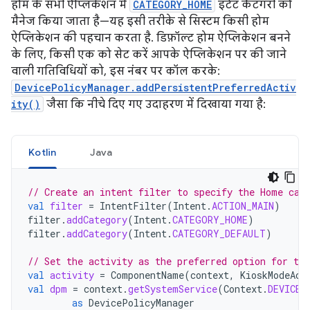
होम के सभी ऐप्लिकेशन में
CATEGORY_HOME
इंटेंट कैटगरी को
मैनेज किया जाता है—यह इसी तरीके से सिस्टम किसी होम
ऐप्लिकेशन की पहचान करता है. डिफ़ॉल्ट होम ऐप्लिकेशन बनने
के लिए, किसी एक को सेट करें आपके ऐप्लिकेशन पर की जाने
वाली गतिविधियों को, इस नंबर पर कॉल करके:
DevicePolicyManager.addPersistentPreferredActiv
ity()
जैसा कि नीचे दिए गए उदाहरण में दिखाया गया है:
Kotlin
Java
// Create an intent filter to specify the Home cat
val
filter
=
IntentFilter
(
Intent
.
ACTION_MAIN
)
filter
.
addCategory
(
Intent
.
CATEGORY_HOME
)
filter
.
addCategory
(
Intent
.
CATEGORY_DEFAULT
)
// Set the activity as the preferred option for the
val
activity
=
ComponentName
(
context
,
KioskModeAct
val
dpm
=
context
.
getSystemService
(
Context
.
DEVICE_
as
DevicePolicyManager