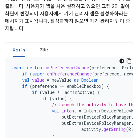
출됩니다. 사용자가 앱을 사용 설정하고 있으면 그림 2와 같이
화면이 변경되어 사용자에게 기기 관리자 앱을 활성화하라는
메시지가 표시됩니다. 활성화하지 않으면 기기 관리자 앱이 중
지됩니다.
Kotlin
자바
override
fun
onPreferenceChange
(
preference
:
Prefer
if
(
super
.
onPreferenceChange
(
preference
,
newVa
val
value
=
newValue
as
Boolean
if
(
preference
==
enableCheckbox
)
{
if
(
value
!=
adminActive
)
{
if
(
value
)
{
// Launch the activity to have the
val
intent
=
Intent
(
DevicePolicyMa
putExtra
(
DevicePolicyManager
.
E
putExtra
(
DevicePolicyManager
.
E
activity
.
getString
(
R
.
s
}