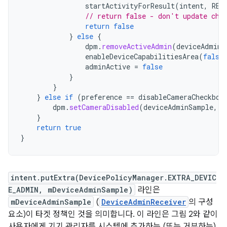
startActivityForResult
(
intent
,
REQ
// return false - don't update che
return
false
}
else
{
dpm
.
removeActiveAdmin
(
deviceAdminS
enableDeviceCapabilitiesArea
(
false
adminActive
=
false
}
}
}
else
if
(
preference
==
disableCameraCheckbox
dpm
.
setCameraDisabled
(
deviceAdminSample
,
v
}
return
true
}
intent.putExtra(DevicePolicyManager.EXTRA_DEVIC
E_ADMIN, mDeviceAdminSample)
라인은
mDeviceAdminSample
(
DeviceAdminReceiver
의 구성
요소)이 타겟 정책인 것을 의미합니다. 이 라인은 그림 2와 같이
사용자에게 기기 관리자를 시스템에 추가하는 (또는 거부하는)