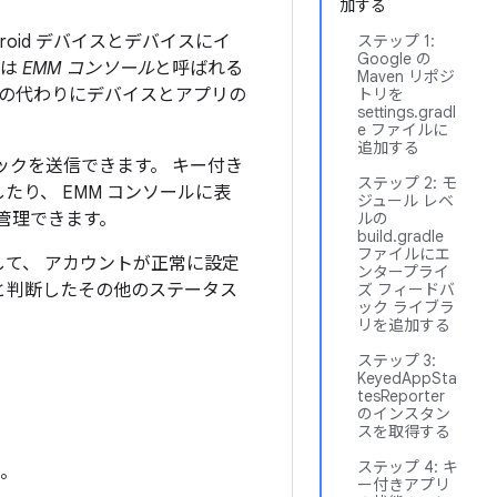
加する
oid デバイスとデバイスにイ
ステップ 1:
Google の
常は
EMM コンソール
と呼ばれる
Maven リポジ
ザーの代わりにデバイスとアプリの
トリを
settings.gradl
e ファイルに
追加する
ックを送信できます。 キー付き
ステップ 2: モ
たり、 EMM コンソールに表
ジュール レベ
 管理できます。
ルの
build.gradle
ファイルにエ
して、 アカウントが正常に設定
ンタープライ
と判断したその他のステータス
ズ フィードバ
ック ライブラ
リを追加する
ステップ 3:
KeyedAppSta
tesReporter
のインスタン
スを取得する
ステップ 4: キ
）。
ー付きアプリ