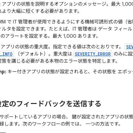
:
アプリの状態を説明するオプションのメッセージ。最大 1,000
れより大幅に短くする必要があります。
MM で IT 管理者が使用できるようにする機械可読形式の値（
ルタを設定できます。たとえば、IT 管理者は データ フィー
のアラートを設定する。最大 1,000 あります。
:
アプリの状態の重大度。指定できる値は次のとおりです。
SE
_INFO
（デフォルト）。重大度は
SEVERITY_ERROR
のみに設
対策を講じる必要がある本物のエラー状態を特定します。
mp:
キー付きアプリの状態が設定されると、その状態を エポ
設定のフィードバックを送信する
サポートしているアプリの場合、 鍵が設定されたアプリの状
録します。次のワークフローの例では、 一つの方法です。