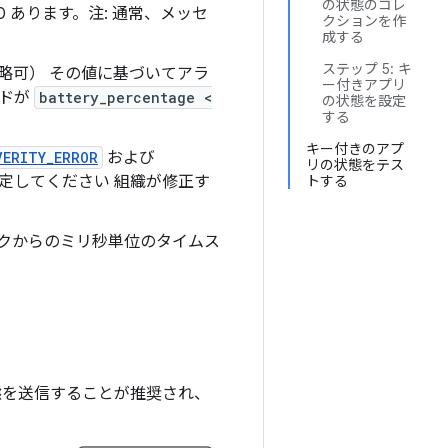
の状態のコレ
 あります。注: 通常、メッセ
クションを作
成する
ステップ 5: キ
省略可） その値に基づいてアラ
ー付きアプリ
ルドが
battery_percentage <
の状態を設定
する
キー付きのアプ
VERITY_ERROR
および
リの状態をテス
定してください 組織が修正す
トする
ックからのミリ秒単位のタイムス
態を送信することが推奨され、