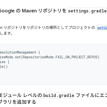
Google の Maven リポジトリを
settings
.
gradle
 Maven リポジトリをリポジトリの場所としてプロジェクトの
sett
します。
esolutionManagement {

iesMode.set(RepositoriesMode.FAIL_ON_PROJECT_REPOS)

ies {

le()

: モジュール レベルの
build
.
gradle
ファイルにエン
ブラリを追加する