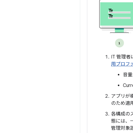
IT 管理
用プロフ
音量:
Cur
アプリが
のため適
各構成の
態には、
管理対象