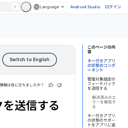
/
Android Studio
ログイン
このページの内
容
キー付きアプリ
の状態のコンポ
ーネント
管理対象設定の
フィードバック
情報は役に立ちましたか？
を送信する
解決済みのエ
クを送信する
ラーを報告す
る
キー付きアプリ
の状態のサポー
トをアプリに追