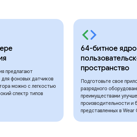
фере
64-битное ядро ​
ия
пользовательс
пространство
ия предлагают
 для фоновых датчиков
Подготовьте свое прило
тора можно с легкостью
разрядного оборудован
окий спектр типов
преимуществами улучш
производительности и 
представленных в Wear 