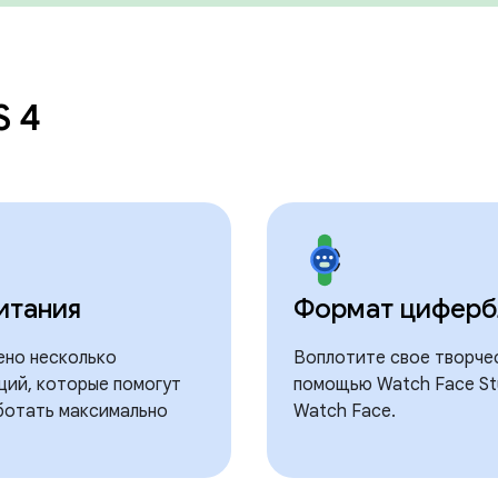
S 4
итания
Формат циферб
ено несколько
Воплотите свое творчес
ций, которые помогут
помощью Watch Face St
ботать максимально
Watch Face.