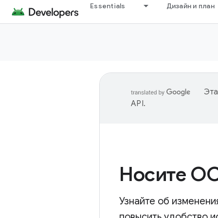
Essentials
Дизайн и план
Эта
API
.
Носите ОС
Узнайте об изменени
повысить удобство и