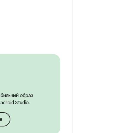
абильный образ
droid Studio.
а