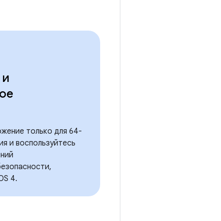
​и
кое
жение только для 64-
ия и воспользуйтесь
ений
безопасности,
OS 4.