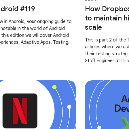
droid #119
How Dropbox 
to maintain hi
in Android, your ongoing guide to
scale
notable in the world of Android
this edition we will cover Android
This is part 2 of the 
eriences, Adaptive Apps, Testing
articles where we as
dX and more! Most of the content of
their testing strategie
Staff Engineer at Dr
of Dropbox’s testing