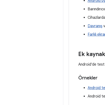
Android uy
Barındırıc
Cihazlarda
Davranış
Farklı ekr
Ek kaynak
Android'de test 
Örnekler
Android te
Android tes