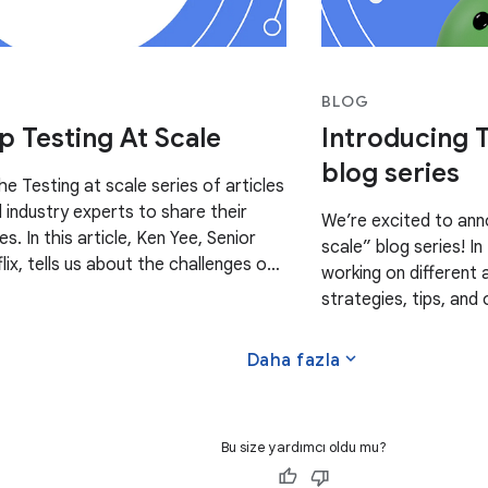
BLOG
p Testing At Scale
Introducing T
blog series
the Testing at scale series of articles
industry experts to share their
We’re excited to ann
es. In this article, Ken Yee, Senior
scale” blog series! I
lix, tells us about the challenges of
working on different 
ack app at a massive
strategies, tips, and
This series compleme
Strategies
expand_more
Daha fazla
Bu size yardımcı oldu mu?