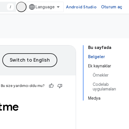
/
Android Studio
Oturum aç
Bu sayfada
Belgeler
Ek kaynaklar
Örnekler
Codelab
Bu size yardımcı oldu mu?
uygulamaları
Medya
 etme