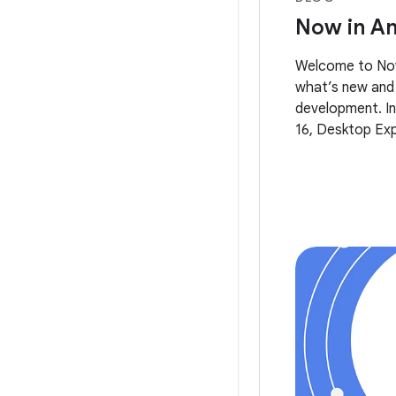
Now in An
Welcome to Now 
what’s new and 
development. In 
16, Desktop Exp
Videos, Androi
this