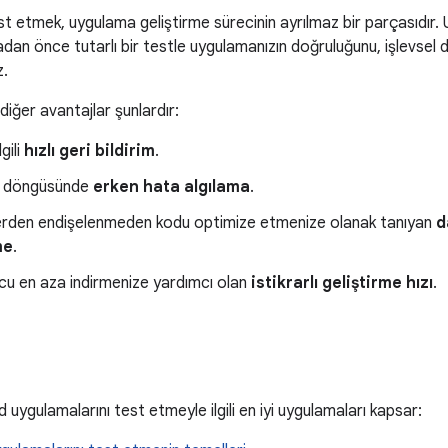
t etmek, uygulama geliştirme sürecinin ayrılmaz bir parçasıdır.
an önce tutarlı bir testle uygulamanızın doğruluğunu, işlevsel davra
z.
diğer avantajlar şunlardır:
gili
hızlı geri bildirim
.
e döngüsünde
erken hata algılama
.
erden endişelenmeden kodu optimize etmenize olanak tanıyan
d
me
.
cu en aza indirmenize yardımcı olan
istikrarlı geliştirme hızı
.
 uygulamalarını test etmeyle ilgili en iyi uygulamaları kapsar: