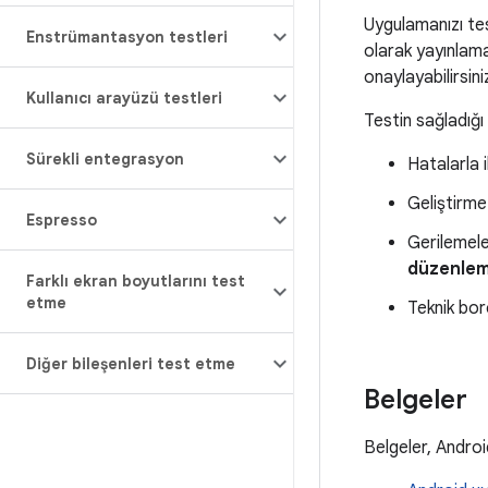
Uygulamanızı tes
Enstrümantasyon testleri
olarak yayınlamad
onaylayabilirsini
Kullanıcı arayüzü testleri
Testin sağladığı 
Sürekli entegrasyon
Hatalarla il
Geliştirm
Espresso
Gerilemel
düzenle
Farklı ekran boyutlarını test
etme
Teknik bor
Diğer bileşenleri test etme
Belgeler
Belgeler, Android