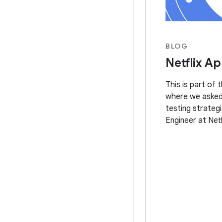
BLOG
Netflix Ap
This is part of 
where we asked 
testing strategi
Engineer at Netf
testing a playb