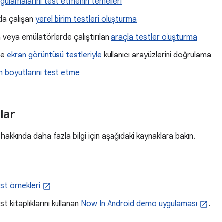
gulamalarını test etmenin temelleri
ıda çalışan
yerel birim testleri oluşturma
 veya emülatörlerde çalıştırılan
araçla testler oluşturma
ve
ekran görüntüsü testleriyle
kullanıcı arayüzlerini doğrulama
an boyutlarını test etme
lar
hakkında daha fazla bilgi için aşağıdaki kaynaklara bakın.
st örnekleri
t kitaplıklarını kullanan
Now In Android demo uygulaması
.