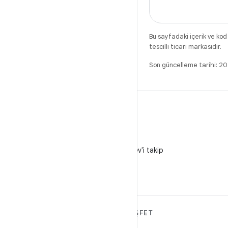
Bu sayfadaki içerik ve kod
tescilli ticari markasıdır.
Son güncelleme tarihi: 
X
X'te @AndroidDev'i takip
edin
ANDROID HAKKINDA
KEŞFET
DAHA FAZLA