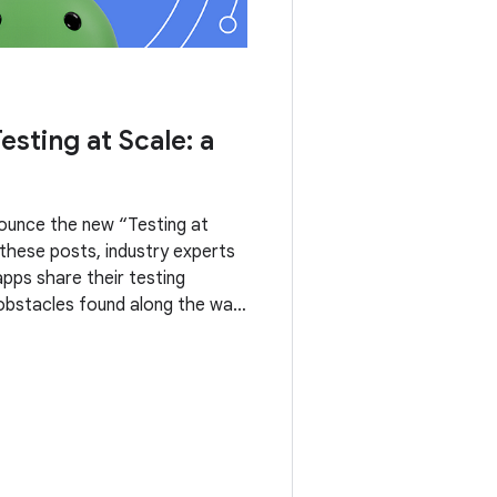
esting at Scale: a
ounce the new “Testing at
n these posts, industry experts
apps share their testing
 obstacles found along the way.
nts the new Testing