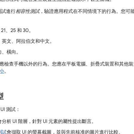
 測試進行
相容性測試
，驗證應用程式在不同情境下的行為。您可能
21、25 和 30。
：英文、阿拉伯文和中文。
向、橫向。
應檢查手機以外的行為。您應在平板電腦、折疊式裝置和其他裝
小
。
型
UI 測試：
會分析 UI 階層，針對 UI 元素的屬性提出斷言。
測試
會擷取 UI 的螢幕截圖，並與先前核准的圖片進行比較。