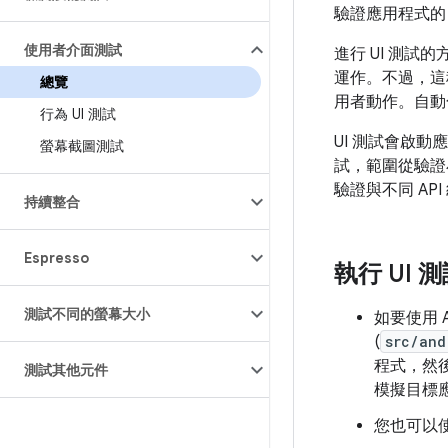
驗證應用程式的 
使用者介面測試
進行 UI 測
運作。不過，這
總覽
用者動作。自動
行為 UI 測試
UI 測試會啟
螢幕截圖測試
試，範圍從驗證
驗證與不同 AP
持續整合
Espresso
執行 UI 
測試不同的螢幕大小
如要使用 An
(
src/and
程式，然
測試其他元件
模擬目標
您也可以