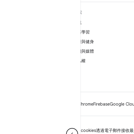
深入瞭解 ANDROID
探索
Android
遊戲
企業專用 Android
機器學習
安全性
健康與健身
原始碼
相機與媒體
新聞
隱私權
網誌
5G
Podcast
Android
Chrome
Firebase
Google Clou
隱私權
授權
品牌宣傳指南
Manage cookies
透過電子郵件接收最