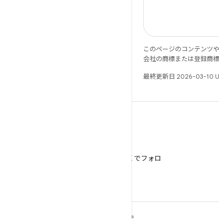
このページのコンテンツ
会社の商標または登録商
最終更新日 2026-03-10 
X
@AndroidDev を X でフォロ
ー
ANDROID の詳細
探索