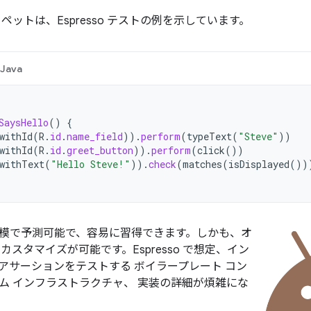
ペットは、Espresso テストの例を示しています。
Java
SaysHello
()
{
withId
(
R
.
id
.
name_field
)).
perform
(
typeText
(
"Steve"
))
withId
(
R
.
id
.
greet_button
)).
perform
(
click
())
withText
(
"Hello Steve!"
)).
check
(
matches
(
isDisplayed
())
は小規模で予測可能で、容易に習得できます。しかも、オ
を カスタマイズが可能です。Espresso で想定、イン
アサーションをテストする ボイラープレート コン
ム インフラストラクチャ、 実装の詳細が煩雑にな