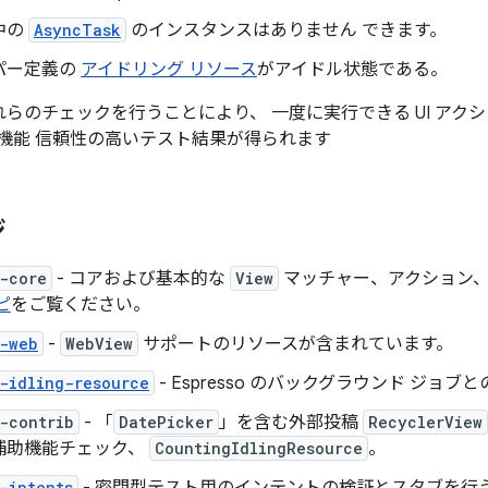
中の
AsyncTask
のインスタンスはありません できます。
パー定義の
アイドリング リソース
がアイドル状態である。
 がこれらのチェックを行うことにより、 一度に実行できる UI アク
機能 信頼性の高いテスト結果が得られます
ジ
-core
- コアおよび基本的な
View
マッチャー、アクション、
ピ
をご覧ください。
o-web
-
WebView
サポートのリソースが含まれています。
-idling-resource
- Espresso のバックグラウンド ジョ
-contrib
- 「
DatePicker
」を含む外部投稿
RecyclerView
補助機能チェック、
CountingIdlingResource
。
-intents