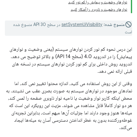
نوارهای وضعیت و پیمایش را کم نور کنید
نوارهای وضعیت و ناوبری را آشکار کنید
منسوخ شده:
setSystemUiVisibility
در سطح API 30 منسوخ شده
است
این درس نحوه کم نور کردن نوارهای سیستم (یعنی وضعیت و نوارهای
پیمایش) را در اندروید 4.0 (سطح API 14) و بالاتر توضیح می دهد.
اندروید روش داخلی برای کم نور کردن نوارهای سیستم در نسخه های
قبلی ارائه نمی دهد.
وقتی از این روش استفاده می کنید، اندازه محتوا تغییر نمی کند، اما
نمادهای موجود در نوارهای سیستم به صورت بصری عقب می نشینند. به
محض اینکه کاربر نوار وضعیت یا ناحیه نوار ناوبری صفحه را لمس کند،
هر دو نوار کاملاً قابل مشاهده می شوند. مزیت این رویکرد این است که
میله‌ها هنوز وجود دارند اما جزئیات آن‌ها مبهم است، بنابراین تجربه‌ای
غوطه‌ورکننده بدون به خطر انداختن دسترسی آسان به میله‌ها ایجاد
می‌کند.