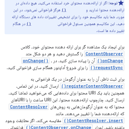
توجه:
اگر از ارائه‌دهنده محتوای خرد استفاده می‌کنید، هیچ داده‌ای در
ارائه‌دهنده محتوا ندارید و
هرگز فراخوانی نمی‌شود. در این
onChange()
مورد، شما باید مکانیسم خود را برای تشخیص تغییرات داده های دستگاه ارائه
دهید. این مکانیسم همچنین مسئول فراخوانی
در هنگام
requestSync()
تغییر داده ها است.
برای ایجاد یک مشاهده گر برای ارائه دهنده محتوای خود، کلاس
ContentObserver
را گسترش دهید و هر دو شکل متد
onChange()
آن را پیاده سازی کنید. در
،
onChange()
requestSync()
را برای شروع آداپتور همگام سازی فراخوانی کنید.
برای ثبت ناظر، آن را به عنوان آرگومان در یک فراخوانی به
registerContentObserver()
ارسال کنید. در این تماس،
همچنین باید یک URI محتوا برای داده‌هایی که می‌خواهید تماشا کنید،
ارسال کنید. چارچوب ارائه‌دهنده محتوا، این URI ساعت را با URI‌های
محتوا که به عنوان آرگومان‌هایی به روش‌های
ContentResolver
که ارائه‌دهنده شما را تغییر می‌دهند، مانند
ContentResolver.insert()
مقایسه می‌کند. اگر مطابقت وجود
داشته باشد، اجرای
ContentObserver.onChange()
فراخوانی