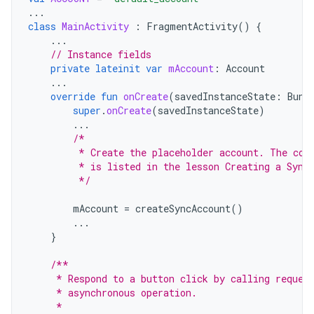
...
class
MainActivity
:
FragmentActivity
()
{
...
// Instance fields
private
lateinit
var
mAccount
:
Account
...
override
fun
onCreate
(
savedInstanceState
:
Bund
super
.
onCreate
(
savedInstanceState
)
...
/*
         * Create the placeholder account. The cod
         * is listed in the lesson Creating a Sync
         */
mAccount
=
createSyncAccount
()
...
}
/**
     * Respond to a button click by calling reques
     * asynchronous operation.
     *