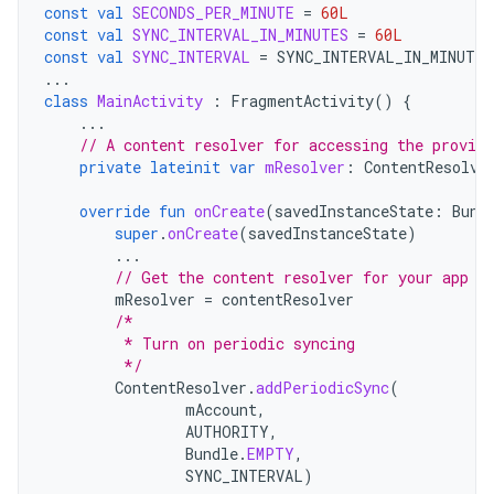
const
val
SECONDS_PER_MINUTE
=
60L
const
val
SYNC_INTERVAL_IN_MINUTES
=
60L
const
val
SYNC_INTERVAL
=
SYNC_INTERVAL_IN_MINUTES
...
class
MainActivity
:
FragmentActivity
()
{
...
// A content resolver for accessing the provide
private
lateinit
var
mResolver
:
ContentResolve
override
fun
onCreate
(
savedInstanceState
:
Bund
super
.
onCreate
(
savedInstanceState
)
...
// Get the content resolver for your app
mResolver
=
contentResolver
/*
         * Turn on periodic syncing
         */
ContentResolver
.
addPeriodicSync
(
mAccount
,
AUTHORITY
,
Bundle
.
EMPTY
,
SYNC_INTERVAL
)