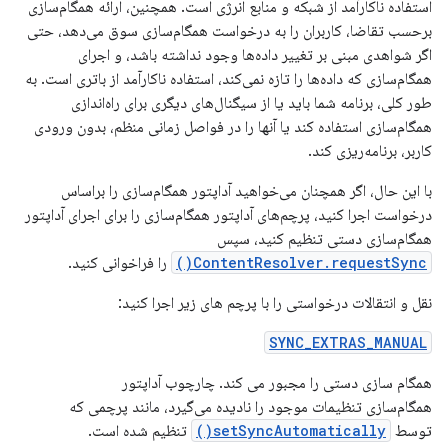
استفاده ناکارآمد از شبکه و منابع انرژی است. همچنین، ارائه همگام‌سازی
برحسب تقاضا، کاربران را به درخواست همگام‌سازی سوق می‌دهد، حتی
اگر شواهدی مبنی بر تغییر داده‌ها وجود نداشته باشد، و اجرای
همگام‌سازی که داده‌ها را تازه نمی‌کند، استفاده ناکارآمد از باتری است. به
طور کلی، برنامه شما باید یا از سیگنال‌های دیگری برای راه‌اندازی
همگام‌سازی استفاده کند یا آنها را در فواصل زمانی منظم، بدون ورودی
کاربر، برنامه‌ریزی کند.
با این حال، اگر همچنان می‌خواهید آداپتور همگام‌سازی را براساس
درخواست اجرا کنید، پرچم‌های آداپتور همگام‌سازی را برای اجرای آداپتور
همگام‌سازی دستی تنظیم کنید، سپس
ContentResolver.requestSync()
را فراخوانی کنید.
نقل و انتقالات درخواستی را با پرچم های زیر اجرا کنید:
SYNC_EXTRAS_MANUAL
همگام سازی دستی را مجبور می کند. چارچوب آداپتور
همگام‌سازی تنظیمات موجود را نادیده می‌گیرد، مانند پرچمی که
توسط
setSyncAutomatically()
تنظیم شده است.