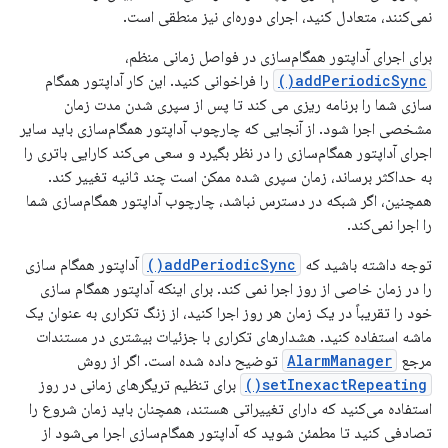
نمی‌کنند، متعادل کنید، اجرای دوره‌ای نیز منطقی است.
برای اجرای آداپتور همگام‌سازی در فواصل زمانی منظم،
addPeriodicSync()
را فراخوانی کنید. این کار آداپتور همگام
سازی شما را برنامه ریزی می کند تا پس از سپری شدن مدت زمان
مشخصی اجرا شود. از آنجایی که چارچوب آداپتور همگام‌سازی باید سایر
اجرای آداپتور همگام‌سازی را در نظر بگیرد و سعی می‌کند کارایی باتری را
به حداکثر برساند، زمان سپری شده ممکن است چند ثانیه تغییر کند.
همچنین، اگر شبکه در دسترس نباشد، چارچوب آداپتور همگام‌سازی شما
را اجرا نمی‌کند.
توجه داشته باشید که
addPeriodicSync()
آداپتور همگام سازی
را در زمان خاصی از روز اجرا نمی کند. برای اینکه آداپتور همگام سازی
خود را تقریباً در یک زمان هر روز اجرا کنید، از زنگ تکراری به عنوان یک
ماشه استفاده کنید. هشدارهای تکراری با جزئیات بیشتری در مستندات
مرجع
AlarmManager
توضیح داده شده است. اگر از روش
setInexactRepeating()
برای تنظیم تریگرهای زمانی در روز
استفاده می‌کنید که دارای تغییراتی هستند، همچنان باید زمان شروع را
تصادفی کنید تا مطمئن شوید که آداپتور همگام‌سازی اجرا می‌شود از