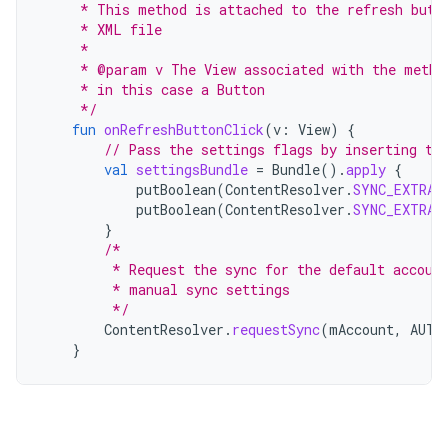
     * This method is attached to the refresh butt
     * XML file
     *
     * @param v The View associated with the metho
     * in this case a Button
     */
fun
onRefreshButtonClick
(
v
:
View
)
{
// Pass the settings flags by inserting th
val
settingsBundle
=
Bundle
().
apply
{
putBoolean
(
ContentResolver
.
SYNC_EXTRAS
putBoolean
(
ContentResolver
.
SYNC_EXTRAS
}
/*
         * Request the sync for the default accoun
         * manual sync settings
         */
ContentResolver
.
requestSync
(
mAccount
,
AUTH
}