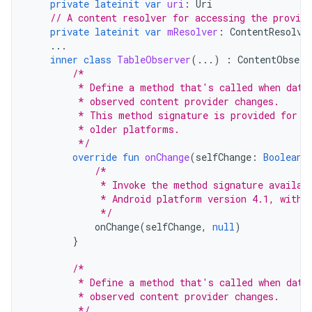
private
lateinit
var
uri
:
Uri
// A content resolver for accessing the provide
private
lateinit
var
mResolver
:
ContentResolve
...
inner
class
TableObserver
(...)
:
ContentObserv
/*
         * Define a method that's called when data
         * observed content provider changes.
         * This method signature is provided for c
         * older platforms.
         */
override
fun
onChange
(
selfChange
:
Boolean
)
/*
             * Invoke the method signature availab
             * Android platform version 4.1, with 
             */
onChange
(
selfChange
,
null
)
}
/*
         * Define a method that's called when data
         * observed content provider changes.
         */