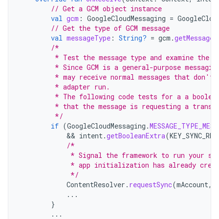
// Get a GCM object instance
val
gcm
:
GoogleCloudMessaging
=
GoogleClou
// Get the type of GCM message
val
messageType
:
String?
=
gcm
.
getMessageT
/*
         * Test the message type and examine the m
         * Since GCM is a general-purpose messagin
         * may receive normal messages that don't 
         * adapter run.
         * The following code tests for a a boolea
         * that the message is requesting a transf
         */
if
(
GoogleCloudMessaging
.
MESSAGE_TYPE_MESS
            && 
intent
.
getBooleanExtra
(
KEY_SYNC_REQ
/*
             * Signal the framework to run your sy
             * app initialization has already crea
             */
ContentResolver
.
requestSync
(
mAccount
,
...
}
...