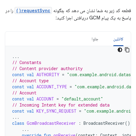
قطعه کد زیر به شما نشان می دهد که چگونه
requestSync()
را در
پاسخ به یک پیام GCM دریافتی اجرا کنید:
کاتلین
جاوا
...
// Constants
// Content provider authority
const
val
AUTHORITY
=
"com.example.android.datasyn
// Account type
const
val
ACCOUNT_TYPE
=
"com.example.android.dat
// Account
const
val
ACCOUNT
=
"default_account"
// Incoming Intent key for extended data
const
val
KEY_SYNC_REQUEST
=
"com.example.android.
...
class
GcmBroadcastReceiver
:
BroadcastReceiver
()
{
...
override
fun
onReceive
(
context
:
Context
,
inten