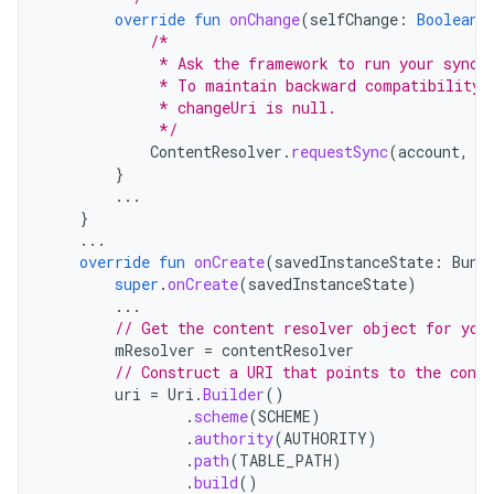
override
fun
onChange
(
selfChange
:
Boolean
,
/*
             * Ask the framework to run your sync 
             * To maintain backward compatibility,
             * changeUri is null.
             */
ContentResolver
.
requestSync
(
account
,
A
}
...
}
...
override
fun
onCreate
(
savedInstanceState
:
Bund
super
.
onCreate
(
savedInstanceState
)
...
// Get the content resolver object for you
mResolver
=
contentResolver
// Construct a URI that points to the conte
uri
=
Uri
.
Builder
()
.
scheme
(
SCHEME
)
.
authority
(
AUTHORITY
)
.
path
(
TABLE_PATH
)
.
build
()