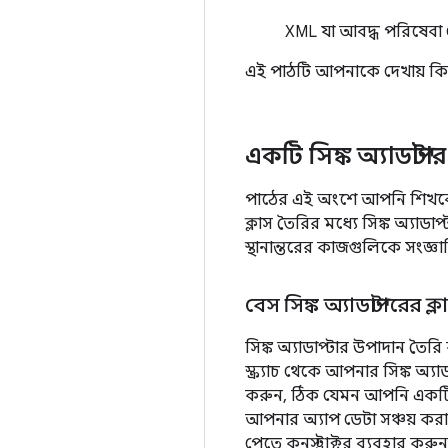
XML যা আবদ্ধ পরিষেবা ঘো
এই পাঠটি আপনাকে দেখায় কিভ
একটি সিঙ্ক অ্যাডাপ্টা
পাঠের এই অংশে আপনি শিখবেন ক
ক্লাস তৈরির মধ্যে সিঙ্ক অ্যাডা
স্থানান্তরের কাজগুলিকে সংজ্ঞায
বেস সিঙ্ক অ্যাডাপ্টারের ক
সিঙ্ক অ্যাডাপ্টার উপাদান তৈর
স্ক্র্যাচ থেকে আপনার সিঙ্ক অ
করুন, ঠিক যেমন আপনি একট
আপনার অ্যাপ ডেটা সঞ্চয় করা
পেতে কনস্ট্রাক্টর ব্যবহার করু