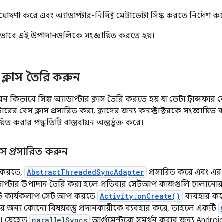
ষণা করে এবং অ্যাডাপ্টার-নির্দিষ্ট মেটাডেটা সিঙ্ক করতে নির্দেশ ক
াবে এই উপাদানগুলিকে সংজ্ঞায়িত করতে হয়।
র ক্লাস তৈরি করুন
িভাবে সিঙ্ক অ্যাডাপ্টার ক্লাস তৈরি করতে হয় যা ডেটা ট্রান্সফ
প্টারের বেস ক্লাস প্রসারিত করা, ক্লাসের জন্য কনস্ট্রাক্টরকে সংজ্ঞায
়িত করার পদ্ধতিটি বাস্তবায়ন অন্তর্ভুক্ত করে।
্লাস প্রসারিত করুন
ি করতে,
AbstractThreadedSyncAdapter
প্রসারিত করে এবং এর ক
্যাডাপ্টার উপাদান তৈরি করা হলে প্রতিবার সেটআপ কাজগুলি চালানোর জন
ি কার্যকলাপ সেট আপ করতে
Activity.onCreate()
ব্যবহার কর
র জন্য কোনো বিষয়বস্তু প্রদানকারীকে ব্যবহার করে, তাহলে একটি
ন। যেহেতু
parallelSyncs
আর্গুমেন্টকে সমর্থন করার জন্য Android প