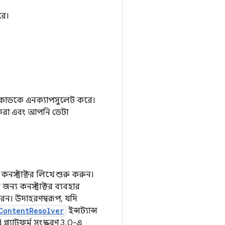
রে।
ার কোডকে এনক্যাপসুলেট করে।
়িত করা এবং আপনি ডেটা
নস্ট্রাক্টর লিখে শুরু করুন।
্য কনস্ট্রাক্টর ব্যবহার
েন। উদাহরণস্বরূপ, যদি
ContentResolver
ইন্সট্যান্স
্ল্যাটফর্ম সংস্করণ 3.0-এ