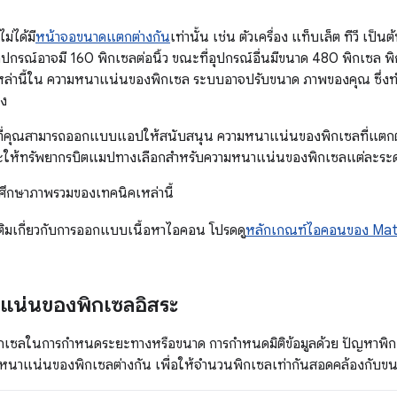
ม่ได้มี
หน้าจอขนาดแตกต่างกัน
เท่านั้น เช่น ตัวเครื่อง แท็บเล็ต ทีวี เป็
 อุปกรณ์อาจมี 160 พิกเซลต่อนิ้ว ขณะที่อุปกรณ์อื่นมีขนาด 480 พิกเซล พิ
ล่านี้ใน ความหนาแน่นของพิกเซล ระบบอาจปรับขนาด ภาพของคุณ ซึ่ง
อง
ธีที่คุณสามารถออกแบบแอปให้สนับสนุน ความหนาแน่นของพิกเซลที่แตกต่
 และให้ทรัพยากรบิตแมปทางเลือกสำหรับความหนาแน่นของพิกเซลแต่ละระด
ื่อศึกษาภาพรวมของเทคนิคเหล่านี้
มเติมเกี่ยวกับการออกแบบเนื้อหาไอคอน โปรดดู
หลักเกณฑ์ไอคอนของ Mate
แน่นของพิกเซลอิสระ
้พิกเซลในการกำหนดระยะทางหรือขนาด การกำหนดมิติข้อมูลด้วย ปัญหาพิ
นาแน่นของพิกเซลต่างกัน เพื่อให้จำนวนพิกเซลเท่ากันสอดคล้องกับขนาด