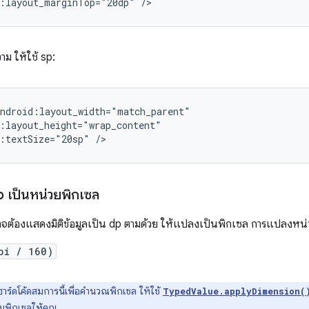
d:layout_marginTop="20dp"
/>
าม ให้ใช้ sp:
:textSize="20sp"
/>
 เป็นหน่วยพิกเซล
ต้องแสดงมิติข้อมูลเป็น dp ตามด้วย ให้แปลงเป็นพิกเซล การแปลงหน่วย
pi / 160)
าร์ดโค้ดสมการนี้เพื่อคำนวณพิกเซล ให้ใช้
TypedValue.applyDimension(
็นพิกเซลให้คุณ