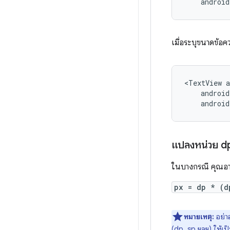
androi
เมื่อระบุขนาดข้อคว
<TextView
android
แปลงหน่วย dp
ในบางกรณี คุณอาจ
px = dp * (d
หมายเหตุ:
อย่าฮ
(dp, sp ฯลฯ) ให้เป