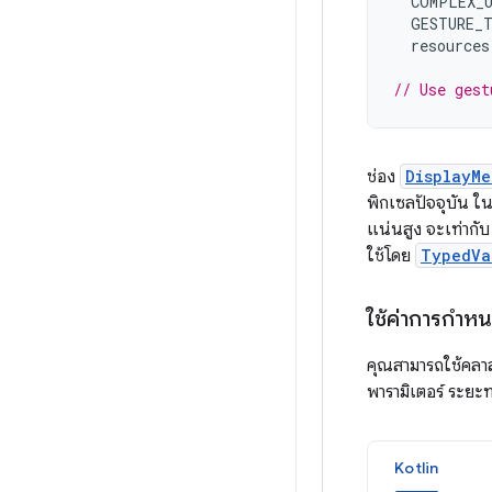
COMPLEX_
GESTURE_
resources
// Use gest
ช่อง
DisplayMe
พิกเซลปัจจุบัน 
แน่นสูง จะเท่ากั
ใช้โดย
TypedVa
ใช้ค่าการกำหน
คุณสามารถใช้คล
พารามิเตอร์ ระยะท
Kotlin