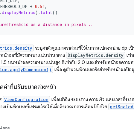
UNIT_DIP
,
THRESHOLD_DP
+
0.5f
,
.
displayMetrics
).
toInt
()
ureThreshold as a distance in pixels...
trics.density
ระบุค่าตัวคูณมาตราส่วนที่ใช้ในการแปลงหน่วย dp 
ในหน้าจอที่มีความหนาแน่นปานกลาง
DisplayMetrics.density
เท่
บ 1.5 บนหน้าจอความหนาแน่นสูง ก็เท่ากับ 2.0 และสำหรับหน้าจอความหนา
lue.applyDimension()
เพื่อ ดูจำนวนพิกเซลจริงสำหรับหน้าจอปัจจ
ดค่าที่ปรับขนาดล่วงหน้า
าส
ViewConfiguration
เพื่อเข้าถึง ระยะทาง ความเร็ว และเวลาที่ระบ
างเป็นพิกเซลที่เฟรมเวิร์กใช้เมื่อถึงเกณฑ์การเลื่อนได้ ด้วย
getScaled
Java