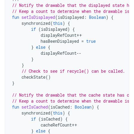
// Notify the drawable that the displayed state has
// Keep a count to determine when the drawable is 
fun
setIsDisplayed
(
isDisplayed
:
Boolean
)
{
synchronized
(
this
)
{
if
(
isDisplayed
)
{
displayRefCount
++
hasBeenDisplayed
=
true
}
else
{
displayRefCount
--
}
}
// Check to see if recycle() can be called.
checkState
()
}
// Notify the drawable that the cache state has cha
// Keep a count to determine when the drawable is 
fun
setIsCached
(
isCached
:
Boolean
)
{
synchronized
(
this
)
{
if
(
isCached
)
{
cacheRefCount
++
}
else
{