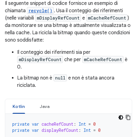
Il seguente snippet di codice fornisce un esempio di
chiamata
recycle()
. Usa il conteggio dei riferimenti
(nelle variabili
mDisplayRefCount
e
mCacheRefCount
)
da monitorare se una bitmap è attualmente visualizzata o
nella cache. La ricicla la bitmap quando queste condizioni
sono soddisfatte:
Il conteggio dei riferimenti sia per
mDisplayRefCount
che per
mCacheRefCount
è
0.
La bitmap non è
null
e non è stata ancora
riciclata.
Kotlin
Java
private
var
cacheRefCount
:
Int
=
0
private
var
displayRefCount
:
Int
=
0
...