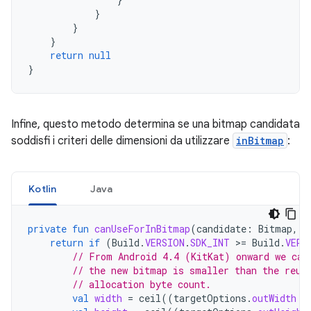
}
}
}
return
null
}
Infine, questo metodo determina se una bitmap candidata
soddisfi i criteri delle dimensioni da utilizzare
inBitmap
:
Kotlin
Java
private
fun
canUseForInBitmap
(
candidate
:
Bitmap
,
t
return
if
(
Build
.
VERSION
.
SDK_INT
>
=
Build
.
VERS
// From Android 4.4 (KitKat) onward we can
// the new bitmap is smaller than the reus
// allocation byte count.
val
width
=
ceil
((
targetOptions
.
outWidth
*