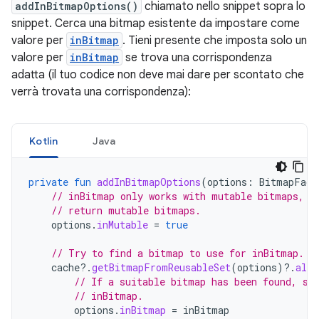
addInBitmapOptions()
chiamato nello snippet sopra lo
snippet. Cerca una bitmap esistente da impostare come
valore per
inBitmap
. Tieni presente che imposta solo un
valore per
inBitmap
se trova una corrispondenza
adatta (il tuo codice non deve mai dare per scontato che
verrà trovata una corrispondenza):
Kotlin
Java
private
fun
addInBitmapOptions
(
options
:
BitmapFact
// inBitmap only works with mutable bitmaps, s
// return mutable bitmaps.
options
.
inMutable
=
true
// Try to find a bitmap to use for inBitmap.
cache
?.
getBitmapFromReusableSet
(
options
)
?.
also
// If a suitable bitmap has been found, se
// inBitmap.
options
.
inBitmap
=
inBitmap