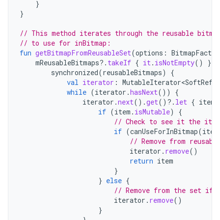
}
}
// This method iterates through the reusable bitma
// to use for inBitmap:
fun
getBitmapFromReusableSet
(
options
:
BitmapFactor
mReusableBitmaps
?.
takeIf
{
it
.
isNotEmpty
()
}
?.
synchronized
(
reusableBitmaps
)
{
val
iterator
:
MutableIterator<SoftRefe
while
(
iterator
.
hasNext
())
{
iterator
.
next
().
get
()
?.
let
{
item
if
(
item
.
isMutable
)
{
// Check to see it the ite
if
(
canUseForInBitmap
(
item
// Remove from reusabl
iterator
.
remove
()
return
item
}
}
else
{
// Remove from the set if 
iterator
.
remove
()
}
}