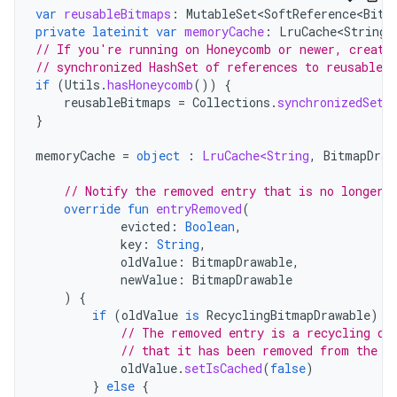
var
reusableBitmaps
:
MutableSet<SoftReference<Bitm
private
lateinit
var
memoryCache
:
LruCache<String
,
// If you're running on Honeycomb or newer, create
// synchronized HashSet of references to reusable 
if
(
Utils
.
hasHoneycomb
())
{
reusableBitmaps
=
Collections
.
synchronizedSet
(
}
memoryCache
=
object
:
LruCache<String
,
BitmapDraw
// Notify the removed entry that is no longer 
override
fun
entryRemoved
(
evicted
:
Boolean
,
key
:
String
,
oldValue
:
BitmapDrawable
,
newValue
:
BitmapDrawable
)
{
if
(
oldValue
is
RecyclingBitmapDrawable
)
{
// The removed entry is a recycling dr
// that it has been removed from the m
oldValue
.
setIsCached
(
false
)
}
else
{