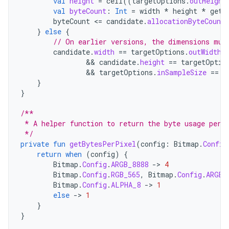
val
height
=
ceil
((
targetOptions
.
outHeight
val
byteCount
:
Int
=
width
*
height
*
getB
byteCount
<
=
candidate
.
allocationByteCount
}
else
{
// On earlier versions, the dimensions mus
candidate
.
width
==
targetOptions
.
outWidth
                && 
candidate
.
height
==
targetOptio
                && 
targetOptions
.
inSampleSize
==
1
}
}
/**
 * A helper function to return the byte usage per 
 */
private
fun
getBytesPerPixel
(
config
:
Bitmap
.
Config
return
when
(
config
)
{
Bitmap
.
Config
.
ARGB_8888
-
>
4
Bitmap
.
Config
.
RGB_565
,
Bitmap
.
Config
.
ARGB_
Bitmap
.
Config
.
ALPHA_8
-
>
1
else
-
>
1
}
}