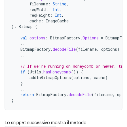
filename
:
String
,
reqWidth
:
Int
,
reqHeight
:
Int
,
cache
:
ImageCache
):
Bitmap
{
val
options
:
BitmapFactory
.
Options
=
BitmapFac
...
BitmapFactory
.
decodeFile
(
filename
,
options
)
...
// If we're running on Honeycomb or newer, try
if
(
Utils
.
hasHoneycomb
())
{
addInBitmapOptions
(
options
,
cache
)
}
...
return
BitmapFactory
.
decodeFile
(
filename
,
opti
}
Lo snippet successivo mostra il metodo