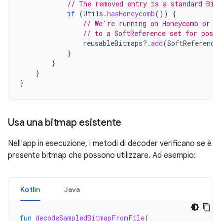
// The removed entry is a standard Bit
if
(
Utils
.
hasHoneycomb
())
{
// We're running on Honeycomb or l
// to a SoftReference set for poss
reusableBitmaps
?.
add
(
SoftReference
}
}
}
}
Usa una bitmap esistente
Nell'app in esecuzione, i metodi di decoder verificano se è
presente bitmap che possono utilizzare. Ad esempio:
Kotlin
Java
fun
decodeSampledBitmapFromFile
(