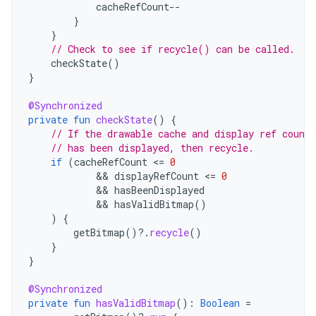
cacheRefCount
--
}
}
// Check to see if recycle() can be called.
checkState
()
}
@Synchronized
private
fun
checkState
()
{
// If the drawable cache and display ref count
// has been displayed, then recycle.
if
(
cacheRefCount
<
=
0
            && 
displayRefCount
<
=
0
            && 
hasBeenDisplayed
            && 
hasValidBitmap
()
)
{
getBitmap
()
?.
recycle
()
}
}
@Synchronized
private
fun
hasValidBitmap
():
Boolean
=