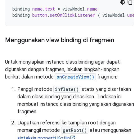
binding
.
name
.
text
=
viewModel
.
name
binding
.
button
.
setOnClickListener
{
viewModel
.
user
Menggunakan view binding di fragmen
Untuk menyiapkan instance class binding agar dapat
digunakan dengan fragmen, lakukan langkah-langkah
berikut dalam metode
onCreateView()
fragmen:
Panggil metode
inflate()
statis yang disertakan
dalam class binding yang dihasilkan. Tindakan ini
membuat instance class binding yang akan digunakan
fragmen.
Dapatkan referensi ke tampilan root dengan
memanggil metode
getRoot()
atau menggunakan
sintaksis properti Kotlin
.