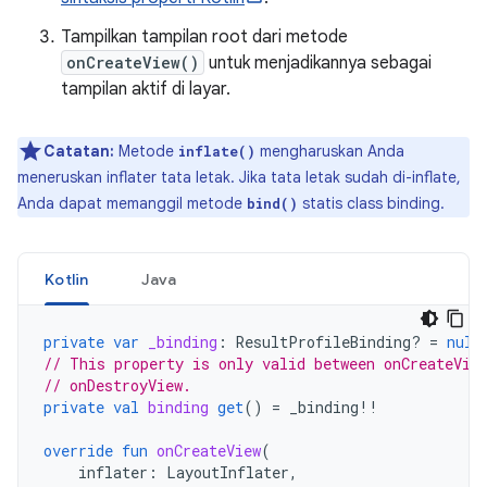
Tampilkan tampilan root dari metode
onCreateView()
untuk menjadikannya sebagai
tampilan aktif di layar.
Catatan:
Metode
mengharuskan Anda
inflate()
meneruskan inflater tata letak. Jika tata letak sudah di-inflate,
Anda dapat memanggil metode
statis class binding.
bind()
Kotlin
Java
private
var
_binding
:
ResultProfileBinding? 
=
null
// This property is only valid between onCreateVie
// onDestroyView.
private
val
binding
get
()
=
_binding
!!
override
fun
onCreateView
(
inflater
:
LayoutInflater
,