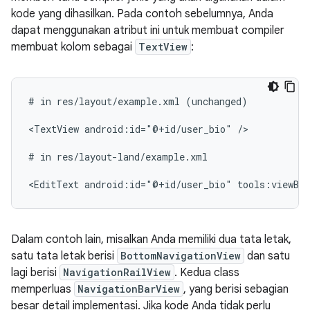
kode yang dihasilkan. Pada contoh sebelumnya, Anda
dapat menggunakan atribut ini untuk membuat compiler
membuat kolom sebagai
TextView
:
#
in
res/layout/example.xml
(unchanged)

<TextView
android:id="@+id/user_bio"
/>

#
in
res/layout-land/example.xml

<EditText
android:id="@+id/user_bio"
tools:viewBi
Dalam contoh lain, misalkan Anda memiliki dua tata letak,
satu tata letak berisi
BottomNavigationView
dan satu
lagi berisi
NavigationRailView
. Kedua class
memperluas
NavigationBarView
, yang berisi sebagian
besar detail implementasi. Jika kode Anda tidak perlu