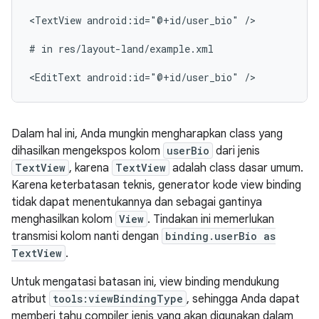
<TextView
android:id="@+id/user_bio"
/>

#
in
res/layout-land/example.xml

<EditText
android:id="@+id/user_bio"
Dalam hal ini, Anda mungkin mengharapkan class yang
dihasilkan mengekspos kolom
userBio
dari jenis
TextView
, karena
TextView
adalah class dasar umum.
Karena keterbatasan teknis, generator kode view binding
tidak dapat menentukannya dan sebagai gantinya
menghasilkan kolom
View
. Tindakan ini memerlukan
transmisi kolom nanti dengan
binding.userBio as
TextView
.
Untuk mengatasi batasan ini, view binding mendukung
atribut
tools:viewBindingType
, sehingga Anda dapat
memberi tahu compiler jenis yang akan digunakan dalam