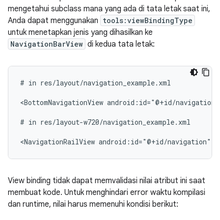
mengetahui subclass mana yang ada di tata letak saat ini,
Anda dapat menggunakan
tools:viewBindingType
untuk menetapkan jenis yang dihasilkan ke
NavigationBarView
di kedua tata letak:
#
in
res/layout/navigation_example.xml

<BottomNavigationView
android:id="@+id/navigation"
#
in
res/layout-w720/navigation_example.xml

<NavigationRailView
android:id="@+id/navigation"
t
View binding tidak dapat memvalidasi nilai atribut ini saat
membuat kode. Untuk menghindari error waktu kompilasi
dan runtime, nilai harus memenuhi kondisi berikut: