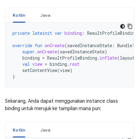
Kotlin
Java
private
lateinit
var
binding
:
ResultProfileBinding
override
fun
onCreate
(
savedInstanceState
:
Bundle?)
super
.
onCreate
(
savedInstanceState
)
binding
=
ResultProfileBinding
.
inflate
(
layoutI
val
view
=
binding
.
root
setContentView
(
view
)
}
Sekarang, Anda dapat menggunakan instance class
binding untuk merujuk ke tampilan mana pun:
Kotlin
Java