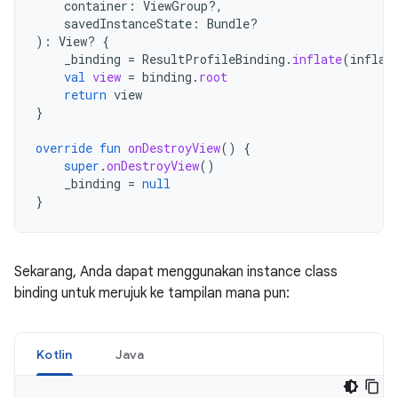
container
:
ViewGroup?,
savedInstanceState
:
Bundle?
):
View? 
{
_binding
=
ResultProfileBinding
.
inflate
(
inflat
val
view
=
binding
.
root
return
view
}
override
fun
onDestroyView
()
{
super
.
onDestroyView
()
_binding
=
null
}
Sekarang, Anda dapat menggunakan instance class
binding untuk merujuk ke tampilan mana pun:
Kotlin
Java