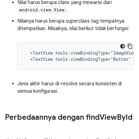
Nilai harus berupa class yang mewarisi dari
android.view.View
.
Nilainya harus berupa superclass tag tempatnya
ditempatkan. Misalnya, nilai berikut tidak berfungsi:
<TextView
tools:viewBindingType="ImageView"
<TextView
tools:viewBindingType="Button"
/>
Jenis akhir harus di-resolve secara konsisten di
semua konfigurasi.
Perbedaannya dengan find
View
By
Id