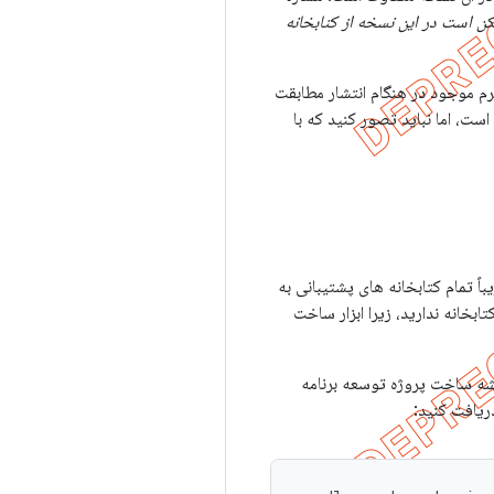
ن است در این نسخه از کتابخانه
اول شماره نسخه انتشار، به عنوان مثال 24 در نسخه 24.2.0، به طور کلی با نسخه API پلتفرم موجود در هنگام انتشار مطابقت
ه عنوان مثال، تقریباً تمام کتابخانه های پشتیبانی به
ابخانه ندارید، زیرا ابزار ساخت
 ریشه ساخت پروژه توسعه برنامه