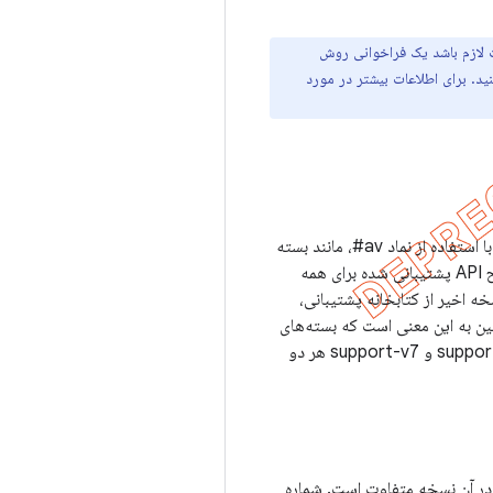
‌کنند. در برخی موارد، ممکن است لازم باشد یک فراخوانی روش
 ارائه کنید. برای اطلاعات بیشتر در مورد
برخی از بسته‌های کتابخانه پشتیبانی دارای نام بسته هستند تا حداقل سطح API را که در ابتدا پشتیبانی می‌کردند، با استفاده از نماد av#، مانند بسته
support-v4، نشان دهند. با شروع نسخه 26.0.0 کتابخانه پشتیبانی (منتشر شده در ژوئیه 2017)، حداقل سطح API پشتیبانی شده برای همه
، هنگام کار با هر نسخه اخیر از کتابخانه پشتیبانی،
اخیر همچنین به این معنی است که بسته‌های
کتابخانه‌ای با v4 و v7 اساساً در حداقل سطح API که پشتیبانی می‌کنند معادل هستند. به عنوان مثال، بسته support-v4 و support-v7 هر دو
شتیبانی شده توسط هر کتابخانه در آن نسخه متفاوت است. شماره