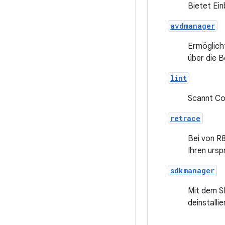
Bietet Ei
avdmanager
Ermöglicht
über die B
lint
Scannt Cod
retrace
Bei von R
Ihren ursp
sdkmanager
Mit dem SD
deinstallie