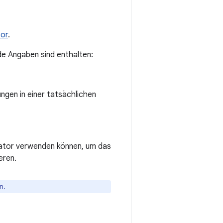
tor
.
de Angaben sind enthalten:
gen in einer tatsächlichen
lator verwenden können, um das
eren.
n.