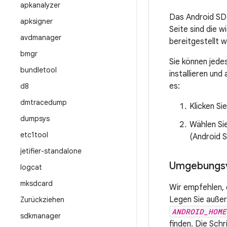
apkanalyzer
Das Android SDK
apksigner
Seite sind die 
avdmanager
bereitgestellt 
bmgr
Sie können jed
bundletool
installieren und
es:
d8
dmtracedump
Klicken Si
dumpsys
Wählen Sie
etc1tool
(Android 
jetifier-standalone
Umgebungsv
logcat
mksdcard
Wir empfehlen,
Legen Sie auße
Zurückziehen
ANDROID_HOME
sdkmanager
finden. Die Schr