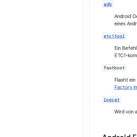
adb
Android De
eines Andr
etc1tool
Ein Befeh
ETC1-komp
fastboot
Flasht ein
Factory I
logcat
Wird von 