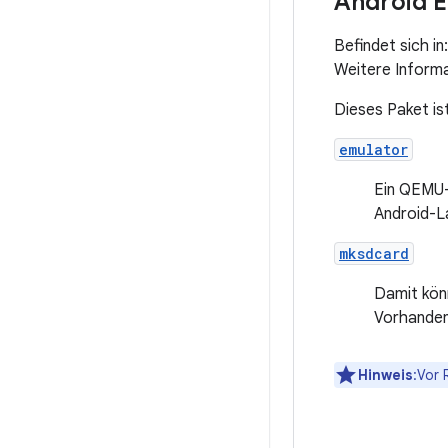
Android 
Befindet sich in
Weitere Informa
Dieses Paket is
emulator
Ein QEMU-
Android-L
mksdcard
Damit kön
Vorhandens
Hinweis
:Vor 