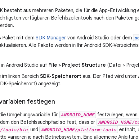
 besteht aus mehreren Paketen, die für die App-Entwicklung er
wichtigsten verfügbaren Befehlszeilentools nach den Paketen ge
werden.
es Paket mit dem
SDK Manager
von Android Studio oder dem
s
 aktualisieren. Alle Pakete werden in Ihr Android SDK-Verzeichni
e in Android Studio auf
File > Project Structure
(Datei > Projek
 im linken Bereich
SDK-Speicherort
aus. Der Pfad wird unter
SDK-Speicherort) angezeigt.
ariablen festlegen
 die Umgebungsvariable für
ANDROID_HOME
festzulegen, wenn 
rdem den Befehlssuchpfad so fest, dass er
ANDROID_HOME/t
/tools/bin
und
ANDROID_HOME/platform-tools
enthält, 
itte variieren je nach Betriebssystem. Eine allgemeine Anleitung