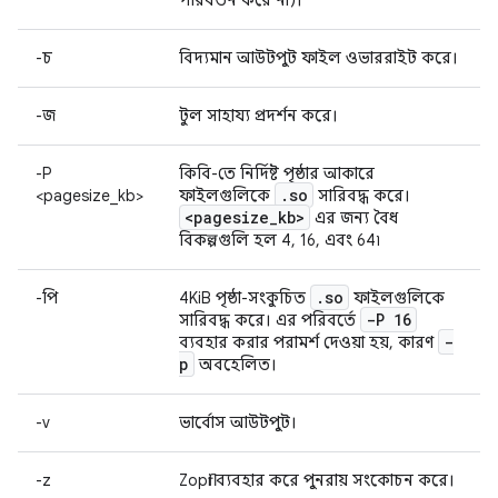
পরিবর্তন করে না)।
-চ
বিদ্যমান আউটপুট ফাইল ওভাররাইট করে।
-জ
টুল সাহায্য প্রদর্শন করে।
-P
কিবি-তে নির্দিষ্ট পৃষ্ঠার আকারে
.
so
<pagesize_kb>
ফাইলগুলিকে
সারিবদ্ধ করে।
<pagesize
_
kb>
এর জন্য বৈধ
বিকল্পগুলি হল 4, 16, এবং 64৷
.
so
-পি
4KiB পৃষ্ঠা-সংকুচিত
ফাইলগুলিকে
-P 16
সারিবদ্ধ করে। এর পরিবর্তে
-
ব্যবহার করার পরামর্শ দেওয়া হয়, কারণ
p
অবহেলিত।
-v
ভার্বোস আউটপুট।
-z
Zopfli ব্যবহার করে পুনরায় সংকোচন করে।